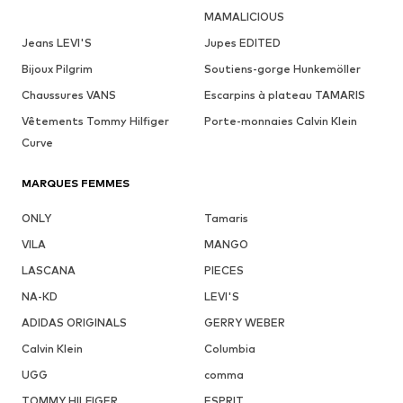
MAMALICIOUS
Jeans LEVI'S
Jupes EDITED
Bijoux Pilgrim
Soutiens-gorge Hunkemöller
Chaussures VANS
Escarpins à plateau TAMARIS
Vêtements Tommy Hilfiger
Porte-monnaies Calvin Klein
Curve
MARQUES FEMMES
ONLY
Tamaris
VILA
MANGO
LASCANA
PIECES
NA-KD
LEVI'S
ADIDAS ORIGINALS
GERRY WEBER
Calvin Klein
Columbia
UGG
comma
TOMMY HILFIGER
ESPRIT