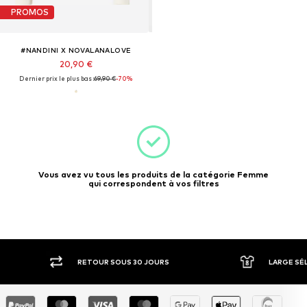
PROMOS
#NANDINI X NOVALANALOVE
20,90 €
Dernier prix le plus bas :
69,90 €
-70%
Vous avez vu tous les produits de la catégorie Femme
qui correspondent à vos filtres
R SOUS 30 JOURS
LARGE SÉLECTION DE MARQUES