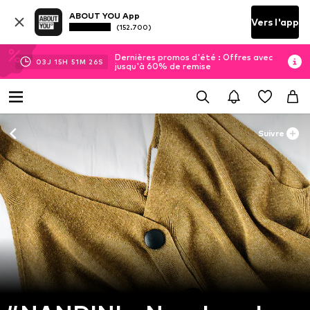
ABOUT YOU App
Vers l'app
(152.700)
Dernières promos d'été : Offres avec
03
J
15
H
51
M
26
S
jusqu'à 60% de remise
Suivre