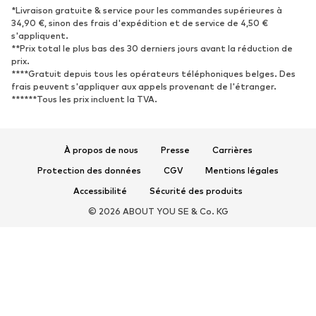
Nouveautés
Tendance
*Livraison gratuite & service pour les commandes supérieures à
34,90 €, sinon des frais d'expédition et de service de 4,50 €
Baskets
Bottines
s'appliquent.
**Prix total le plus bas des 30 derniers jours avant la réduction de
Escarpins et talons hauts
Bottes
prix.
Sandales
Chaussures basses
****Gratuit depuis tous les opérateurs téléphoniques belges. Des
frais peuvent s'appliquer aux appels provenant de l'étranger.
Chaussures de sport
Ballerines
******Tous les prix incluent la TVA.
Mules
Chaussons
Chaussures aquatiques
Exclusif
À propos de nous
Presse
Carrières
SPORT
Protection des données
CGV
Mentions légales
Vêtements de sport
Disciplines sportives
Accessibilité
Sécurité des produits
Chaussures de sport
Sacs à dos et sacs de sport
© 2026 ABOUT YOU SE & Co. KG
Accessoires de sport
Matériel de sport
ACCESSOIRES
Nouveautés
Sacs et sacs à dos
Bijoux
Écharpes et foulards