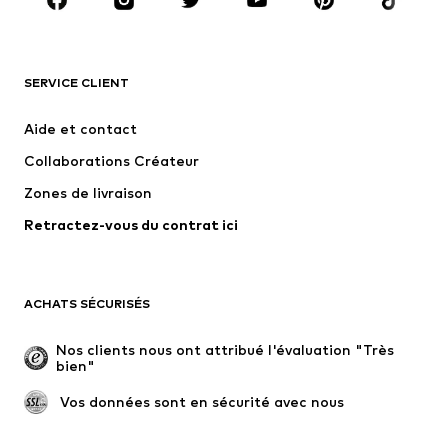
Accessoires
Premium
VÊTEMENTS
SERVICE CLIENT
Nouveautés
Tendance
Robes
Jeans
Aide et contact
T-shirts et tops
Pantalons
Collaborations Créateur
Vestes
Pulls et mailles
Zones de livraison
Lingerie
Blouses et tuniques
Retractez-vous du contrat ici
Manteaux
Jupes
Maillots de bain
Sweats
Blazers
Combinaisons et salopettes
ACHATS SÉCURISÉS
Grandes tailles
Maternité
Occasions spéciales
Exclusif
Nos clients nous ont attribué l'évaluation "Très 
bien"
Remise à neuf
 Vos données sont en sécurité avec nous
CHAUSSURES