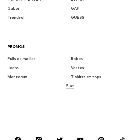
Gabor
GAP
Trendyol
GUESS
PROMOS
Pulls et mailles
Robes
Jeans
Vestes
Manteaux
T-shirts et tops
Plus
Pantalons
Lingerie
Jupes
Blouses et tuniques
Sweats
Blazers
Maillots de bain
Combinaisons et salopettes
Grandes tailles
Maternité
Chaussures
Sport