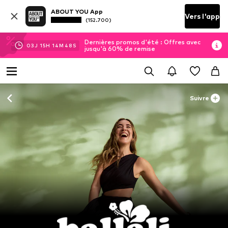
ABOUT YOU App
Vers l'app
(152.700)
Dernières promos d'été : Offres avec
03
J
15
H
14
M
47
S
jusqu'à 60% de remise
Suivre