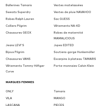
Ballerines Tamaris
Vestes matelassées
Sweats Superdry
Vestes de pluie NAVAHOO
Robes Ralph Lauren
Sac GUESS
Colliers Pilgrim
Vêtements NA-KD
Chaussures GEOX
Robes de maternité
MAMALICIOUS
Jeans LEVI'S
Jupes EDITED
Bijoux Pilgrim
Soutiens-gorge Hunkemöller
Chaussures VANS
Escarpins à plateau TAMARIS
Vêtements Tommy Hilfiger
Porte-monnaies Calvin Klein
Curve
MARQUES FEMMES
ONLY
Tamaris
VILA
MANGO
LASCANA
PIECES