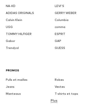
NA-KD
LEVI'S
ADIDAS ORIGINALS
GERRY WEBER
Calvin Klein
Columbia
UGG
comma
TOMMY HILFIGER
ESPRIT
Gabor
GAP
Trendyol
GUESS
PROMOS
Pulls et mailles
Robes
Jeans
Vestes
Manteaux
T-shirts et tops
Plus
Pantalons
Lingerie
Jupes
Blouses et tuniques