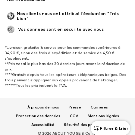
Grandes tailles
Maternité
Occasions spéciales
Exclusif
Nos clients nous ont attribué l'évaluation "Très 
bien"
Remise à neuf
 Vos données sont en sécurité avec nous
CHAUSSURES
Nouveautés
Tendance
*Livraison gratuite & service pour les commandes supérieures à
34,90 €, sinon des frais d'expédition et de service de 4,50 €
Baskets
Bottines
s'appliquent.
**Prix total le plus bas des 30 derniers jours avant la réduction de
Escarpins et talons hauts
Bottes
prix.
Sandales
Chaussures basses
****Gratuit depuis tous les opérateurs téléphoniques belges. Des
frais peuvent s'appliquer aux appels provenant de l'étranger.
Chaussures de sport
Ballerines
******Tous les prix incluent la TVA.
Mules
Chaussons
Chaussures aquatiques
Exclusif
À propos de nous
Presse
Carrières
SPORT
Protection des données
CGV
Mentions légales
Vêtements de sport
Disciplines sportives
Accessibilité
Sécurité des produits
Filtrer & trier
Chaussures de sport
Sacs à dos et sacs de sport
© 2026 ABOUT YOU SE & Co. KG