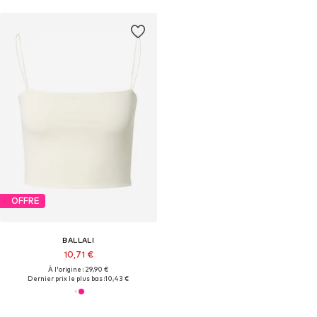
OFFRE
BALLALI
10,71 €
À l'origine : 29,90 €
Dernier prix le plus bas :
10,43 €