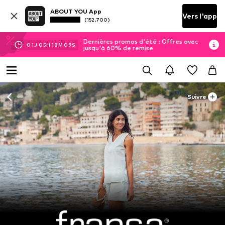
ABOUT YOU App
Vers l'app
(152.700)
Dernières promos d'été : Offres avec
01
J
05
H
18
M
06
S
jusqu'à 60% de remise
Suivre