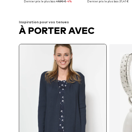
Dernier prix le plus bas :
49,90 €
-4%
Dernier prix le plus bas :
31,41 €
Ajouter au panier
Ajouter au panier
Inspiration pour vos tenues
À PORTER AVEC