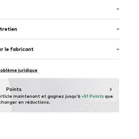
e
 manches : Manches longues
tretien
ongueur normale
e
e normale
her
Viscose, 20% Polyester - PES
r le fabricant
.
FRA0006002000001
 : Maille fine
GmbH
achine à 30°C
s D
roblème juridique
re au sèche-linge
Points
ny.com
rticle maintenant et gagnez jusqu'à 
+51 Points
 que 
changer en réductions.