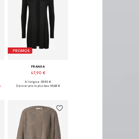
PROMOS
FRANSA
47,90 €
À l'origine : 59,90 €
XL
Tailles disponibles: XS, S, M, L, XL, XXL
%
Dernier prix le plus bas :
39,68 €
Ajouter au panier