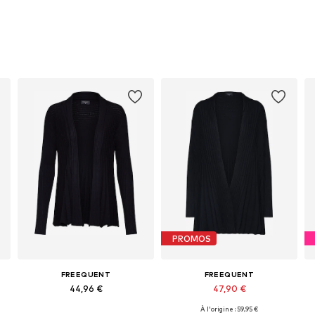
PROMOS
FREEQUENT
FREEQUENT
44,96 €
47,90 €
À l'origine : 59,95 €
L, XL, XXL
Tailles disponibles: XS, M, L, XL, XXL
Tailles disponibles: XS, S, M, XL, XXL