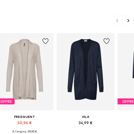
OFFRE
OFFR
FREEQUENT
VILA
50,96 €
34,99 €
À l'origine : 59,95 €
Tailles disponibles: XS, S, M, L, XL, XXL
Tailles disponibles: XS, S, M, L, XL, XXL