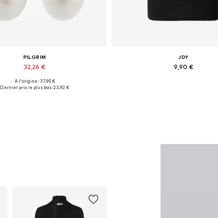
PILGRIM
JDY
32,26 €
9,90 €
À l'origine : 37,95 €
Tailles disponibles: One Size
Tailles disponibles: S
Dernier prix le plus bas :
23,92 €
Ajouter au panier
Ajouter au panier