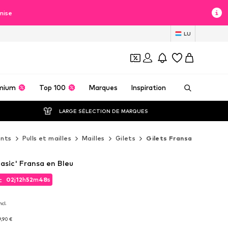
mise
LU
mium
Top 100
Marques
Inspiration
LARGE SÉLECTION DE MARQUES
nts
Pulls et mailles
Mailles
Gilets
Gilets Fransa
asic' Fransa en Bleu
02
j
12
h
52
m
46
s
t
02
j
12
h
52
m
46
s
t
cl.
cl.
9,90 €
9,90 €