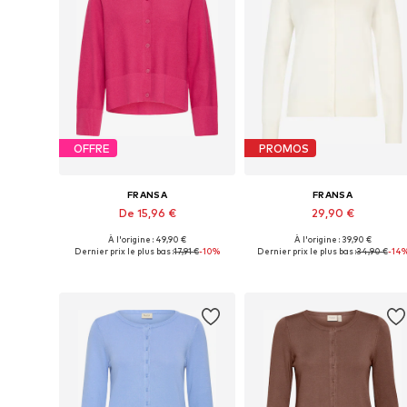
OFFRE
PROMOS
FRANSA
FRANSA
De 15,96 €
29,90 €
À l'origine : 49,90 €
À l'origine : 39,90 €
Tailles disponibles: XS, S, M, XL, XXL
Tailles disponibles: XS, S, M, L, 
Dernier prix le plus bas :
17,91 €
-10%
Dernier prix le plus bas :
34,90 €
-14
Ajouter au panier
Ajouter au panier