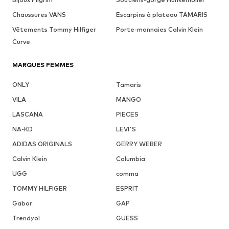
Chaussures VANS
Escarpins à plateau TAMARIS
Vêtements Tommy Hilfiger
Porte-monnaies Calvin Klein
Curve
MARQUES FEMMES
ONLY
Tamaris
VILA
MANGO
LASCANA
PIECES
NA-KD
LEVI'S
ADIDAS ORIGINALS
GERRY WEBER
Calvin Klein
Columbia
UGG
comma
TOMMY HILFIGER
ESPRIT
Gabor
GAP
Trendyol
GUESS