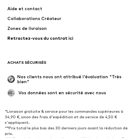
Robes
Jeans
Aide et contact
T-shirts et tops
Pantalons
Collaborations Créateur
Vestes
Pulls et mailles
Zones de livraison
Lingerie
Blouses et tuniques
Retractez-vous du contrat ici
Manteaux
Jupes
Maillots de bain
Sweats
Blazers
Combinaisons et salopettes
ACHATS SÉCURISÉS
Grandes tailles
Maternité
Occasions spéciales
Exclusif
Nos clients nous ont attribué l'évaluation "Très 
bien"
Remise à neuf
 Vos données sont en sécurité avec nous
CHAUSSURES
Nouveautés
Tendance
*Livraison gratuite & service pour les commandes supérieures à
34,90 €, sinon des frais d'expédition et de service de 4,50 €
Baskets
Bottines
s'appliquent.
**Prix total le plus bas des 30 derniers jours avant la réduction de
Escarpins et talons hauts
Bottes
prix.
Sandales
Chaussures basses