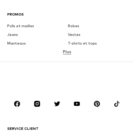
PROMOS
Pulls et mailles
Robes
Jeans
Vestes
Manteaux
T-shirts et tops
Plus
Pantalons
Lingerie
Jupes
Blouses et tuniques
Sweats
Blazers
Maillots de bain
Combinaisons et salopettes
Grandes tailles
Maternité
Chaussures
Sport
Accessoires
Premium
VÊTEMENTS
SERVICE CLIENT
Nouveautés
Tendance