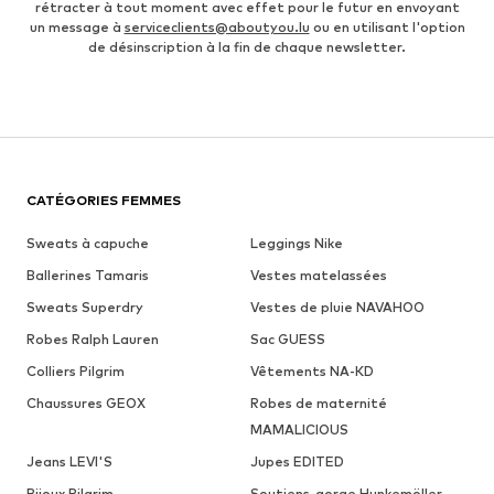
rétracter à tout moment avec effet pour le futur en envoyant
un message à
serviceclients@aboutyou.lu
ou en utilisant l'option
de désinscription à la fin de chaque newsletter.
CATÉGORIES FEMMES
Sweats à capuche
Leggings Nike
Ballerines Tamaris
Vestes matelassées
Sweats Superdry
Vestes de pluie NAVAHOO
Robes Ralph Lauren
Sac GUESS
Colliers Pilgrim
Vêtements NA-KD
Chaussures GEOX
Robes de maternité
MAMALICIOUS
Jeans LEVI'S
Jupes EDITED
Bijoux Pilgrim
Soutiens-gorge Hunkemöller