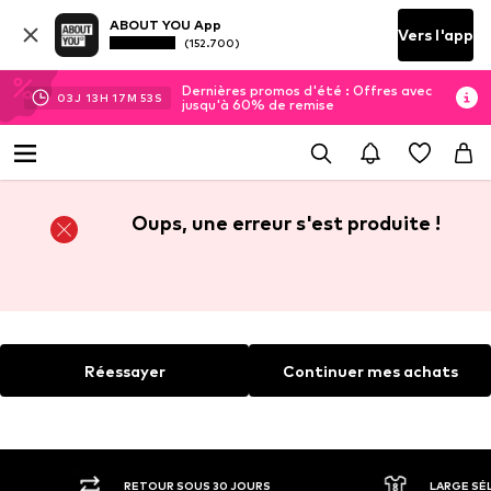
ABOUT YOU App
Vers l'app
(152.700)
Dernières promos d'été : Offres avec
03
J
13
H
17
M
53
S
jusqu'à 60% de remise
Oups, une erreur s'est produite !
Réessayer
Continuer mes achats
RETOUR SOUS 30 JOURS
LARGE SÉ