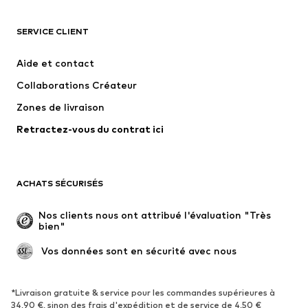
VÊTEMENTS
SERVICE CLIENT
Nouveautés
Tendance
Robes
Jeans
Aide et contact
T-shirts et tops
Pantalons
Collaborations Créateur
Vestes
Pulls et mailles
Zones de livraison
Lingerie
Blouses et tuniques
Retractez-vous du contrat ici
Manteaux
Jupes
Maillots de bain
Sweats
Blazers
Combinaisons et salopettes
ACHATS SÉCURISÉS
Grandes tailles
Maternité
Occasions spéciales
Exclusif
Nos clients nous ont attribué l'évaluation "Très 
bien"
Remise à neuf
 Vos données sont en sécurité avec nous
CHAUSSURES
Nouveautés
Tendance
*Livraison gratuite & service pour les commandes supérieures à
34,90 €, sinon des frais d'expédition et de service de 4,50 €