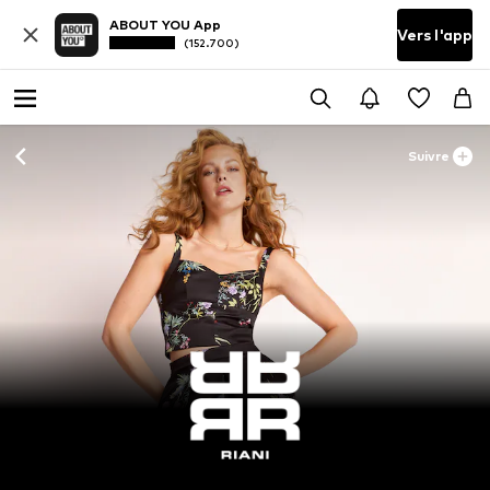
ABOUT YOU App
Vers l'app
(152.700)
Suivre