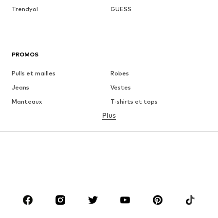
Trendyol
GUESS
PROMOS
Pulls et mailles
Robes
Jeans
Vestes
Manteaux
T-shirts et tops
Plus
Pantalons
Lingerie
Jupes
Blouses et tuniques
Sweats
Blazers
Maillots de bain
Combinaisons et salopettes
Grandes tailles
Maternité
Chaussures
Sport
Accessoires
Premium