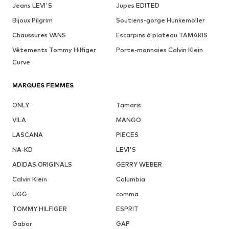
Jeans LEVI'S
Jupes EDITED
Bijoux Pilgrim
Soutiens-gorge Hunkemöller
Chaussures VANS
Escarpins à plateau TAMARIS
Vêtements Tommy Hilfiger
Porte-monnaies Calvin Klein
Curve
MARQUES FEMMES
ONLY
Tamaris
VILA
MANGO
LASCANA
PIECES
NA-KD
LEVI'S
ADIDAS ORIGINALS
GERRY WEBER
Calvin Klein
Columbia
UGG
comma
TOMMY HILFIGER
ESPRIT
Gabor
GAP