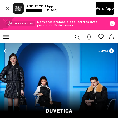
ABOUT YOU App
Vers l'app
(152.700)
Dernières promos d'été : Offres avec
05
H
34
M
40
S
jusqu'à 60% de remise
Suivre