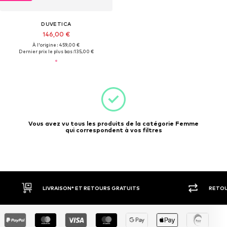
DUVETICA
146,00 €
À l'origine : 459,00 €
Dernier prix le plus bas :
135,00 €
Vous avez vu tous les produits de la catégorie Femme
qui correspondent à vos filtres
LIVRAISON* ET RETOURS GRATUITS
RETOU