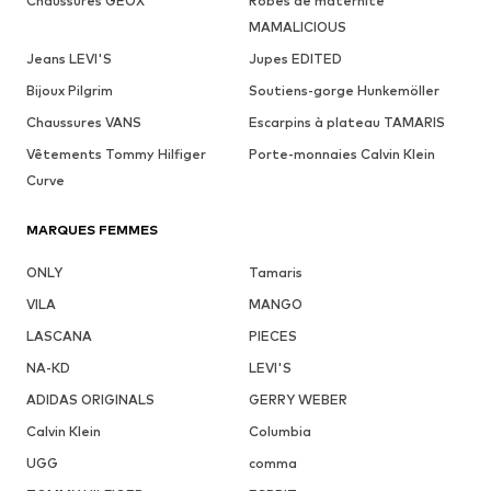
Chaussures GEOX
Robes de maternité
MAMALICIOUS
Jeans LEVI'S
Jupes EDITED
Bijoux Pilgrim
Soutiens-gorge Hunkemöller
Chaussures VANS
Escarpins à plateau TAMARIS
Vêtements Tommy Hilfiger
Porte-monnaies Calvin Klein
Curve
MARQUES FEMMES
ONLY
Tamaris
VILA
MANGO
LASCANA
PIECES
NA-KD
LEVI'S
ADIDAS ORIGINALS
GERRY WEBER
Calvin Klein
Columbia
UGG
comma