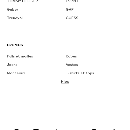
TOMMY HILFIGER
ESPRIT
Gabor
GAP
Trendyol
GUESS
PROMOS
Pulls et mailles
Robes
Jeans
Vestes
Manteaux
T-shirts et tops
Plus
Pantalons
Lingerie
Jupes
Blouses et tuniques
Sweats
Blazers
Maillots de bain
Combinaisons et salopettes
Grandes tailles
Maternité
Chaussures
Sport