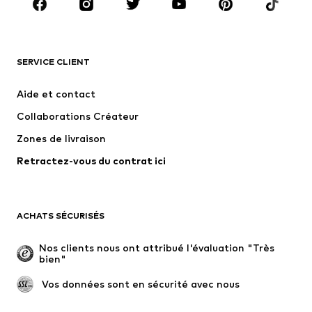
Accessoires
Premium
VÊTEMENTS
SERVICE CLIENT
Nouveautés
Tendance
Robes
Jeans
Aide et contact
T-shirts et tops
Pantalons
Collaborations Créateur
Vestes
Pulls et mailles
Zones de livraison
Lingerie
Blouses et tuniques
Retractez-vous du contrat ici
Manteaux
Jupes
Maillots de bain
Sweats
Blazers
Combinaisons et salopettes
ACHATS SÉCURISÉS
Grandes tailles
Maternité
Occasions spéciales
Exclusif
Nos clients nous ont attribué l'évaluation "Très 
bien"
Remise à neuf
 Vos données sont en sécurité avec nous
CHAUSSURES