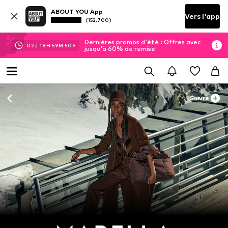
ABOUT YOU App
Vers l'app
(152.700)
Dernières promos d'été : Offres avec
02
J
18
H
59
M
50
S
jusqu'à 60% de remise
Suivre