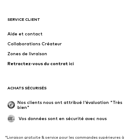
VÊTEMENTS
SERVICE CLIENT
Nouveautés
Tendance
Robes
Jeans
Aide et contact
T-shirts et tops
Pantalons
Collaborations Créateur
Vestes
Pulls et mailles
Zones de livraison
Lingerie
Blouses et tuniques
Retractez-vous du contrat ici
Manteaux
Jupes
Maillots de bain
Sweats
Blazers
Combinaisons et salopettes
ACHATS SÉCURISÉS
Grandes tailles
Maternité
Occasions spéciales
Exclusif
Nos clients nous ont attribué l'évaluation "Très 
bien"
Remise à neuf
 Vos données sont en sécurité avec nous
CHAUSSURES
Nouveautés
Tendance
*Livraison gratuite & service pour les commandes supérieures à