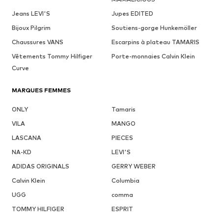
Jeans LEVI'S
Jupes EDITED
Bijoux Pilgrim
Soutiens-gorge Hunkemöller
Chaussures VANS
Escarpins à plateau TAMARIS
Vêtements Tommy Hilfiger
Porte-monnaies Calvin Klein
Curve
MARQUES FEMMES
ONLY
Tamaris
VILA
MANGO
LASCANA
PIECES
NA-KD
LEVI'S
ADIDAS ORIGINALS
GERRY WEBER
Calvin Klein
Columbia
UGG
comma
TOMMY HILFIGER
ESPRIT