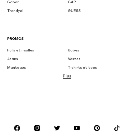
Gabor
GAP
Trendyol
GUESS
PROMOS
Pulls et mailles
Robes
Jeans
Vestes
Manteaux
T-shirts et tops
Plus
Pantalons
Lingerie
Jupes
Blouses et tuniques
Sweats
Blazers
Maillots de bain
Combinaisons et salopettes
Grandes tailles
Maternité
Chaussures
Sport
Accessoires
Premium