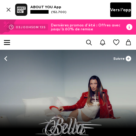
ABOUT YOU App
Vers l'app
(152.700)
Dernières promos d'été : Offres avec
03
J
00
H
50
M
12
S
jusqu'à 60% de remise
Suivre