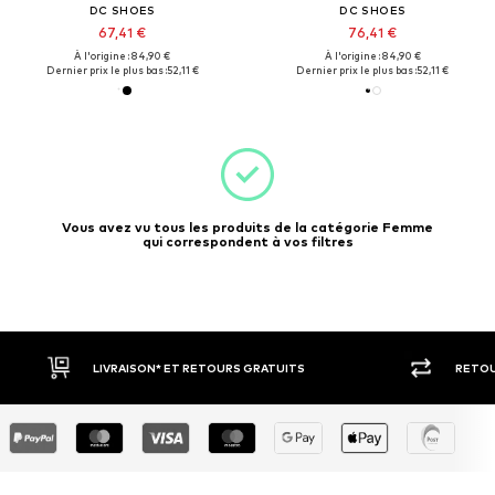
DC SHOES
DC SHOES
67,41 €
76,41 €
À l'origine : 84,90 €
À l'origine : 84,90 €
Dernier prix le plus bas :
52,11 €
Dernier prix le plus bas :
52,11 €
Vous avez vu tous les produits de la catégorie Femme
qui correspondent à vos filtres
LIVRAISON* ET RETOURS GRATUITS
RETOUR S