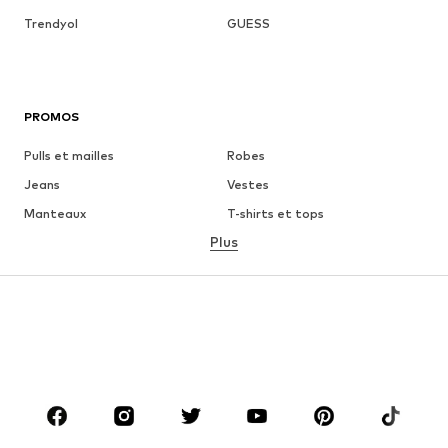
Trendyol
GUESS
PROMOS
Pulls et mailles
Robes
Jeans
Vestes
Manteaux
T-shirts et tops
Plus
Pantalons
Lingerie
Jupes
Blouses et tuniques
Sweats
Blazers
Maillots de bain
Combinaisons et salopettes
Grandes tailles
Maternité
Chaussures
Sport
Accessoires
Premium