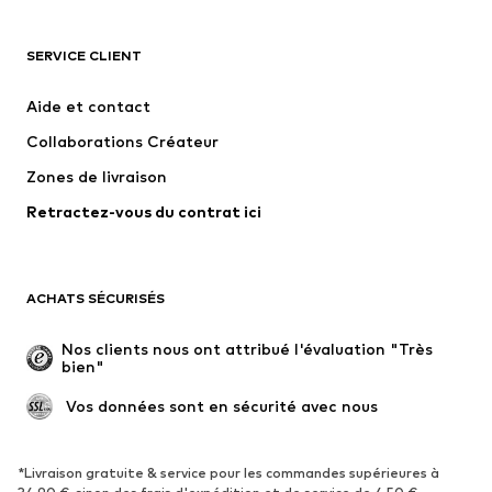
VÊTEMENTS
SERVICE CLIENT
Nouveautés
Tendance
Robes
Jeans
Aide et contact
T-shirts et tops
Pantalons
Collaborations Créateur
Vestes
Pulls et mailles
Zones de livraison
Lingerie
Blouses et tuniques
Retractez-vous du contrat ici
Manteaux
Jupes
Maillots de bain
Sweats
Blazers
Combinaisons et salopettes
ACHATS SÉCURISÉS
Grandes tailles
Maternité
Occasions spéciales
Exclusif
Nos clients nous ont attribué l'évaluation "Très 
bien"
Remise à neuf
 Vos données sont en sécurité avec nous
CHAUSSURES
Nouveautés
Tendance
*Livraison gratuite & service pour les commandes supérieures à