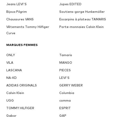
Jeans LEVI'S
Jupes EDITED
Bijoux Pilgrim
Soutiens-gorge Hunkemöller
Chaussures VANS
Escarpins à plateau TAMARIS
Vêtements Tommy Hilfiger
Porte-monnaies Calvin Klein
Curve
MARQUES FEMMES
ONLY
Tamaris
VILA
MANGO
LASCANA
PIECES
NA-KD
LEVI'S
ADIDAS ORIGINALS
GERRY WEBER
Calvin Klein
Columbia
UGG
comma
TOMMY HILFIGER
ESPRIT
Gabor
GAP