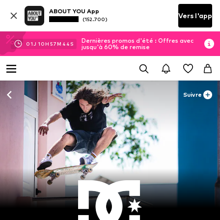
ABOUT YOU App
Vers l'app
(152.700)
Dernières promos d'été : Offres avec
01
J
10
H
57
M
43
S
jusqu'à 60% de remise
Suivre