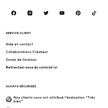
Chaussures
Sport
Accessoires
Premium
VÊTEMENTS
SERVICE CLIENT
Nouveautés
Tendance
Robes
Jeans
Aide et contact
T-shirts et tops
Pantalons
Collaborations Créateur
Vestes
Pulls et mailles
Zones de livraison
Lingerie
Blouses et tuniques
Retractez-vous du contrat ici
Manteaux
Jupes
Maillots de bain
Sweats
Blazers
Combinaisons et salopettes
ACHATS SÉCURISÉS
Grandes tailles
Maternité
Occasions spéciales
Exclusif
Nos clients nous ont attribué l'évaluation "Très 
bien"
Remise à neuf