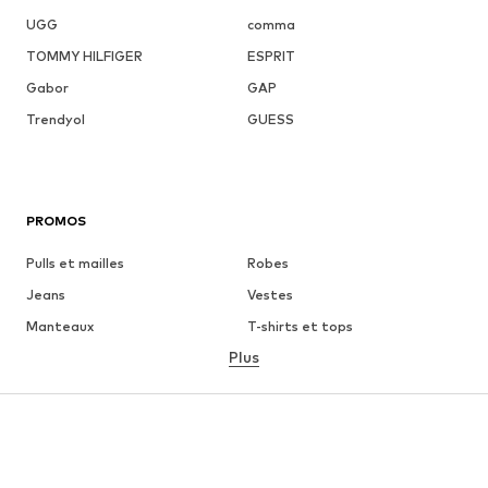
UGG
comma
TOMMY HILFIGER
ESPRIT
Gabor
GAP
Trendyol
GUESS
PROMOS
Pulls et mailles
Robes
Jeans
Vestes
Manteaux
T-shirts et tops
Plus
Pantalons
Lingerie
Jupes
Blouses et tuniques
Sweats
Blazers
Maillots de bain
Combinaisons et salopettes
Grandes tailles
Maternité