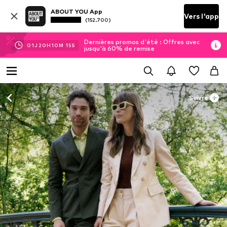
ABOUT YOU App
Vers l'app
(152.700)
Dernières promos d'été : Offres avec
01
J
20
H
10
M
14
S
jusqu'à 60% de remise
Suivre