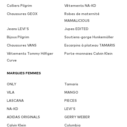
Colliers Pilgrim
Vêtements NA-KD
Chaussures GEOX
Robes de maternité
MAMALICIOUS
Jeans LEVI'S
Jupes EDITED
Bijoux Pilgrim
Soutiens-gorge Hunkemöller
Chaussures VANS
Escarpins à plateau TAMARIS
Vêtements Tommy Hilfiger
Porte-monnaies Calvin Klein
Curve
MARQUES FEMMES
ONLY
Tamaris
VILA
MANGO
LASCANA
PIECES
NA-KD
LEVI'S
ADIDAS ORIGINALS
GERRY WEBER
Calvin Klein
Columbia