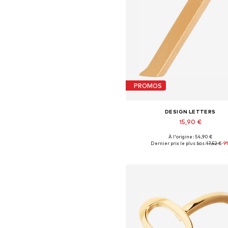
PROMOS
DESIGN LETTERS
15,90 €
+
11
À l'origine : 54,90 €
Tailles disponibles: 1
Dernier prix le plus bas :
17,52 €
-9
Ajouter au panier