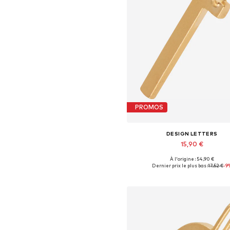
PROMOS
DESIGN LETTERS
15,90 €
+
11
À l'origine : 54,90 €
Tailles disponibles: 1
Dernier prix le plus bas :
17,52 €
-9
Ajouter au panier