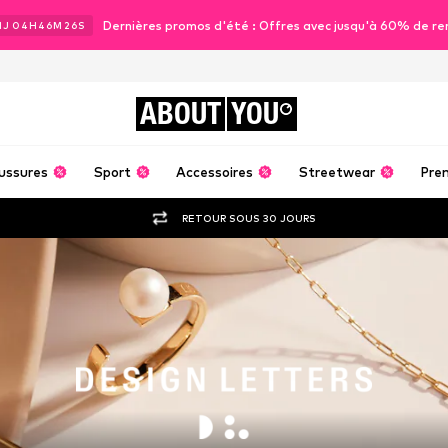
Dernières promos d'été : Offres avec jusqu'à 60% de re
1
J
04
H
46
M
25
S
ABOUT
YOU
ussures
Sport
Accessoires
Streetwear
Pre
RETOUR SOUS 30 JOURS