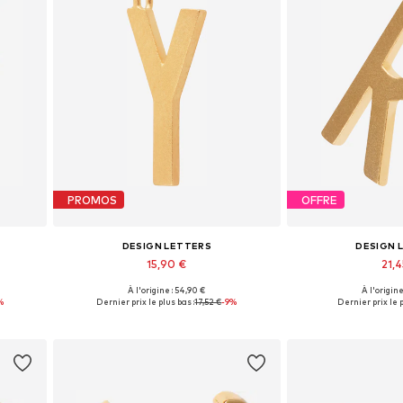
PROMOS
OFFRE
DESIGN LETTERS
DESIGN 
15,90 €
21,4
+
11
À l'origine : 54,90 €
À l'origine
Tailles disponibles: 1
Tailles dis
%
Dernier prix le plus bas :
17,52 €
-9%
Dernier prix le p
Ajouter au panier
Ajouter 