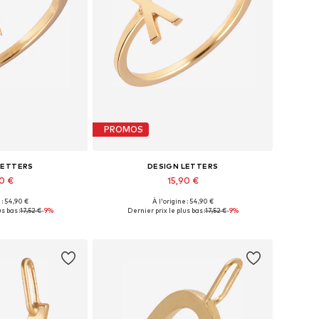
PROMOS
LETTERS
DESIGN LETTERS
90 €
15,90 €
+
8
+
8
 : 54,90 €
À l'origine : 54,90 €
nibles: 50-60
Tailles disponibles: 50-60
s bas :
17,52 €
-9%
Dernier prix le plus bas :
17,52 €
-9%
au panier
Ajouter au panier