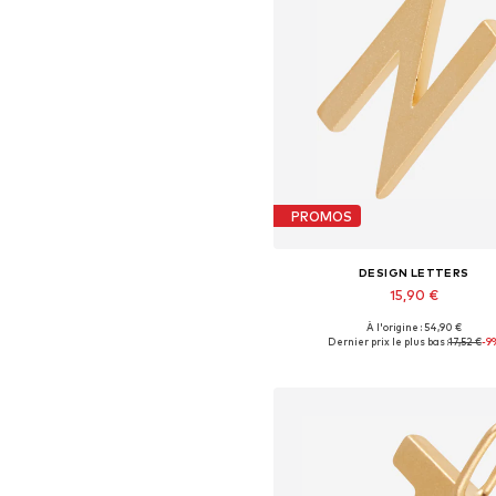
PROMOS
DESIGN LETTERS
15,90 €
+
11
À l'origine : 54,90 €
Tailles disponibles: 1
Dernier prix le plus bas :
17,52 €
-9
Ajouter au panier