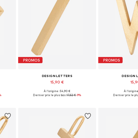
PROMOS
PROMOS
DESIGN LETTERS
DESIGN 
15,90 €
15,
+
11
À l'origine : 54,90 €
À l'origine
Tailles disponibles: 1
Tailles dis
%
Dernier prix le plus bas :
17,52 €
-9%
Dernier prix le plu
Ajouter au panier
Ajouter 