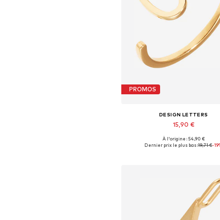
PROMOS
DESIGN LETTERS
15,90 €
+
8
À l'origine : 54,90 €
Tailles disponibles: 50-60
Dernier prix le plus bas :
19,71 €
-19
Ajouter au panier