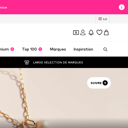
mise
LU
mium
Top 100
Marques
Inspiration
LARGE SÉLECTION DE MARQUES
SUIVRE