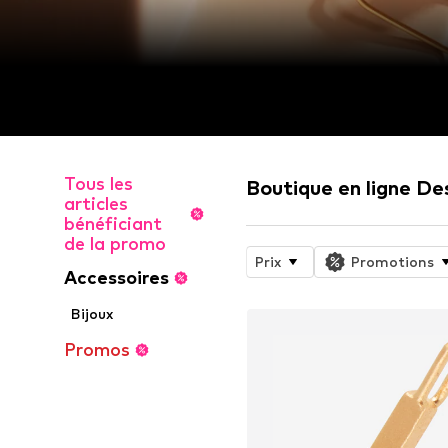
Tous les
Boutique en ligne De
articles
bénéficiant
de la promo
Prix
Promotions
Accessoires
Bijoux
Promos