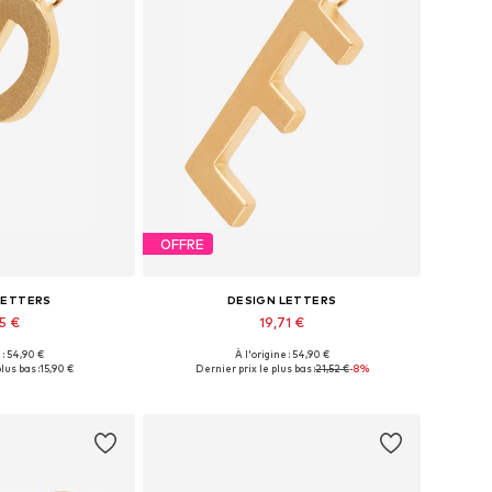
OFFRE
LETTERS
DESIGN LETTERS
5 €
19,71 €
+
11
+
11
 : 54,90 €
À l'origine : 54,90 €
ponibles: 1
Tailles disponibles: 1
lus bas :
15,90 €
Dernier prix le plus bas :
21,52 €
-8%
au panier
Ajouter au panier