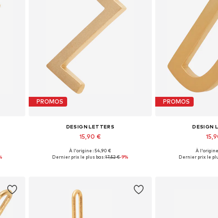
PROMOS
PROMOS
DESIGN LETTERS
DESIGN 
15,90 €
15,
+
11
À l'origine : 54,90 €
À l'origine
Tailles disponibles: 1
Tailles dis
%
Dernier prix le plus bas :
17,52 €
-9%
Dernier prix le plu
Ajouter au panier
Ajouter 