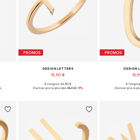
PROMOS
PROMOS
DESIGN LETTERS
DESIGN 
15,90 €
15,
+
8
À l'origine : 54,90 €
À l'origine
Tailles disponibles: 50-60
Tailles dis
%
Dernier prix le plus bas :
19,71 €
-19%
Dernier prix le plu
Ajouter au panier
Ajouter 