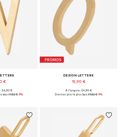
PROMOS
LETTERS
DESIGN LETTERS
90 €
15,90 €
+
11
+
11
 : 54,90 €
À l'origine : 54,90 €
ponibles: 1
Tailles disponibles: 1
s bas :
17,52 €
-9%
Dernier prix le plus bas :
17,52 €
-9%
au panier
Ajouter au panier