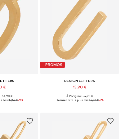
PROMOS
LETTERS
DESIGN LETTERS
90 €
15,90 €
+
11
+
11
 : 54,90 €
À l'origine : 54,90 €
ponibles: 1
Tailles disponibles: 1
s bas :
17,52 €
-9%
Dernier prix le plus bas :
17,52 €
-9%
au panier
Ajouter au panier