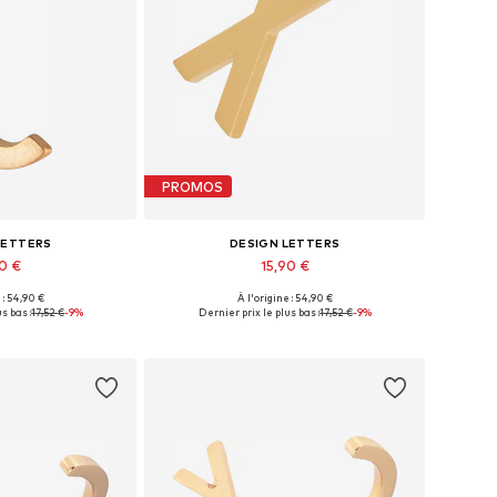
PROMOS
LETTERS
DESIGN LETTERS
90 €
15,90 €
+
11
+
11
 : 54,90 €
À l'origine : 54,90 €
ponibles: 1
Tailles disponibles: 1
s bas :
17,52 €
-9%
Dernier prix le plus bas :
17,52 €
-9%
au panier
Ajouter au panier