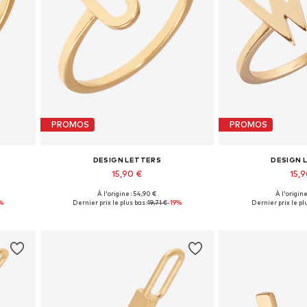
PROMOS
PROMOS
DESIGN LETTERS
DESIGN 
15,90 €
15,
+
8
À l'origine : 54,90 €
À l'origine
Tailles disponibles: 50-60
Tailles dispo
%
Dernier prix le plus bas :
19,71 €
-19%
Dernier prix le plu
Ajouter au panier
Ajouter 