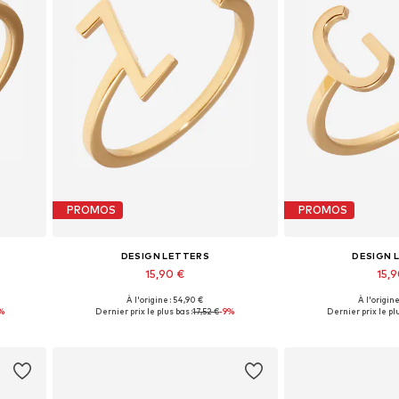
PROMOS
PROMOS
DESIGN LETTERS
DESIGN 
15,90 €
15,
+
8
À l'origine : 54,90 €
À l'origine
Tailles disponibles: 50-54
Tailles dispo
%
Dernier prix le plus bas :
17,52 €
-9%
Dernier prix le plu
Ajouter au panier
Ajouter 