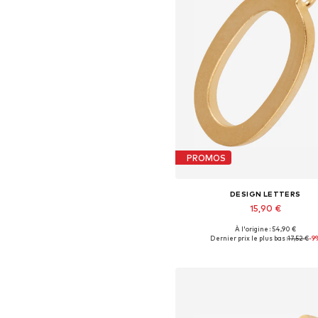
PROMOS
DESIGN LETTERS
15,90 €
+
11
À l'origine : 54,90 €
Tailles disponibles: 1
Dernier prix le plus bas :
17,52 €
-9
Ajouter au panier