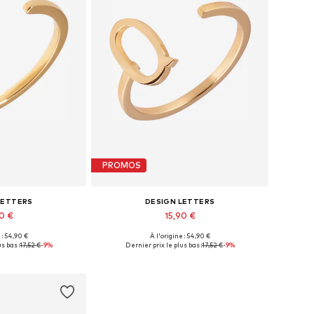
PROMOS
LETTERS
DESIGN LETTERS
90 €
15,90 €
+
8
+
8
 : 54,90 €
À l'origine : 54,90 €
nibles: 50-54
Tailles disponibles: 50-54
s bas :
17,52 €
-9%
Dernier prix le plus bas :
17,52 €
-9%
au panier
Ajouter au panier