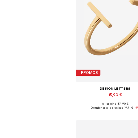
PROMOS
DESIGN LETTERS
15,90 €
+
8
À l'origine : 54,90 €
Tailles disponibles: 50-54
Dernier prix le plus bas :
19,71 €
-19
Ajouter au panier