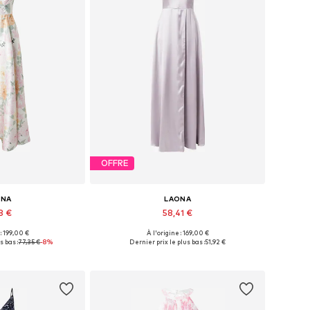
OFFRE
ONA
LAONA
8 €
58,41 €
 : 199,00 €
À l'origine : 169,00 €
onibles: 34
Tailles disponibles: 38
s bas :
77,35 €
-8%
Dernier prix le plus bas :
51,92 €
au panier
Ajouter au panier