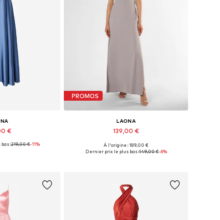
PROMOS
ONA
LAONA
00 €
139,00 €
 bas :
219,00 €
-11%
À l'origine : 189,00 €
onibles: 36
Tailles disponibles: 40
Dernier prix le plus bas :
149,00 €
-6%
au panier
Ajouter au panier