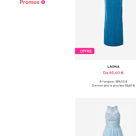
Promos
OFFRE
LAONA
De 65,40 €
À l'origine : 189,00 €
Tailles disponibles: 34, 38, 4
Dernier prix le plus bas :
55,60 €
Ajouter au panier