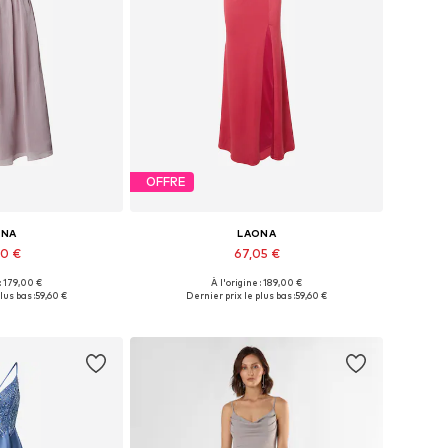
OFFRE
ONA
LAONA
00 €
67,05 €
 : 179,00 €
À l'origine : 189,00 €
ibles: 38, 42
Tailles disponibles: 36, 38
lus bas :
59,60 €
Dernier prix le plus bas :
59,60 €
au panier
Ajouter au panier