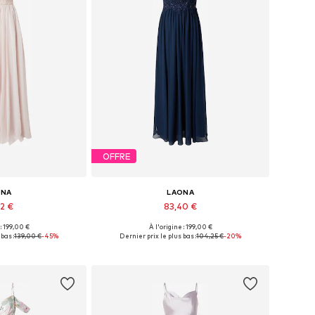
OFFRE
ONA
LAONA
92 €
83,40 €
 : 199,00 €
À l'origine : 199,00 €
onibles: 34
Tailles disponibles: 40
bas :
139,00 €
-45%
Dernier prix le plus bas :
104,25 €
-20%
au panier
Ajouter au panier