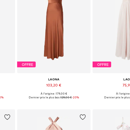
OFFRE
OFFRE
LAONA
LA
103,20 €
75,
À l'origine : 179,00 €
À l'origine
Tailles disponibles: 36
Tailles disp
0%
Dernier prix le plus bas :
129,00 €
-20%
Dernier prix le plus 
Ajouter au panier
Ajouter 