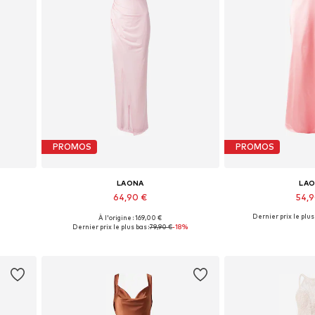
PROMOS
PROMOS
LAONA
LA
64,90 €
54,
Dernier prix le plus 
À l'origine : 169,00 €
Tailles disponibles: 40
Tailles disp
Dernier prix le plus bas :
79,90 €
-18%
Ajouter au panier
Ajouter 