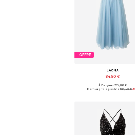
OFFRE
LAONA
84,50 €
À l'origine : 229,00 €
Tailles disponibles: 34, 36
Dernier prix le plus bas :
101,40 €
-1
Ajouter au panier