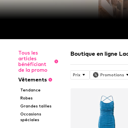
Tous les
Boutique en ligne La
articles
bénéficiant
de la promo
Prix
Promotions
Vêtements
Tendance
Robes
Grandes tailles
Occasions
spéciales