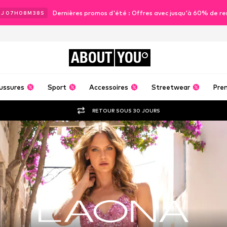
Dernières promos d'été : Offres avec jusqu'à 60% de re
1
J
07
H
08
M
36
S
ABOUT
YOU
ussures
Sport
Accessoires
Streetwear
Pre
RETOUR SOUS 30 JOURS