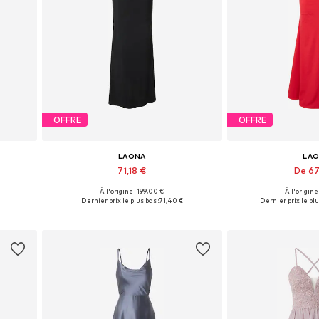
OFFRE
OFFRE
LAONA
LA
71,18 €
De 67
À l'origine : 199,00 €
À l'origine
0
Tailles disponibles: 34, 36, 38, 40, 42
Tailles disponib
Dernier prix le plus bas :
71,40 €
Dernier prix le plu
Ajouter au panier
Ajouter 