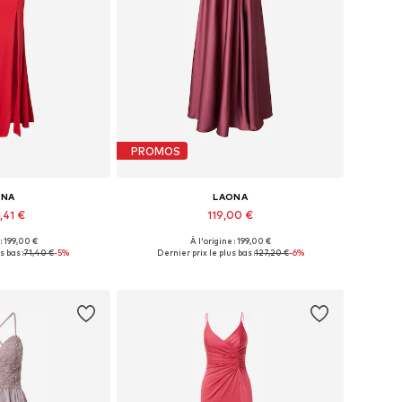
PROMOS
ONA
LAONA
,41 €
119,00 €
 : 199,00 €
À l'origine : 199,00 €
les: 34, 36, 38
Tailles disponibles: 34, 36
s bas :
71,40 €
-5%
Dernier prix le plus bas :
127,20 €
-6%
au panier
Ajouter au panier