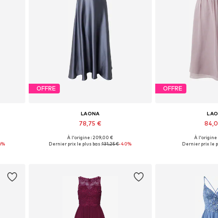
OFFRE
OFFRE
LAONA
LA
78,75 €
84,
À l'origine : 209,00 €
À l'origine
Tailles disponibles: 34, 38
Tailles dispon
6%
Dernier prix le plus bas :
131,25 €
-40%
Dernier prix le p
Ajouter au panier
Ajouter 