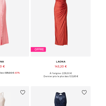
OFFRE
ONA
LAONA
90 €
143,20 €
bas :
139,00 €
-60%
À l'origine : 229,00 €
onibles: 36
Tailles disponibles: 38
Dernier prix le plus bas :
122,85 €
au panier
Ajouter au panier