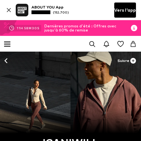
ABOUT YOU App
Vers l'app
(152.700)
Dernières promos d'été : Offres avec
11
H
58
M
28
S
jusqu'à 60% de remise
Suivre