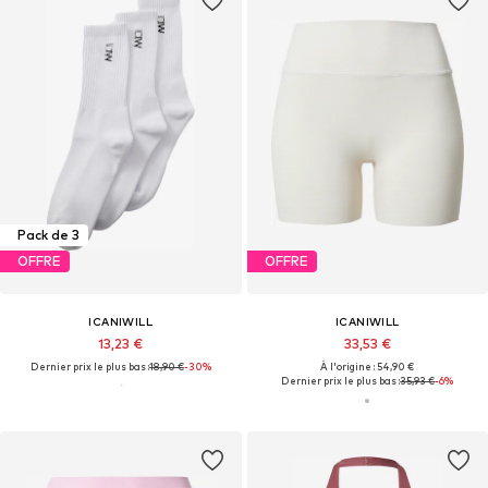
Pack de 3
OFFRE
OFFRE
ICANIWILL
ICANIWILL
13,23 €
33,53 €
Dernier prix le plus bas :
18,90 €
-30%
À l'origine : 54,90 €
Dernier prix le plus bas :
35,93 €
-6%