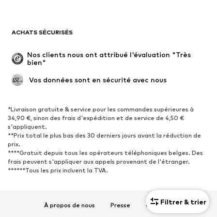
Maillots de bain
Sweats
Blazers
Combinaisons et salopettes
ACHATS SÉCURISÉS
Grandes tailles
Maternité
Occasions spéciales
Exclusif
Nos clients nous ont attribué l'évaluation "Très 
bien"
Remise à neuf
 Vos données sont en sécurité avec nous
CHAUSSURES
Nouveautés
Tendance
*Livraison gratuite & service pour les commandes supérieures à
34,90 €, sinon des frais d'expédition et de service de 4,50 €
Baskets
Bottines
s'appliquent.
**Prix total le plus bas des 30 derniers jours avant la réduction de
Escarpins et talons hauts
Bottes
prix.
Sandales
Chaussures basses
****Gratuit depuis tous les opérateurs téléphoniques belges. Des
frais peuvent s'appliquer aux appels provenant de l'étranger.
Chaussures de sport
Ballerines
******Tous les prix incluent la TVA.
Mules
Chaussons
Chaussures aquatiques
Exclusif
Filtrer & trier
À propos de nous
Presse
Carrières
SPORT