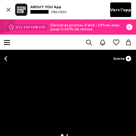
ABOUT YOU App
Vers l'app
(152.700)
Dernières promos d'été : Offres avec
02
J
21
H
10
M
20
S
jusqu'à 60% de remise
Suivre