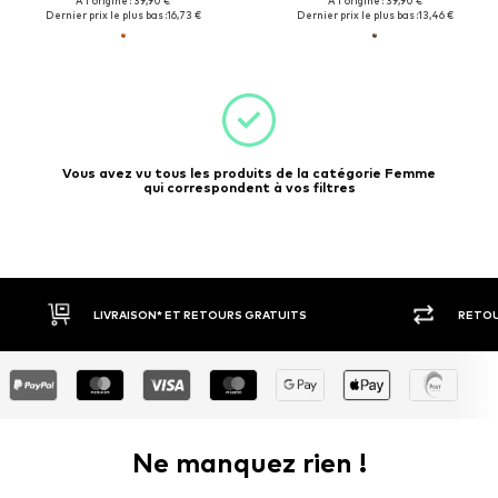
À l'origine : 39,90 €
À l'origine : 39,90 €
Dernier prix le plus bas :
16,73 €
Dernier prix le plus bas :
13,46 €
Vous avez vu tous les produits de la catégorie Femme
qui correspondent à vos filtres
LIVRAISON* ET RETOURS GRATUITS
RETOUR S
Ne manquez rien !