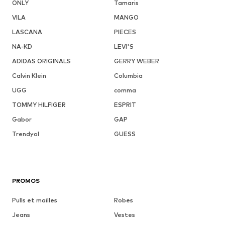
ONLY
Tamaris
VILA
MANGO
LASCANA
PIECES
NA-KD
LEVI'S
ADIDAS ORIGINALS
GERRY WEBER
Calvin Klein
Columbia
UGG
comma
TOMMY HILFIGER
ESPRIT
Gabor
GAP
Trendyol
GUESS
PROMOS
Pulls et mailles
Robes
Jeans
Vestes