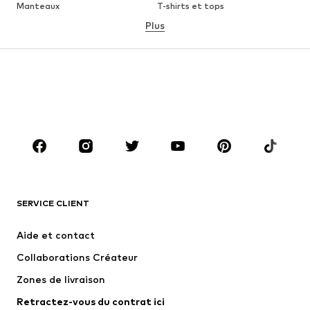
Manteaux
T-shirts et tops
Plus
Pantalons
Lingerie
Jupes
Blouses et tuniques
Sweats
Blazers
Maillots de bain
Combinaisons et salopettes
Grandes tailles
Maternité
Chaussures
Sport
Accessoires
Premium
VÊTEMENTS
SERVICE CLIENT
Nouveautés
Tendance
Robes
Jeans
Aide et contact
T-shirts et tops
Pantalons
Collaborations Créateur
Vestes
Pulls et mailles
Zones de livraison
Lingerie
Blouses et tuniques
Retractez-vous du contrat ici
Manteaux
Jupes