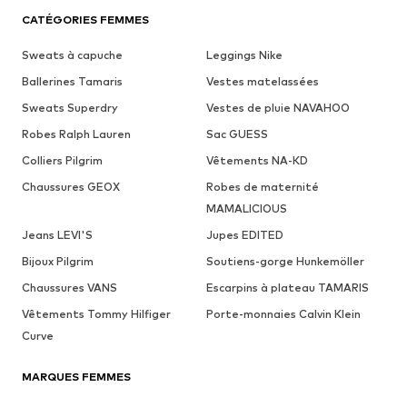
CATÉGORIES FEMMES
Sweats à capuche
Leggings Nike
Ballerines Tamaris
Vestes matelassées
Sweats Superdry
Vestes de pluie NAVAHOO
Robes Ralph Lauren
Sac GUESS
Colliers Pilgrim
Vêtements NA-KD
Chaussures GEOX
Robes de maternité
MAMALICIOUS
Jeans LEVI'S
Jupes EDITED
Bijoux Pilgrim
Soutiens-gorge Hunkemöller
Chaussures VANS
Escarpins à plateau TAMARIS
Vêtements Tommy Hilfiger
Porte-monnaies Calvin Klein
Curve
MARQUES FEMMES