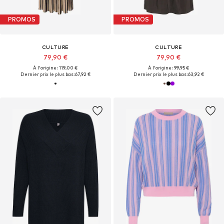
PROMOS
PROMOS
CULTURE
CULTURE
79,90 €
79,90 €
À l'origine : 119,00 €
À l'origine : 99,95 €
Dernier prix le plus bas :
67,92 €
Dernier prix le plus bas :
63,92 €