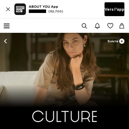
ABOUT YOU App
Vers l'app
(152.700)
Suivre