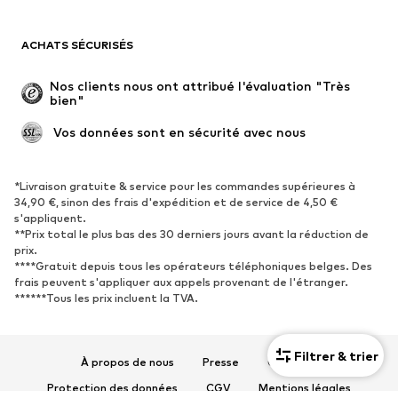
Maillots de bain
Sweats
Blazers
Combinaisons et salopettes
ACHATS SÉCURISÉS
Grandes tailles
Maternité
Occasions spéciales
Exclusif
Nos clients nous ont attribué l'évaluation "Très 
bien"
Remise à neuf
 Vos données sont en sécurité avec nous
CHAUSSURES
Nouveautés
Tendance
*Livraison gratuite & service pour les commandes supérieures à
34,90 €, sinon des frais d'expédition et de service de 4,50 €
Baskets
Bottines
s'appliquent.
**Prix total le plus bas des 30 derniers jours avant la réduction de
Escarpins et talons hauts
Bottes
prix.
Sandales
Chaussures basses
****Gratuit depuis tous les opérateurs téléphoniques belges. Des
frais peuvent s'appliquer aux appels provenant de l'étranger.
Chaussures de sport
Ballerines
******Tous les prix incluent la TVA.
Mules
Chaussons
Chaussures aquatiques
Exclusif
Filtrer & trier
À propos de nous
Presse
Carrières
SPORT
Protection des données
CGV
Mentions légales