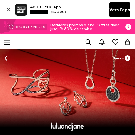
ABOUT YOU App
Vers l'app
(152.700)
Dernières promos d'été : Offres avec
02
J
04
H
19
M
49
S
jusqu'à 60% de remise
Suivre