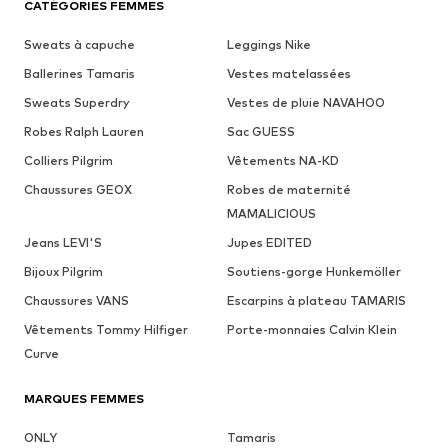
CATÉGORIES FEMMES
Sweats à capuche
Leggings Nike
Ballerines Tamaris
Vestes matelassées
Sweats Superdry
Vestes de pluie NAVAHOO
Robes Ralph Lauren
Sac GUESS
Colliers Pilgrim
Vêtements NA-KD
Chaussures GEOX
Robes de maternité
MAMALICIOUS
Jeans LEVI'S
Jupes EDITED
Bijoux Pilgrim
Soutiens-gorge Hunkemöller
Chaussures VANS
Escarpins à plateau TAMARIS
Vêtements Tommy Hilfiger
Porte-monnaies Calvin Klein
Curve
MARQUES FEMMES
ONLY
Tamaris