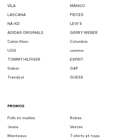
VILA
MANGO
LASCANA
PIECES
NA-KD
LEVI'S
ADIDAS ORIGINALS
GERRY WEBER
Calvin Klein
Columbia
UGG
comma
TOMMY HILFIGER
ESPRIT
Gabor
GAP
Trendyol
GUESS
PROMOS
Pulls et mailles
Robes
Jeans
Vestes
Manteaux
T-shirts et tops