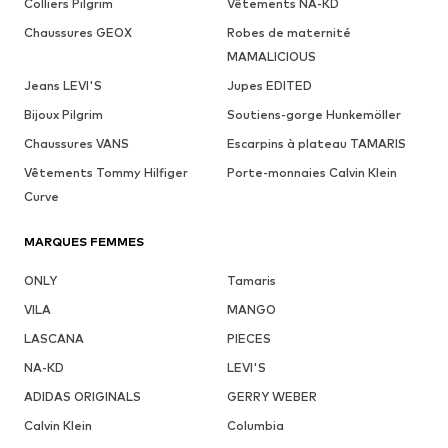
Colliers Pilgrim
Vêtements NA-KD
Chaussures GEOX
Robes de maternité
MAMALICIOUS
Jeans LEVI'S
Jupes EDITED
Bijoux Pilgrim
Soutiens-gorge Hunkemöller
Chaussures VANS
Escarpins à plateau TAMARIS
Vêtements Tommy Hilfiger
Porte-monnaies Calvin Klein
Curve
MARQUES FEMMES
ONLY
Tamaris
VILA
MANGO
LASCANA
PIECES
NA-KD
LEVI'S
ADIDAS ORIGINALS
GERRY WEBER
Calvin Klein
Columbia