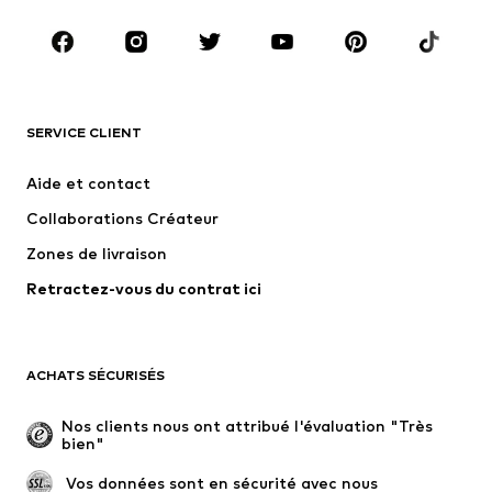
Chaussures
Sport
Accessoires
Premium
VÊTEMENTS
SERVICE CLIENT
Nouveautés
Tendance
Robes
Jeans
Aide et contact
T-shirts et tops
Pantalons
Collaborations Créateur
Vestes
Pulls et mailles
Zones de livraison
Lingerie
Blouses et tuniques
Retractez-vous du contrat ici
Manteaux
Jupes
Maillots de bain
Sweats
Blazers
Combinaisons et salopettes
ACHATS SÉCURISÉS
Grandes tailles
Maternité
Occasions spéciales
Exclusif
Nos clients nous ont attribué l'évaluation "Très 
bien"
Remise à neuf
 Vos données sont en sécurité avec nous