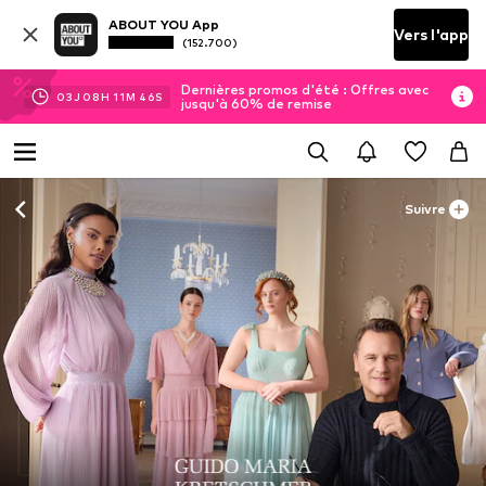
ABOUT YOU App
Vers l'app
(152.700)
Dernières promos d'été : Offres avec
03
J
08
H
11
M
45
S
jusqu'à 60% de remise
Suivre