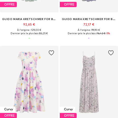
OFFRE
OFFRE
GUIDO MARIA KRETSCHMER FOR BRIDGERTON
GUIDO MARIA KRETSCHMER FOR BRIDGERTON
92,65 €
72,17 €
À l'origine : 129,00 €
À l'origine : 99,90 €
Dernier prix le plus bas :
86,25 €
Dernier prix le plus bas :
76,42 €
-5%
Curvy
Curvy
OFFRE
OFFRE