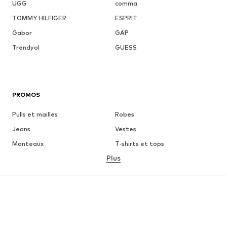
UGG
comma
TOMMY HILFIGER
ESPRIT
Gabor
GAP
Trendyol
GUESS
PROMOS
Pulls et mailles
Robes
Jeans
Vestes
Manteaux
T-shirts et tops
Plus
Pantalons
Lingerie
Jupes
Blouses et tuniques
Sweats
Blazers
Maillots de bain
Combinaisons et salopettes
Grandes tailles
Maternité