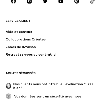
Accessoires
Premium
VÊTEMENTS
SERVICE CLIENT
Nouveautés
Tendance
Robes
Jeans
Aide et contact
T-shirts et tops
Pantalons
Collaborations Créateur
Vestes
Pulls et mailles
Zones de livraison
Lingerie
Blouses et tuniques
Retractez-vous du contrat ici
Manteaux
Jupes
Maillots de bain
Sweats
Blazers
Combinaisons et salopettes
ACHATS SÉCURISÉS
Grandes tailles
Maternité
Occasions spéciales
Exclusif
Nos clients nous ont attribué l'évaluation "Très 
bien"
Remise à neuf
 Vos données sont en sécurité avec nous
CHAUSSURES