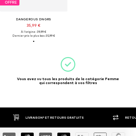
OFFRE
DANGEROUS DNGRS
35,99 €
À l'origine : 39,99 €
Dernier prix le plus bas :
35,99 €
Vous avez vu tous les produits de la catégorie Femme
qui correspondent à vos filtres
LIVRAISON* ET RETOURS GRATUITS
RETOU