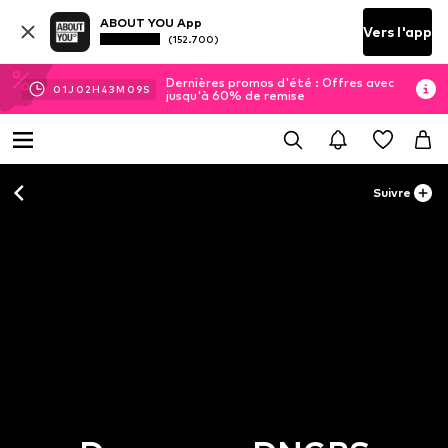
ABOUT YOU App
Vers l'app
(152.700)
Dernières promos d'été : Offres avec
01
J
02
H
43
M
09
S
jusqu'à 60% de remise
Suivre