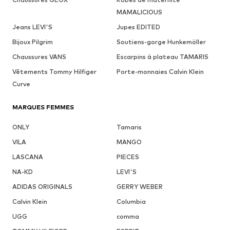
MAMALICIOUS
Jeans LEVI'S
Jupes EDITED
Bijoux Pilgrim
Soutiens-gorge Hunkemöller
Chaussures VANS
Escarpins à plateau TAMARIS
Vêtements Tommy Hilfiger
Porte-monnaies Calvin Klein
Curve
MARQUES FEMMES
ONLY
Tamaris
VILA
MANGO
LASCANA
PIECES
NA-KD
LEVI'S
ADIDAS ORIGINALS
GERRY WEBER
Calvin Klein
Columbia
UGG
comma