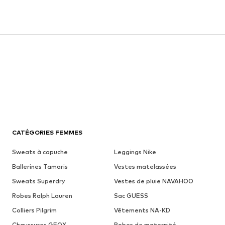
CATÉGORIES FEMMES
Sweats à capuche
Leggings Nike
Ballerines Tamaris
Vestes matelassées
Sweats Superdry
Vestes de pluie NAVAHOO
Robes Ralph Lauren
Sac GUESS
Colliers Pilgrim
Vêtements NA-KD
Chaussures GEOX
Robes de maternité