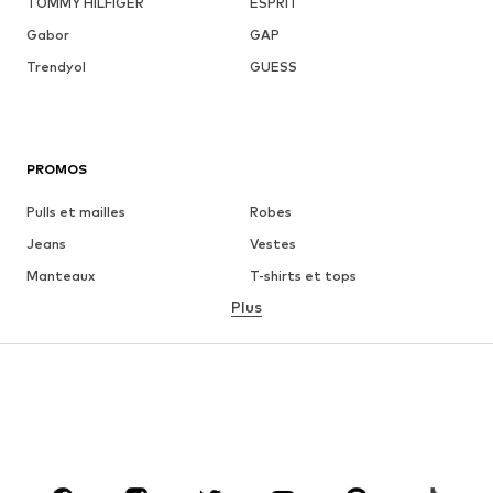
TOMMY HILFIGER
ESPRIT
Gabor
GAP
Trendyol
GUESS
PROMOS
Pulls et mailles
Robes
Jeans
Vestes
Manteaux
T-shirts et tops
Plus
Pantalons
Lingerie
Jupes
Blouses et tuniques
Sweats
Blazers
Maillots de bain
Combinaisons et salopettes
Grandes tailles
Maternité
Chaussures
Sport