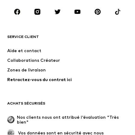
Chaussures
Sport
Accessoires
Premium
VÊTEMENTS
SERVICE CLIENT
Nouveautés
Tendance
Robes
Jeans
Aide et contact
T-shirts et tops
Pantalons
Collaborations Créateur
Vestes
Pulls et mailles
Zones de livraison
Lingerie
Blouses et tuniques
Retractez-vous du contrat ici
Manteaux
Jupes
Maillots de bain
Sweats
Blazers
Combinaisons et salopettes
ACHATS SÉCURISÉS
Grandes tailles
Maternité
Occasions spéciales
Exclusif
Nos clients nous ont attribué l'évaluation "Très 
bien"
Remise à neuf
 Vos données sont en sécurité avec nous