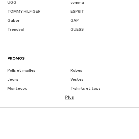
UGG
comma
TOMMY HILFIGER
ESPRIT
Gabor
GAP
Trendyol
GUESS
PROMOS
Pulls et mailles
Robes
Jeans
Vestes
Manteaux
T-shirts et tops
Plus
Pantalons
Lingerie
Jupes
Blouses et tuniques
Sweats
Blazers
Maillots de bain
Combinaisons et salopettes
Grandes tailles
Maternité