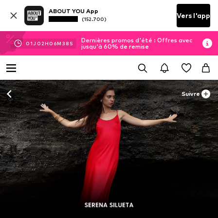
ABOUT YOU App
Vers l'app
(152.700)
Dernières promos d'été : Offres avec
01
J
02
H
06
M
37
S
jusqu'à 60% de remise
Suivre