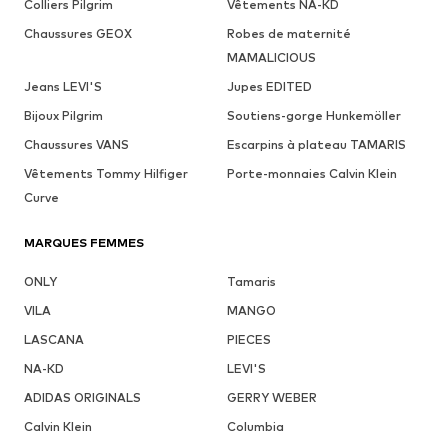
Colliers Pilgrim
Vêtements NA-KD
Chaussures GEOX
Robes de maternité
MAMALICIOUS
Jeans LEVI'S
Jupes EDITED
Bijoux Pilgrim
Soutiens-gorge Hunkemöller
Chaussures VANS
Escarpins à plateau TAMARIS
Vêtements Tommy Hilfiger
Porte-monnaies Calvin Klein
Curve
MARQUES FEMMES
ONLY
Tamaris
VILA
MANGO
LASCANA
PIECES
NA-KD
LEVI'S
ADIDAS ORIGINALS
GERRY WEBER
Calvin Klein
Columbia