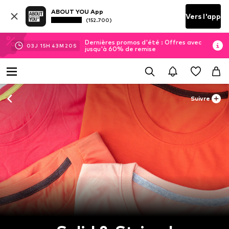
ABOUT YOU App
Vers l'app
(152.700)
Dernières promos d'été : Offres avec
03
J
15
H
43
M
19
S
jusqu'à 60% de remise
Suivre