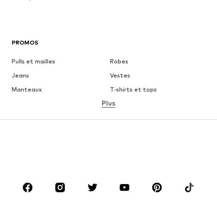
PROMOS
Pulls et mailles
Robes
Jeans
Vestes
Manteaux
T-shirts et tops
Plus
Pantalons
Lingerie
Jupes
Blouses et tuniques
Sweats
Blazers
Maillots de bain
Combinaisons et salopettes
Grandes tailles
Maternité
Chaussures
Sport
Accessoires
Premium
VÊTEMENTS