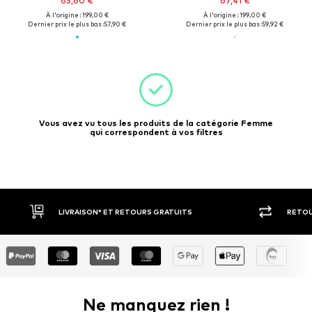
63,60 €
67,41 €
À l'origine : 199,00 €
À l'origine : 199,00 €
Dernier prix le plus bas :
57,90 €
Dernier prix le plus bas :
59,92 €
Vous avez vu tous les produits de la catégorie Femme
qui correspondent à vos filtres
LIVRAISON* ET RETOURS GRATUITS
RETOU
Ne manquez rien !