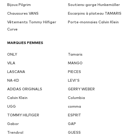
Bijoux Pilgrim
Soutiens-gorge Hunkemöller
Chaussures VANS
Escarpins à plateau TAMARIS
Vêtements Tommy Hilfiger
Porte-monnaies Calvin Klein
Curve
MARQUES FEMMES
ONLY
Tamaris
VILA
MANGO
LASCANA
PIECES
NA-KD
LEVI'S
ADIDAS ORIGINALS
GERRY WEBER
Calvin Klein
Columbia
UGG
comma
TOMMY HILFIGER
ESPRIT
Gabor
GAP
Trendyol
GUESS