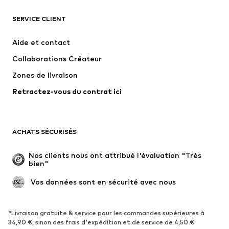
SERVICE CLIENT
Nouveautés
Tendance
Robes
Jeans
Aide et contact
T-shirts et tops
Pantalons
Collaborations Créateur
Vestes
Pulls et mailles
Zones de livraison
Lingerie
Blouses et tuniques
Retractez-vous du contrat ici
Manteaux
Jupes
Maillots de bain
Sweats
Blazers
Combinaisons et salopettes
ACHATS SÉCURISÉS
Grandes tailles
Maternité
Occasions spéciales
Exclusif
Nos clients nous ont attribué l'évaluation "Très 
bien"
Remise à neuf
 Vos données sont en sécurité avec nous
CHAUSSURES
Nouveautés
Tendance
*Livraison gratuite & service pour les commandes supérieures à
34,90 €, sinon des frais d'expédition et de service de 4,50 €
Baskets
Bottines