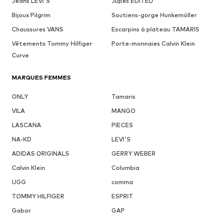
Jeans LEVI'S
Jupes EDITED
Bijoux Pilgrim
Soutiens-gorge Hunkemöller
Chaussures VANS
Escarpins à plateau TAMARIS
Vêtements Tommy Hilfiger
Porte-monnaies Calvin Klein
Curve
MARQUES FEMMES
ONLY
Tamaris
VILA
MANGO
LASCANA
PIECES
NA-KD
LEVI'S
ADIDAS ORIGINALS
GERRY WEBER
Calvin Klein
Columbia
UGG
comma
TOMMY HILFIGER
ESPRIT
Gabor
GAP