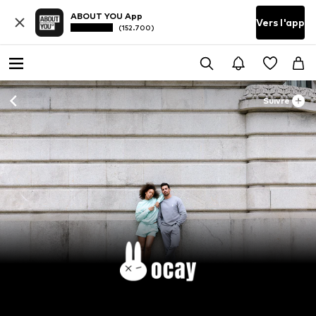
ABOUT YOU App
Vers l'app
(152.700)
Suivre