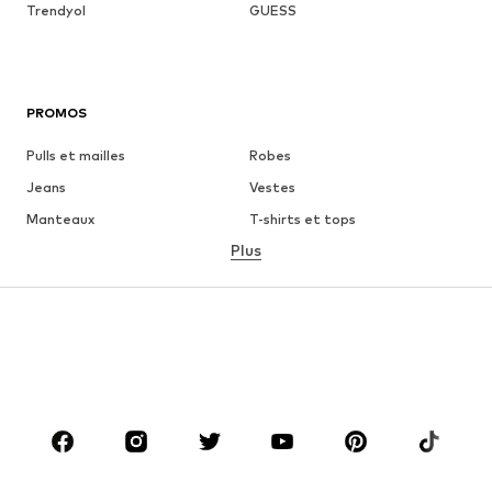
Trendyol
GUESS
PROMOS
Pulls et mailles
Robes
Jeans
Vestes
Manteaux
T-shirts et tops
Plus
Pantalons
Lingerie
Jupes
Blouses et tuniques
Sweats
Blazers
Maillots de bain
Combinaisons et salopettes
Grandes tailles
Maternité
Chaussures
Sport
Accessoires
Premium
VÊTEMENTS