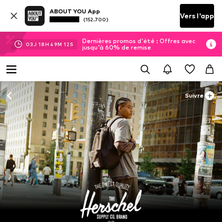
ABOUT YOU App
Vers l'app
(152.700)
Dernières promos d'été : Offres avec
03
J
18
H
49
M
11
S
jusqu'à 60% de remise
Suivre