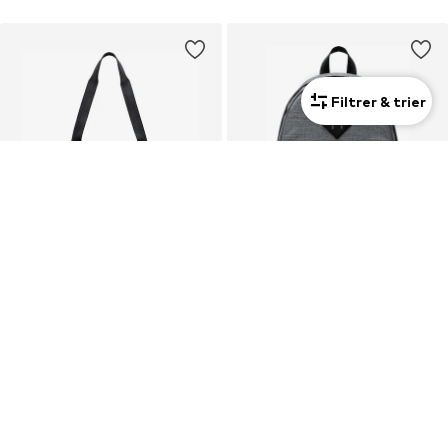
Filtrer & trier
Mixte
Mixte
OFFRE
OFFRE
HERSCHEL
HERSCHEL
Cabas 'Heritage'
Sac à dos 'Heritage'
71,92 €
76,50 €
À l'origine : 89,90 €
À l'origine : 85,00 €
Dernier prix le plus bas :
69,90 €
Dernier prix le plus bas :
55,25 €