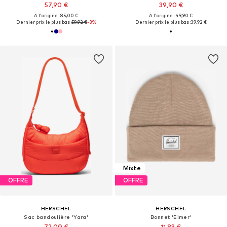
57,90 €
39,90 €
À l'origine : 85,00 €
À l'origine : 49,90 €
Dernier prix le plus bas :
59,92 €
-3%
Dernier prix le plus bas :
39,92 €
Mixte
OFFRE
OFFRE
HERSCHEL
HERSCHEL
Sac bandoulière 'Yara'
Bonnet 'Elmer'
72,00 €
11,83 €