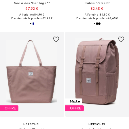
Sac à dos 'Heritage™'
Cabas 'Retreat'
67,92 €
52,43 €
À l'origine : 84,90 €
À l'origine : 84,90 €
Dernier prix le plus bas :
52,43 €
Dernier prix le plus bas :
42,45 €
Mixte
OFFRE
OFFRE
HERSCHEL
HERSCHEL
Cabas 'Classic'
Sac à dos 'Retreat'