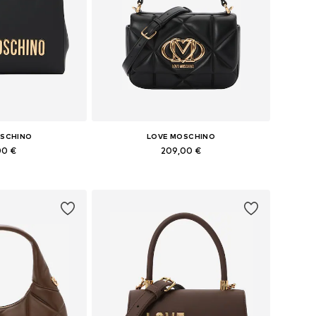
OSCHINO
LOVE MOSCHINO
00 €
209,00 €
bles: One Size
Tailles disponibles: One Size
au panier
Ajouter au panier