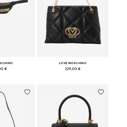
OSCHINO
LOVE MOSCHINO
00 €
229,00 €
bles: One Size
Tailles disponibles: One Size
au panier
Ajouter au panier