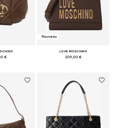
Nouveau
OSCHINO
LOVE MOSCHINO
00 €
209,00 €
bles: One Size
Tailles disponibles: One Size
au panier
Ajouter au panier