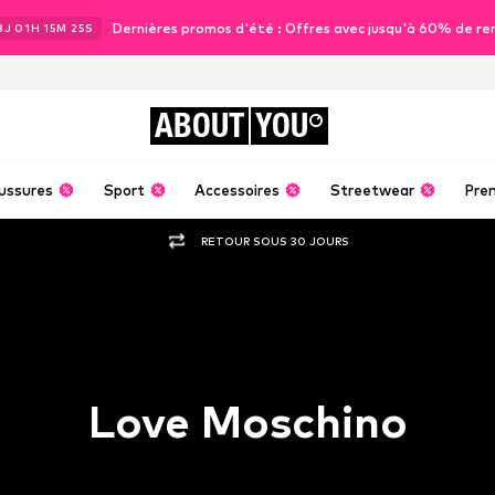
Dernières promos d'été : Offres avec jusqu'à 60% de re
3
J
01
H
15
M
24
S
ABOUT
YOU
ussures
Sport
Accessoires
Streetwear
Pre
RETOUR SOUS 30 JOURS
Love Moschino