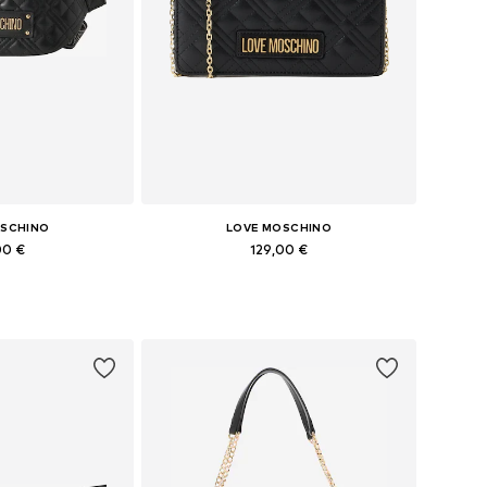
OSCHINO
LOVE MOSCHINO
00 €
129,00 €
bles: One Size
Tailles disponibles: One Size
au panier
Ajouter au panier