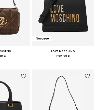
Nouveau
OSCHINO
LOVE MOSCHINO
00 €
209,00 €
bles: One Size
Tailles disponibles: One Size
au panier
Ajouter au panier