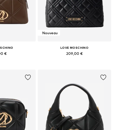
Nouveau
OSCHINO
LOVE MOSCHINO
00 €
209,00 €
bles: One Size
Tailles disponibles: One Size
au panier
Ajouter au panier