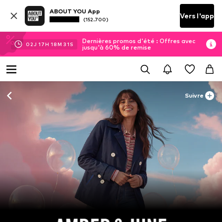
ABOUT YOU App
Vers l'app
(152.700)
Dernières promos d'été : Offres avec
02
J
17
H
18
M
30
S
jusqu'à 60% de remise
Suivre