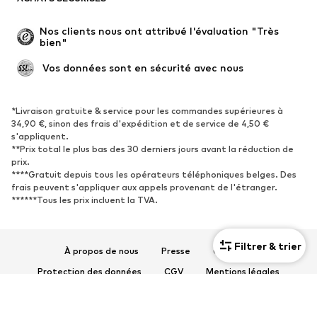
Grandes tailles
Maternité
Occasions spéciales
Exclusif
Nos clients nous ont attribué l'évaluation "Très 
bien"
Remise à neuf
 Vos données sont en sécurité avec nous
CHAUSSURES
Nouveautés
Tendance
*Livraison gratuite & service pour les commandes supérieures à
34,90 €, sinon des frais d'expédition et de service de 4,50 €
Baskets
Bottines
s'appliquent.
**Prix total le plus bas des 30 derniers jours avant la réduction de
Escarpins et talons hauts
Bottes
prix.
Sandales
Chaussures basses
****Gratuit depuis tous les opérateurs téléphoniques belges. Des
frais peuvent s'appliquer aux appels provenant de l'étranger.
Chaussures de sport
Ballerines
******Tous les prix incluent la TVA.
Mules
Chaussons
Chaussures aquatiques
Exclusif
Filtrer & trier
À propos de nous
Presse
Carrières
SPORT
Protection des données
CGV
Mentions légales
Vêtements de sport
Disciplines sportives
Accessibilité
Sécurité des produits
Chaussures de sport
Sacs à dos et sacs de sport
© 2026 ABOUT YOU SE & Co. KG