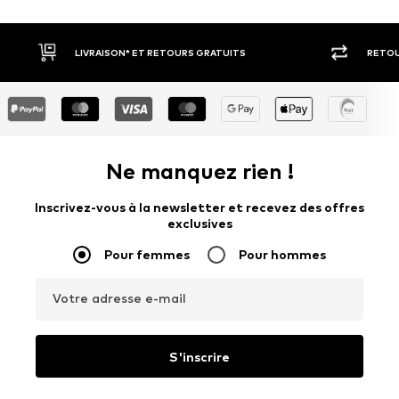
RETOUR SOUS 30 JOURS
LARGE SÉ
Ne manquez rien !
Inscrivez-vous à la newsletter et recevez des offres
exclusives
Pour femmes
Pour hommes
Votre adresse e-mail
S'inscrire