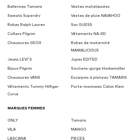
Ballerines Tamaris
Vestes matelassées
Sweats Superdry
Vestes de pluie NAVAHOO
Robes Ralph Lauren
Sac GUESS
Colliers Pilgrim
Vêtements NA-KD
Chaussures GEOX
Robes de maternité
MAMALICIOUS
Jeans LEVI'S
Jupes EDITED
Bijoux Pilgrim
Soutiens-gorge Hunkemöller
Chaussures VANS
Escarpins à plateau TAMARIS
Vêtements Tommy Hilfiger
Porte-monnaies Calvin Klein
Curve
MARQUES FEMMES
ONLY
Tamaris
VILA
MANGO
LASCANA
PIECES