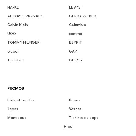
NA-KD
LEVI'S
ADIDAS ORIGINALS
GERRY WEBER
Calvin Klein
Columbia
UGG
comma
TOMMY HILFIGER
ESPRIT
Gabor
GAP
Trendyol
GUESS
PROMOS
Pulls et mailles
Robes
Jeans
Vestes
Manteaux
T-shirts et tops
Plus
Pantalons
Lingerie
Jupes
Blouses et tuniques