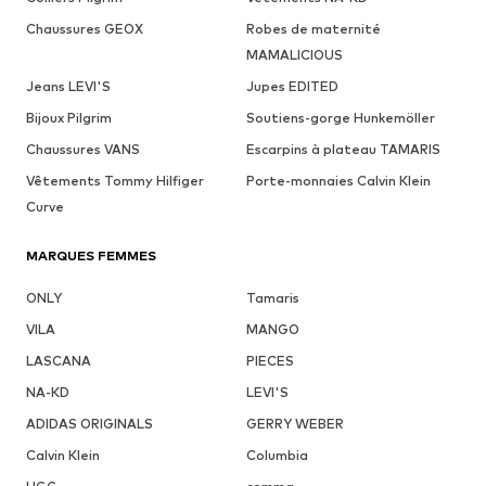
Chaussures GEOX
Robes de maternité
MAMALICIOUS
Jeans LEVI'S
Jupes EDITED
Bijoux Pilgrim
Soutiens-gorge Hunkemöller
Chaussures VANS
Escarpins à plateau TAMARIS
Vêtements Tommy Hilfiger
Porte-monnaies Calvin Klein
Curve
MARQUES FEMMES
ONLY
Tamaris
VILA
MANGO
LASCANA
PIECES
NA-KD
LEVI'S
ADIDAS ORIGINALS
GERRY WEBER
Calvin Klein
Columbia