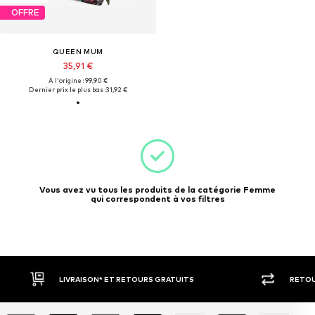
OFFRE
QUEEN MUM
35,91 €
À l'origine : 99,90 €
Dernier prix le plus bas :
31,92 €
Vous avez vu tous les produits de la catégorie Femme
qui correspondent à vos filtres
LIVRAISON* ET RETOURS GRATUITS
RETOU