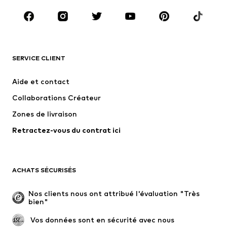
Chaussures
Sport
Accessoires
Premium
VÊTEMENTS
SERVICE CLIENT
Nouveautés
Tendance
Robes
Jeans
Aide et contact
T-shirts et tops
Pantalons
Collaborations Créateur
Vestes
Pulls et mailles
Zones de livraison
Lingerie
Blouses et tuniques
Retractez-vous du contrat ici
Manteaux
Jupes
Maillots de bain
Sweats
Blazers
Combinaisons et salopettes
ACHATS SÉCURISÉS
Grandes tailles
Maternité
Occasions spéciales
Exclusif
Nos clients nous ont attribué l'évaluation "Très 
bien"
Remise à neuf
 Vos données sont en sécurité avec nous