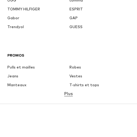
UGG
comma
TOMMY HILFIGER
ESPRIT
Gabor
GAP
Trendyol
GUESS
PROMOS
Pulls et mailles
Robes
Jeans
Vestes
Manteaux
T-shirts et tops
Plus
Pantalons
Lingerie
Jupes
Blouses et tuniques
Sweats
Blazers
Maillots de bain
Combinaisons et salopettes
Grandes tailles
Maternité