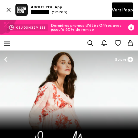
ABOUT YOU App
Vers l'app
(152.700)
Dernières promos d'été : Offres avec
03
J
03
H
32
M
55
S
jusqu'à 60% de remise
Suivre