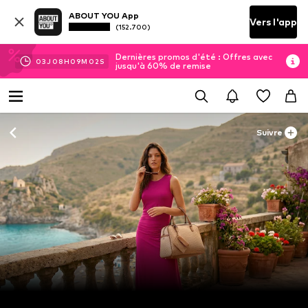
ABOUT YOU App
Vers l'app
(152.700)
Dernières promos d'été : Offres avec
03
J
08
H
09
M
01
S
jusqu'à 60% de remise
Suivre