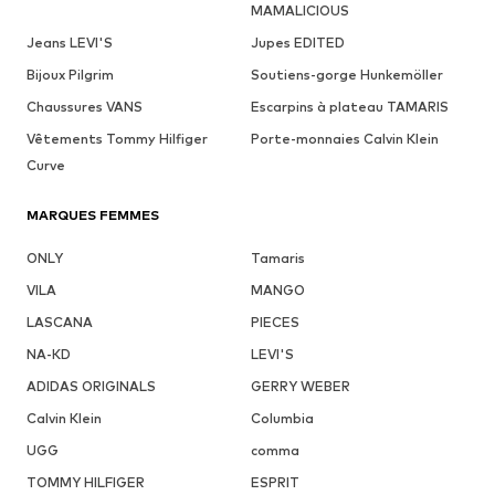
MAMALICIOUS
Jeans LEVI'S
Jupes EDITED
Bijoux Pilgrim
Soutiens-gorge Hunkemöller
Chaussures VANS
Escarpins à plateau TAMARIS
Vêtements Tommy Hilfiger
Porte-monnaies Calvin Klein
Curve
MARQUES FEMMES
ONLY
Tamaris
VILA
MANGO
LASCANA
PIECES
NA-KD
LEVI'S
ADIDAS ORIGINALS
GERRY WEBER
Calvin Klein
Columbia
UGG
comma
TOMMY HILFIGER
ESPRIT