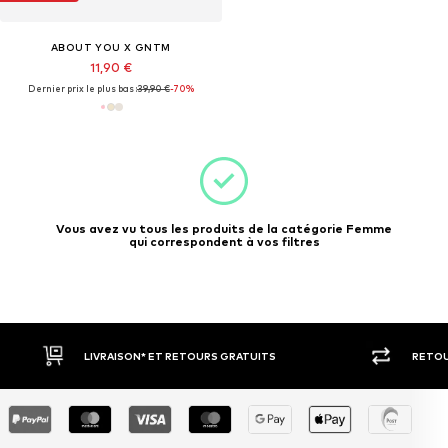
ABOUT YOU X GNTM
11,90 €
Dernier prix le plus bas :
39,90 €
-70%
Vous avez vu tous les produits de la catégorie Femme
qui correspondent à vos filtres
LIVRAISON* ET RETOURS GRATUITS
RETOU