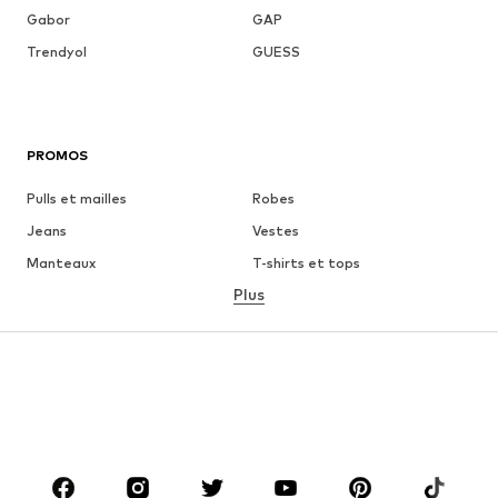
Gabor
GAP
Trendyol
GUESS
PROMOS
Pulls et mailles
Robes
Jeans
Vestes
Manteaux
T-shirts et tops
Plus
Pantalons
Lingerie
Jupes
Blouses et tuniques
Sweats
Blazers
Maillots de bain
Combinaisons et salopettes
Grandes tailles
Maternité
Chaussures
Sport
Accessoires
Premium