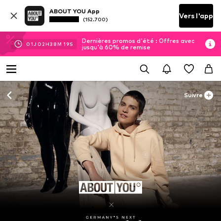
ABOUT YOU App
Vers l'app
(152.700)
Dernières promos d'été : Offres avec
01
J
02
H
38
M
19
S
jusqu'à 60% de remise
Suivre