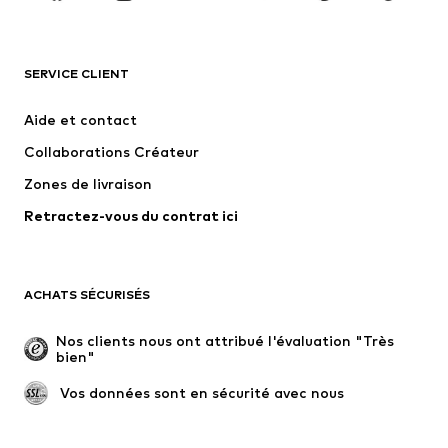
VÊTEMENTS
SERVICE CLIENT
Nouveautés
Tendance
Robes
Jeans
Aide et contact
T-shirts et tops
Pantalons
Collaborations Créateur
Vestes
Pulls et mailles
Zones de livraison
Lingerie
Blouses et tuniques
Retractez-vous du contrat ici
Manteaux
Jupes
Maillots de bain
Sweats
Blazers
Combinaisons et salopettes
ACHATS SÉCURISÉS
Grandes tailles
Maternité
Occasions spéciales
Exclusif
Nos clients nous ont attribué l'évaluation "Très 
bien"
Remise à neuf
 Vos données sont en sécurité avec nous
CHAUSSURES