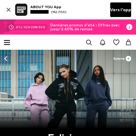
ABOUT YOU App
Vers l'app
(152.700)
Dernières promos d'été : Offres avec
01
J
10
H
25
M
48
S
jusqu'à 60% de remise
Suivre