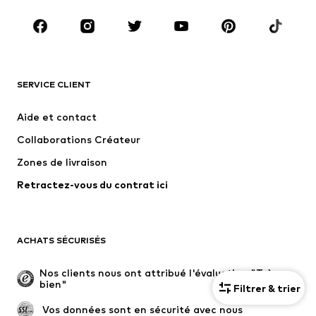
Chaussures
Sport
Accessoires
Premium
VÊTEMENTS
SERVICE CLIENT
Nouveautés
Tendance
Robes
Jeans
Aide et contact
T-shirts et tops
Pantalons
Collaborations Créateur
Vestes
Pulls et mailles
Zones de livraison
Lingerie
Blouses et tuniques
Retractez-vous du contrat ici
Manteaux
Jupes
Maillots de bain
Sweats
Blazers
Combinaisons et salopettes
ACHATS SÉCURISÉS
Grandes tailles
Maternité
Occasions spéciales
Exclusif
Nos clients nous ont attribué l'évaluation "Très 
bien"
Filtrer & trier
Remise à neuf
 Vos données sont en sécurité avec nous