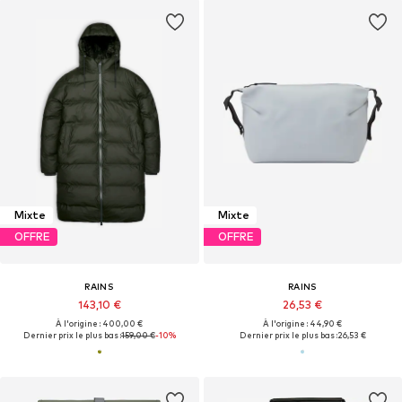
Mixte
Mixte
OFFRE
OFFRE
RAINS
RAINS
143,10 €
26,53 €
À l'origine : 400,00 €
À l'origine : 44,90 €
Dernier prix le plus bas :
159,00 €
-10%
Dernier prix le plus bas :
26,53 €