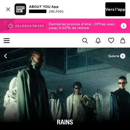
ABOUT YOU App
Vers l'app
(152.700)
Dernières promos d'été : Offres avec
03
J
03
H
07
M
21
S
jusqu'à 60% de remise
Suivre