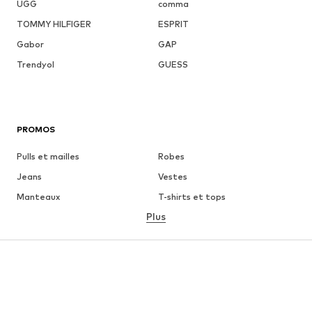
UGG
comma
TOMMY HILFIGER
ESPRIT
Gabor
GAP
Trendyol
GUESS
PROMOS
Pulls et mailles
Robes
Jeans
Vestes
Manteaux
T-shirts et tops
Plus
Pantalons
Lingerie
Jupes
Blouses et tuniques
Sweats
Blazers
Maillots de bain
Combinaisons et salopettes
Grandes tailles
Maternité