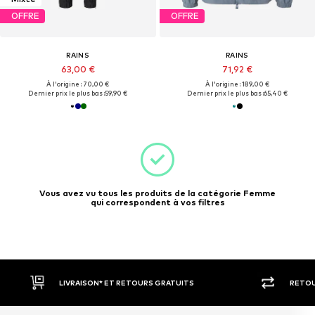
OFFRE
OFFRE
RAINS
RAINS
63,00 €
71,92 €
À l'origine : 70,00 €
À l'origine : 189,00 €
Dernier prix le plus bas :
59,90 €
Dernier prix le plus bas :
65,40 €
Vous avez vu tous les produits de la catégorie Femme
qui correspondent à vos filtres
RETOUR SOUS 30 JOURS
LARGE SÉ