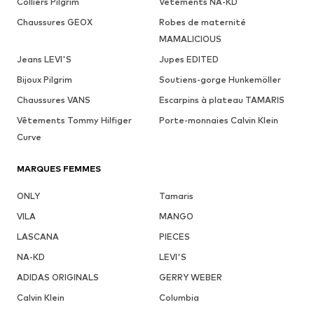
Colliers Pilgrim
Vêtements NA-KD
Chaussures GEOX
Robes de maternité
MAMALICIOUS
Jeans LEVI'S
Jupes EDITED
Bijoux Pilgrim
Soutiens-gorge Hunkemöller
Chaussures VANS
Escarpins à plateau TAMARIS
Vêtements Tommy Hilfiger
Porte-monnaies Calvin Klein
Curve
MARQUES FEMMES
ONLY
Tamaris
VILA
MANGO
LASCANA
PIECES
NA-KD
LEVI'S
ADIDAS ORIGINALS
GERRY WEBER
Calvin Klein
Columbia