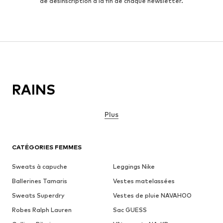
de désinscription à la fin de chaque newsletter.
RAINS
Plus
CATÉGORIES FEMMES
Sweats à capuche
Leggings Nike
Ballerines Tamaris
Vestes matelassées
Sweats Superdry
Vestes de pluie NAVAHOO
Robes Ralph Lauren
Sac GUESS