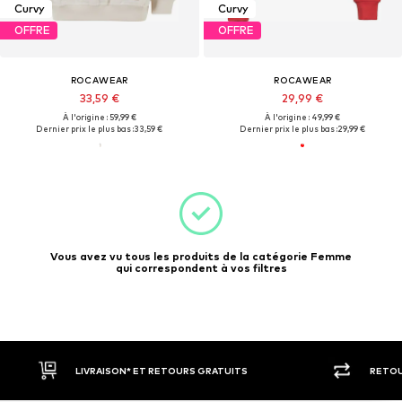
Curvy
Curvy
OFFRE
OFFRE
ROCAWEAR
ROCAWEAR
33,59 €
29,99 €
À l'origine : 59,99 €
À l'origine : 49,99 €
Dernier prix le plus bas :
33,59 €
Dernier prix le plus bas :
29,99 €
Vous avez vu tous les produits de la catégorie Femme
qui correspondent à vos filtres
LIVRAISON* ET RETOURS GRATUITS
RETOU