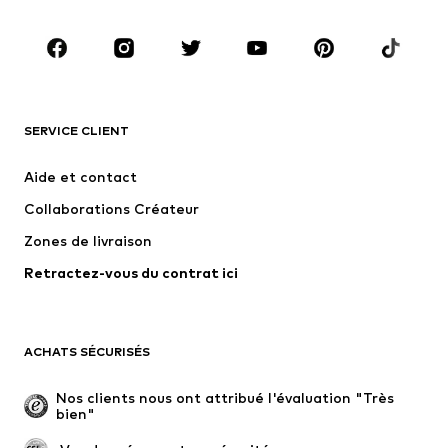
Chaussures
Sport
Accessoires
Premium
VÊTEMENTS
SERVICE CLIENT
Nouveautés
Tendance
Robes
Jeans
Aide et contact
T-shirts et tops
Pantalons
Collaborations Créateur
Vestes
Pulls et mailles
Zones de livraison
Lingerie
Blouses et tuniques
Retractez-vous du contrat ici
Manteaux
Jupes
Maillots de bain
Sweats
Blazers
Combinaisons et salopettes
ACHATS SÉCURISÉS
Grandes tailles
Maternité
Occasions spéciales
Exclusif
Nos clients nous ont attribué l'évaluation "Très 
bien"
Remise à neuf