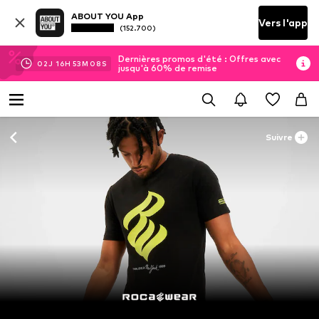
ABOUT YOU App
Vers l'app
(152.700)
Dernières promos d'été : Offres avec
02
J
16
H
53
M
07
S
jusqu'à 60% de remise
Suivre