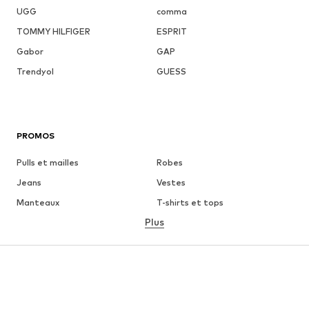
UGG
comma
TOMMY HILFIGER
ESPRIT
Gabor
GAP
Trendyol
GUESS
PROMOS
Pulls et mailles
Robes
Jeans
Vestes
Manteaux
T-shirts et tops
Plus
Pantalons
Lingerie
Jupes
Blouses et tuniques
Sweats
Blazers
Maillots de bain
Combinaisons et salopettes
Grandes tailles
Maternité