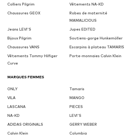
Colliers Pilgrim
Vêtements NA-KD
Chaussures GEOX
Robes de maternité
MAMALICIOUS
Jeans LEVI'S
Jupes EDITED
Bijoux Pilgrim
Soutiens-gorge Hunkemöller
Chaussures VANS
Escarpins à plateau TAMARIS
Vêtements Tommy Hilfiger
Porte-monnaies Calvin Klein
Curve
MARQUES FEMMES
ONLY
Tamaris
VILA
MANGO
LASCANA
PIECES
NA-KD
LEVI'S
ADIDAS ORIGINALS
GERRY WEBER
Calvin Klein
Columbia