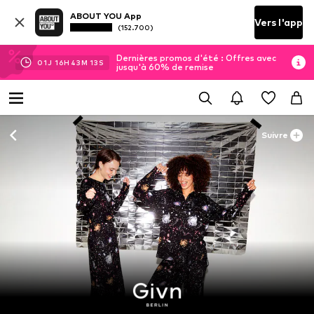
ABOUT YOU App
Vers l'app
(152.700)
Dernières promos d'été : Offres avec
01
J
16
H
43
M
12
S
jusqu'à 60% de remise
Suivre