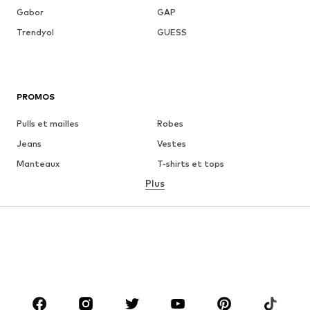
Gabor
GAP
Trendyol
GUESS
PROMOS
Pulls et mailles
Robes
Jeans
Vestes
Manteaux
T-shirts et tops
Plus
Pantalons
Lingerie
Jupes
Blouses et tuniques
Sweats
Blazers
Maillots de bain
Combinaisons et salopettes
Grandes tailles
Maternité
Chaussures
Sport
Accessoires
Premium