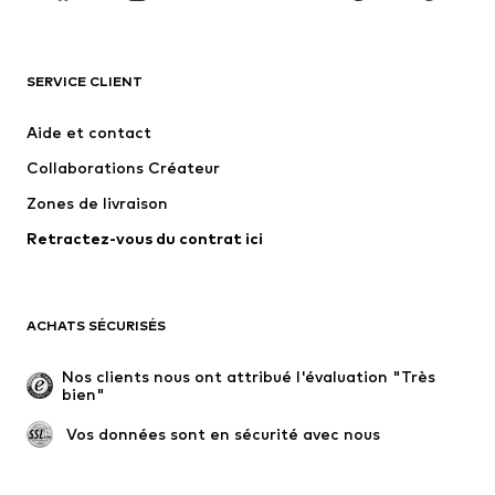
VÊTEMENTS
SERVICE CLIENT
Nouveautés
Tendance
Robes
Jeans
Aide et contact
T-shirts et tops
Pantalons
Collaborations Créateur
Vestes
Pulls et mailles
Zones de livraison
Lingerie
Blouses et tuniques
Retractez-vous du contrat ici
Manteaux
Jupes
Maillots de bain
Sweats
Blazers
Combinaisons et salopettes
ACHATS SÉCURISÉS
Grandes tailles
Maternité
Occasions spéciales
Exclusif
Nos clients nous ont attribué l'évaluation "Très 
bien"
Remise à neuf
 Vos données sont en sécurité avec nous
CHAUSSURES