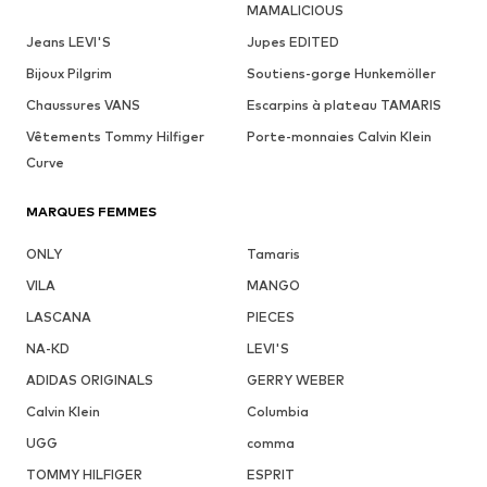
MAMALICIOUS
Jeans LEVI'S
Jupes EDITED
Bijoux Pilgrim
Soutiens-gorge Hunkemöller
Chaussures VANS
Escarpins à plateau TAMARIS
Vêtements Tommy Hilfiger
Porte-monnaies Calvin Klein
Curve
MARQUES FEMMES
ONLY
Tamaris
VILA
MANGO
LASCANA
PIECES
NA-KD
LEVI'S
ADIDAS ORIGINALS
GERRY WEBER
Calvin Klein
Columbia
UGG
comma
TOMMY HILFIGER
ESPRIT