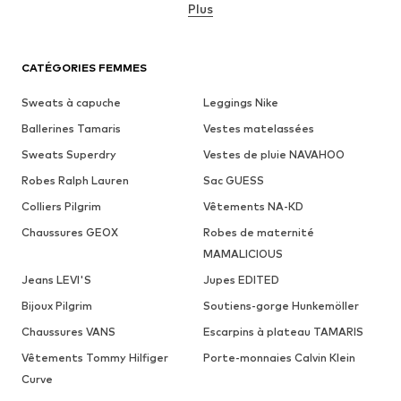
Plus
CATÉGORIES FEMMES
Sweats à capuche
Leggings Nike
Ballerines Tamaris
Vestes matelassées
Sweats Superdry
Vestes de pluie NAVAHOO
Robes Ralph Lauren
Sac GUESS
Colliers Pilgrim
Vêtements NA-KD
Chaussures GEOX
Robes de maternité
MAMALICIOUS
Jeans LEVI'S
Jupes EDITED
Bijoux Pilgrim
Soutiens-gorge Hunkemöller
Chaussures VANS
Escarpins à plateau TAMARIS
Vêtements Tommy Hilfiger
Porte-monnaies Calvin Klein
Curve