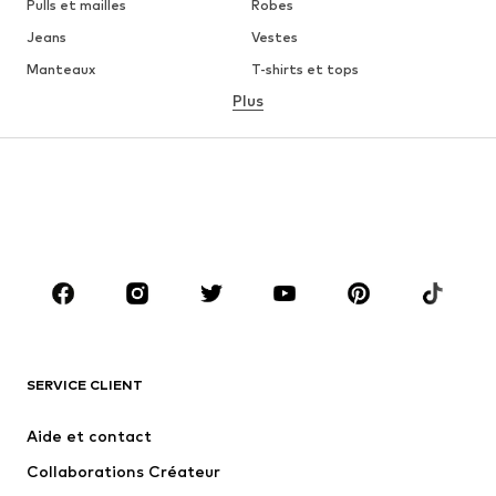
Pulls et mailles
Robes
Jeans
Vestes
Manteaux
T-shirts et tops
Plus
Pantalons
Lingerie
Jupes
Blouses et tuniques
Sweats
Blazers
Maillots de bain
Combinaisons et salopettes
Grandes tailles
Maternité
Chaussures
Sport
Accessoires
Premium
VÊTEMENTS
SERVICE CLIENT
Nouveautés
Tendance
Robes
Jeans
Aide et contact
T-shirts et tops
Pantalons
Collaborations Créateur
Vestes
Pulls et mailles