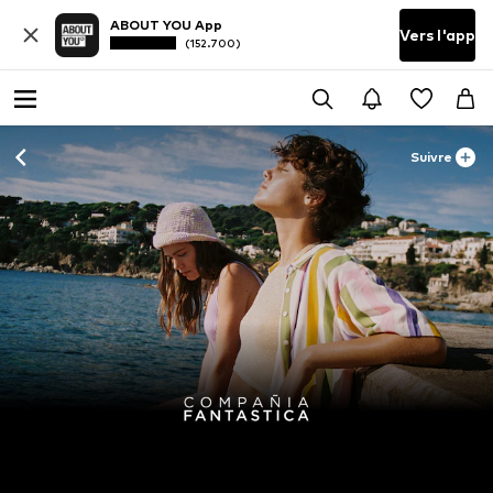
ABOUT YOU App
Vers l'app
(152.700)
Suivre