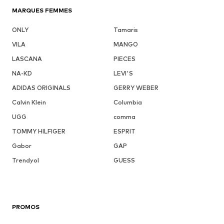
MARQUES FEMMES
ONLY
Tamaris
VILA
MANGO
LASCANA
PIECES
NA-KD
LEVI'S
ADIDAS ORIGINALS
GERRY WEBER
Calvin Klein
Columbia
UGG
comma
TOMMY HILFIGER
ESPRIT
Gabor
GAP
Trendyol
GUESS
PROMOS