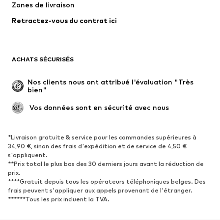
Zones de livraison
Lingerie
Blouses et tuniques
Retractez-vous du contrat ici
Manteaux
Jupes
Maillots de bain
Sweats
Blazers
Combinaisons et salopettes
ACHATS SÉCURISÉS
Grandes tailles
Maternité
Occasions spéciales
Exclusif
Nos clients nous ont attribué l'évaluation "Très 
bien"
Remise à neuf
 Vos données sont en sécurité avec nous
CHAUSSURES
Nouveautés
Tendance
*Livraison gratuite & service pour les commandes supérieures à
34,90 €, sinon des frais d'expédition et de service de 4,50 €
Baskets
Bottines
s'appliquent.
**Prix total le plus bas des 30 derniers jours avant la réduction de
Escarpins et talons hauts
Bottes
prix.
Sandales
Chaussures basses
****Gratuit depuis tous les opérateurs téléphoniques belges. Des
frais peuvent s'appliquer aux appels provenant de l'étranger.
Chaussures de sport
Ballerines
******Tous les prix incluent la TVA.
Mules
Chaussons