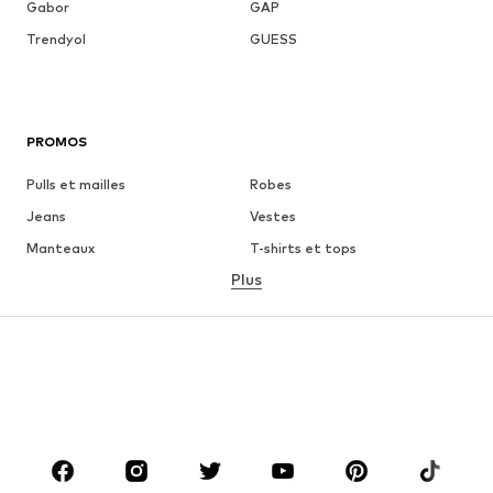
Gabor
GAP
Trendyol
GUESS
PROMOS
Pulls et mailles
Robes
Jeans
Vestes
Manteaux
T-shirts et tops
Plus
Pantalons
Lingerie
Jupes
Blouses et tuniques
Sweats
Blazers
Maillots de bain
Combinaisons et salopettes
Grandes tailles
Maternité
Chaussures
Sport
Accessoires
Premium