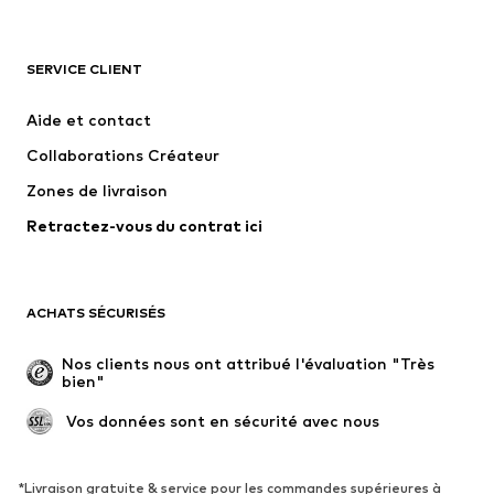
VÊTEMENTS
SERVICE CLIENT
Nouveautés
Tendance
Robes
Jeans
Aide et contact
T-shirts et tops
Pantalons
Collaborations Créateur
Vestes
Pulls et mailles
Zones de livraison
Lingerie
Blouses et tuniques
Retractez-vous du contrat ici
Manteaux
Jupes
Maillots de bain
Sweats
Blazers
Combinaisons et salopettes
ACHATS SÉCURISÉS
Grandes tailles
Maternité
Occasions spéciales
Exclusif
Nos clients nous ont attribué l'évaluation "Très 
bien"
Remise à neuf
 Vos données sont en sécurité avec nous
CHAUSSURES
Nouveautés
Tendance
*Livraison gratuite & service pour les commandes supérieures à