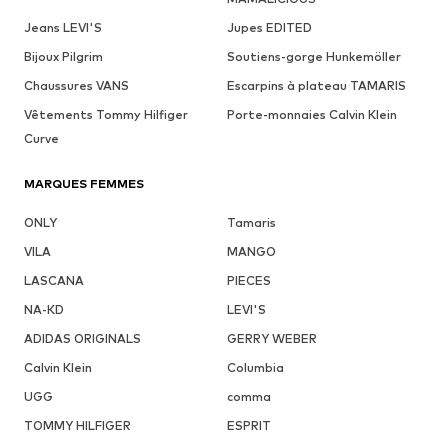
Jeans LEVI'S
Jupes EDITED
Bijoux Pilgrim
Soutiens-gorge Hunkemöller
Chaussures VANS
Escarpins à plateau TAMARIS
Vêtements Tommy Hilfiger
Porte-monnaies Calvin Klein
Curve
MARQUES FEMMES
ONLY
Tamaris
VILA
MANGO
LASCANA
PIECES
NA-KD
LEVI'S
ADIDAS ORIGINALS
GERRY WEBER
Calvin Klein
Columbia
UGG
comma
TOMMY HILFIGER
ESPRIT