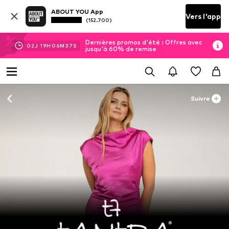
ABOUT YOU App
Vers l'app
(152.700)
Dernières promos d'été : Offres avec
02
J
19
H
06
M
36
S
jusqu'à 60% de remise
Suivre