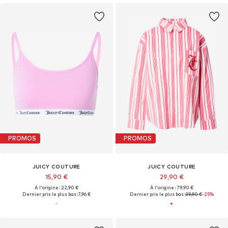
PROMOS
PROMOS
JUICY COUTURE
JUICY COUTURE
15,90 €
29,90 €
À l'origine : 22,90 €
À l'origine : 79,90 €
Dernier prix le plus bas :
7,96 €
Dernier prix le plus bas :
39,90 €
-25%