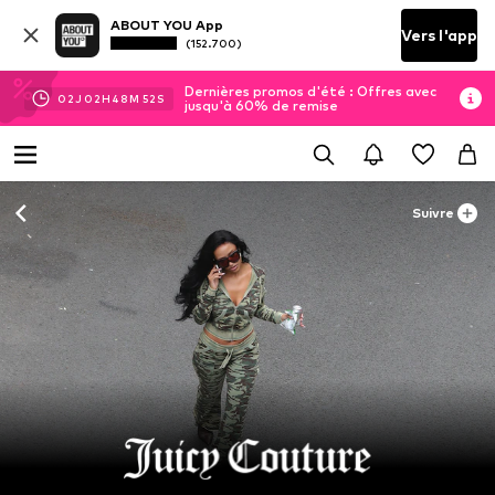
ABOUT YOU App
Vers l'app
(152.700)
Dernières promos d'été : Offres avec
02
J
02
H
48
M
50
S
jusqu'à 60% de remise
Suivre