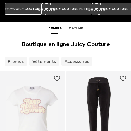
Juicy
Juicy
Couture
Couture
JUICY COUTURE
JUICY COUTURE PETITE
JUICY COUTURE 
Petite
Tall
FEMME
HOMME
Boutique en ligne Juicy Couture
Promos
Vêtements
Accessoires