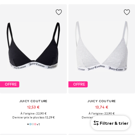
OFFRE
OFFRE
JUICY COUTURE
JUICY COUTURE
12,53 €
13,74 €
À l'origine : 22,90 €
À l'origine : 22,90 €
Dernier prix le plus bas :
12,29 €
Dernier prix le plus bas :
9,16 €
Filtrer & trier
+
1
+
1