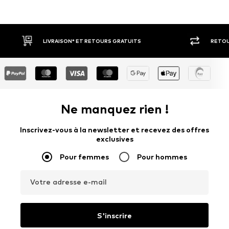
RETOUR SOUS 30 JOURS
LARGE SÉ
Ne manquez rien !
Inscrivez-vous à la newsletter et recevez des offres
exclusives
Pour femmes
Pour hommes
Votre adresse e-mail
S'inscrire