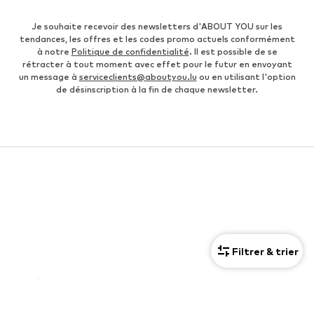
Je souhaite recevoir des newsletters d'ABOUT YOU sur les
tendances, les offres et les codes promo actuels conformément
à notre
Politique de confidentialité
. Il est possible de se
rétracter à tout moment avec effet pour le futur en envoyant
un message à
serviceclients@aboutyou.lu
ou en utilisant l'option
de désinscription à la fin de chaque newsletter.
Filtrer & trier
CATÉGORIES FEMMES
Sweats à capuche
Leggings Nike