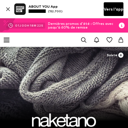
ABOUT YOU App
Vers l'app
(152.700)
Dernières promos d'été : Offres avec
01
J
00
H
18
M
20
S
jusqu'à 60% de remise
Suivre