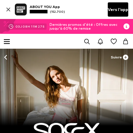
ABOUT YOU App
Vers l'app
(152.700)
Dernières promos d'été : Offres avec
03
J
08
H
11
M
25
S
jusqu'à 60% de remise
Suivre