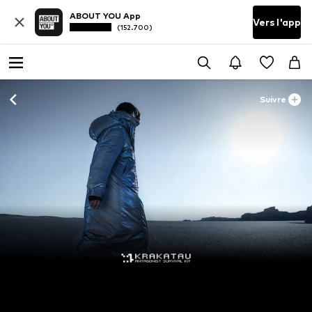
ABOUT YOU App
Vers l'app
(152.700)
Suivre