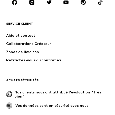
Accessoires
Premium
VÊTEMENTS
SERVICE CLIENT
Nouveautés
Tendance
Robes
Jeans
Aide et contact
T-shirts et tops
Pantalons
Collaborations Créateur
Vestes
Pulls et mailles
Zones de livraison
Lingerie
Blouses et tuniques
Retractez-vous du contrat ici
Manteaux
Jupes
Maillots de bain
Sweats
Blazers
Combinaisons et salopettes
ACHATS SÉCURISÉS
Grandes tailles
Maternité
Occasions spéciales
Exclusif
Nos clients nous ont attribué l'évaluation "Très 
bien"
Remise à neuf
 Vos données sont en sécurité avec nous
CHAUSSURES