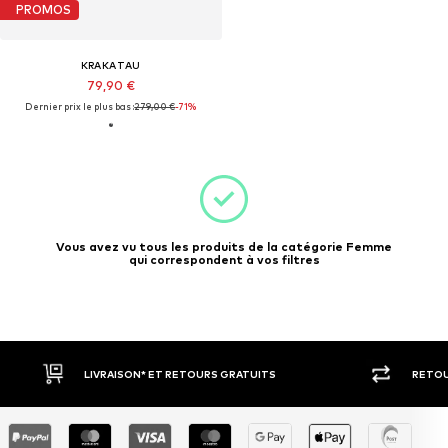
PROMOS
KRAKATAU
79,90 €
Dernier prix le plus bas :
279,00 €
-71%
Vous avez vu tous les produits de la catégorie Femme
qui correspondent à vos filtres
LIVRAISON* ET RETOURS GRATUITS
RETOU