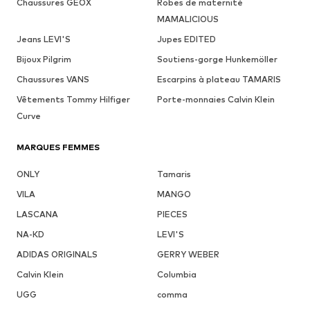
Chaussures GEOX
Robes de maternité
MAMALICIOUS
Jeans LEVI'S
Jupes EDITED
Bijoux Pilgrim
Soutiens-gorge Hunkemöller
Chaussures VANS
Escarpins à plateau TAMARIS
Vêtements Tommy Hilfiger
Porte-monnaies Calvin Klein
Curve
MARQUES FEMMES
ONLY
Tamaris
VILA
MANGO
LASCANA
PIECES
NA-KD
LEVI'S
ADIDAS ORIGINALS
GERRY WEBER
Calvin Klein
Columbia
UGG
comma