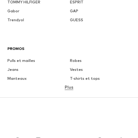
TOMMY HILFIGER
ESPRIT
Gabor
GAP
Trendyol
GUESS
PROMOS
Pulls et mailles
Robes
Jeans
Vestes
Manteaux
T-shirts et tops
Plus
Pantalons
Lingerie
Jupes
Blouses et tuniques
Sweats
Blazers
Maillots de bain
Combinaisons et salopettes
Grandes tailles
Maternité
Chaussures
Sport