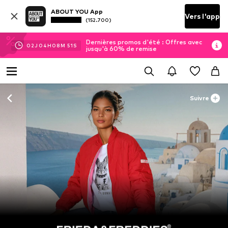
ABOUT YOU App
Vers l'app
(152.700)
Dernières promos d'été : Offres avec
02
J
04
H
08
M
51
S
jusqu'à 60% de remise
Suivre