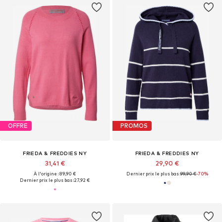
OFFRE
PROMOS
FRIEDA & FREDDIES NY
FRIEDA & FREDDIES NY
31,41 €
29,90 €
À l'origine : 89,90 €
Dernier prix le plus bas :
99,90 €
-70%
Dernier prix le plus bas :
27,92 €