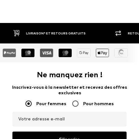
RETOUR SOUS 30 JOURS
LARGE SÉ
Ne manquez rien !
Inscrivez-vous à la newsletter et recevez des offres
exclusives
Pour femmes
Pour hommes
Votre adresse e-mail