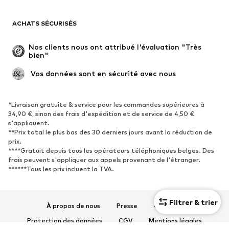
Maillots de bain
Sweats
Blazers
Combinaisons et salopettes
ACHATS SÉCURISÉS
Grandes tailles
Maternité
Occasions spéciales
Exclusif
Nos clients nous ont attribué l'évaluation "Très 
bien"
Remise à neuf
 Vos données sont en sécurité avec nous
CHAUSSURES
Nouveautés
Tendance
*Livraison gratuite & service pour les commandes supérieures à
34,90 €, sinon des frais d'expédition et de service de 4,50 €
Baskets
Bottines
s'appliquent.
**Prix total le plus bas des 30 derniers jours avant la réduction de
Escarpins et talons hauts
Bottes
prix.
Sandales
Chaussures basses
****Gratuit depuis tous les opérateurs téléphoniques belges. Des
frais peuvent s'appliquer aux appels provenant de l'étranger.
Chaussures de sport
Ballerines
******Tous les prix incluent la TVA.
Mules
Chaussons
Chaussures aquatiques
Exclusif
Filtrer & trier
À propos de nous
Presse
Carrières
SPORT
Protection des données
CGV
Mentions légales