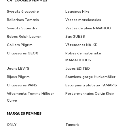
CATÉGORIES FEMMES
Sweats à capuche
Leggings Nike
Ballerines Tamaris
Vestes matelassées
Sweats Superdry
Vestes de pluie NAVAHOO
Robes Ralph Lauren
Sac GUESS
Colliers Pilgrim
Vêtements NA-KD
Chaussures GEOX
Robes de maternité
MAMALICIOUS
Jeans LEVI'S
Jupes EDITED
Bijoux Pilgrim
Soutiens-gorge Hunkemöller
Chaussures VANS
Escarpins à plateau TAMARIS
Vêtements Tommy Hilfiger
Porte-monnaies Calvin Klein
Curve
MARQUES FEMMES
ONLY
Tamaris