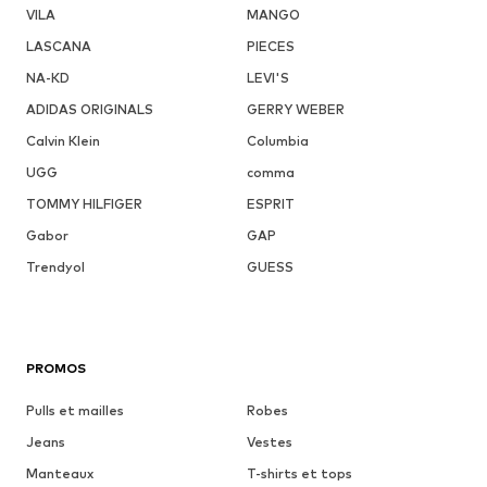
VILA
MANGO
LASCANA
PIECES
NA-KD
LEVI'S
ADIDAS ORIGINALS
GERRY WEBER
Calvin Klein
Columbia
UGG
comma
TOMMY HILFIGER
ESPRIT
Gabor
GAP
Trendyol
GUESS
PROMOS
Pulls et mailles
Robes
Jeans
Vestes
Manteaux
T-shirts et tops