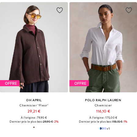
OFFRE
OFFRE
OH APRIL
POLO RALPH LAUREN
Chemisier 'Fleur'
Chemisier
29,21 €
116,10 €
À l'origine : 79,90 €
À l'origine : 175,00 €
Dernier prix le plus bas :
29,90 €
-2%
Dernier prix le plus bas :
118,15 €
-1%
+
1