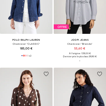
OFFRE
POLO RALPH LAUREN
JOOP! JEANS
Chemisier 'CLASSIC'
Chemisier 'Brenda'
185,00 €
55,60 €
À l'origine : 139,00 €
+
2
Dernier prix le plus bas :
39,90 €