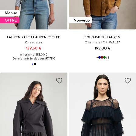
Menue
OFFRE
Nouveau
LAUREN RALPH LAUREN PETITE
POLO RALPH LAUREN
Chemisier
Chemisier '14 WALE'
139,50 €
195,00 €
À l'origine : 155,00 €
+
1
Dernier prix le plus bas :
97,75 €