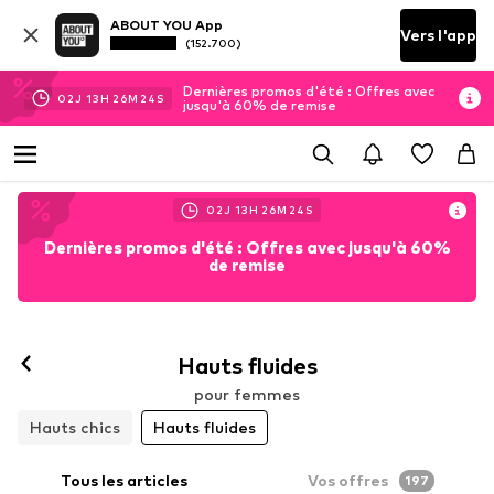
ABOUT YOU App
Vers l'app
(152.700)
Dernières promos d'été : Offres avec
02
J
13
H
26
M
21
S
jusqu'à 60% de remise
02
J
13
H
26
M
21
S
Dernières promos d'été : Offres avec jusqu'à 60%
de remise
Hauts fluides
pour femmes
Hauts chics
Hauts fluides
Tous les articles
Vos offres
197