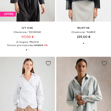
OFFRE
IVY OAK
MUNTHE
Chemisier 'EDWINA'
Chemisier 'NARIA'
117,00 €
239,00 €
À l'origine : 195,00 €
Dernier prix le plus bas :
121,50 €
-3%