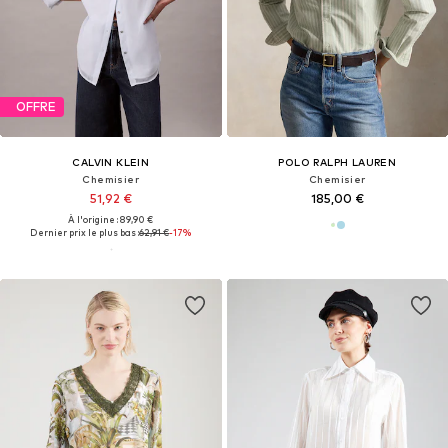
OFFRE
CALVIN KLEIN
POLO RALPH LAUREN
Chemisier
Chemisier
51,92 €
185,00 €
À l'origine : 89,90 €
Dernier prix le plus bas :
62,91 €
-17%