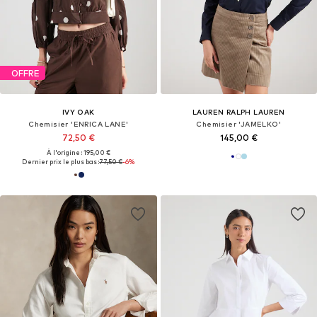
OFFRE
IVY OAK
LAUREN RALPH LAUREN
Chemisier 'ENRICA LANE'
Chemisier 'JAMELKO'
72,50 €
145,00 €
À l'origine : 195,00 €
Dernier prix le plus bas :
77,50 €
-6%