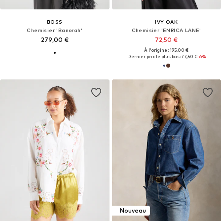
BOSS
IVY OAK
Chemisier 'Banorah'
Chemisier 'ENRICA LANE'
279,00 €
72,50 €
À l'origine : 195,00 €
Dernier prix le plus bas :
77,50 €
-6%
Nouveau