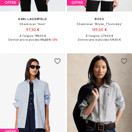
OFFRE
OFFRE
KARL LAGERFELD
BOSS
Chemisier 'Ikon'
Chemisier 'Bryon_Thursday'
97,30 €
139,50 €
À l'origine : 199,00 €
À l'origine : 279,00 €
Dernier prix le plus bas :
111,20 €
-12%
Dernier prix le plus bas :
139,50 €
OFFRE