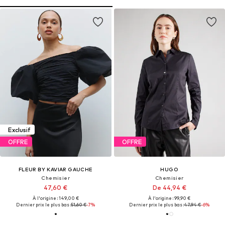
Exclusif
OFFRE
OFFRE
FLEUR BY KAVIAR GAUCHE
HUGO
Chemisier
Chemisier
47,60 €
De 44,94 €
À l'origine : 149,00 €
À l'origine : 99,90 €
Dernier prix le plus bas :
51,60 €
-7%
Dernier prix le plus bas :
47,94 €
-6%