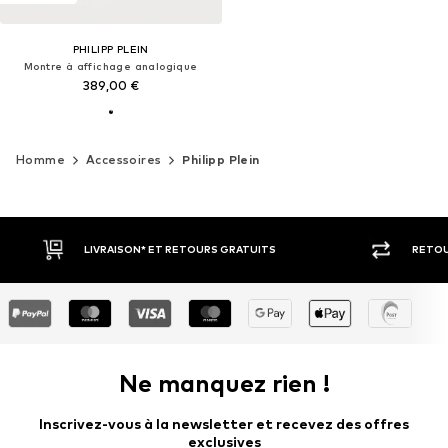
PHILIPP PLEIN
Montre à affichage analogique
389,00 €
Homme
Accessoires
Philipp Plein
VRAISON* ET RETOURS GRATUITS
RETOUR SOUS 30 JOURS
Ne manquez rien !
Inscrivez-vous à la newsletter et recevez des offres
exclusives