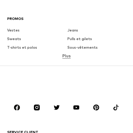
PROMOS
Vestes
Jeans
Sweats
Pulls et gilets
T-shirts et polos
Sous-vêtements
Plus
Pantalons
Chemises
Manteaux
Costumes et vestes de
costumes
Maillots de bain
Grandes tailles
Chaussures
Sport
Accessoires
Premium
VÊTEMENTS
Nouveautés
Tendance
T-shirts et polos
Jeans
SERVICE CLIENT