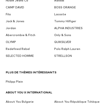
Nudie Jeans Co
Adidas
CAMP DAVID
BOSS ORANGE
Fila
Lacoste
Jack & Jones
Tommy Hilfiger
Jordan
ALPHA INDUSTRIES
Abercrombie & Fitch
Only & Sons
OLYMP
QUIKSILVER
Redefined Rebel
Polo Ralph Lauren
SELECTED HOMME
STRELLSON
PLUS DE THÈMES INTÉRESSANTS
Philipp Plein
ABOUT YOU X INTERNATIONAL
About You Bulgarie
About You République Tchèque