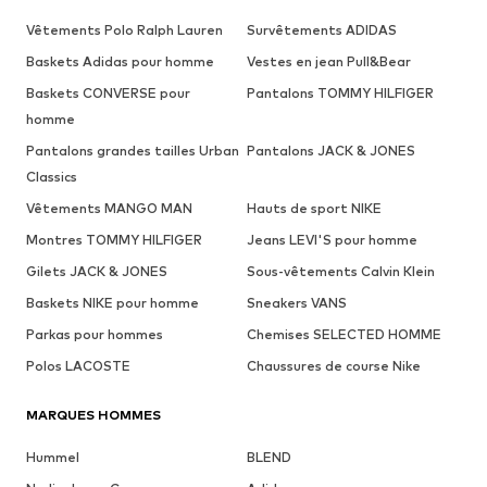
Vêtements Polo Ralph Lauren
Survêtements ADIDAS
Baskets Adidas pour homme
Vestes en jean Pull&Bear
Baskets CONVERSE pour
Pantalons TOMMY HILFIGER
homme
Pantalons grandes tailles Urban
Pantalons JACK & JONES
Classics
Vêtements MANGO MAN
Hauts de sport NIKE
Montres TOMMY HILFIGER
Jeans LEVI'S pour homme
Gilets JACK & JONES
Sous-vêtements Calvin Klein
Baskets NIKE pour homme
Sneakers VANS
Parkas pour hommes
Chemises SELECTED HOMME
Polos LACOSTE
Chaussures de course Nike
MARQUES HOMMES
Hummel
BLEND