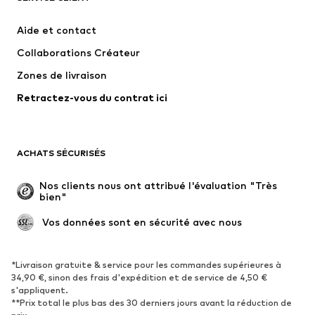
Vestes
Sweats
Aide et contact
Pantalons
Chemises
Collaborations Créateur
Sous-vêtements
Pulls et gilets
Zones de livraison
Costumes et vestes classiques
Manteaux
Retractez-vous du contrat ici
Maillots de bain
Grandes tailles
Occasions spéciales
Exclusif
Remise à neuf
ACHATS SÉCURISÉS
CHAUSSURES
Nos clients nous ont attribué l'évaluation "Très 
bien"
Nouveautés
Tendance
Boots et bottes
Baskets
 Vos données sont en sécurité avec nous
Chaussures basses
Chaussures de sport
Chaussures ouvertes
Exclusif
*Livraison gratuite & service pour les commandes supérieures à
34,90 €, sinon des frais d'expédition et de service de 4,50 €
s'appliquent.
SPORT
**Prix total le plus bas des 30 derniers jours avant la réduction de