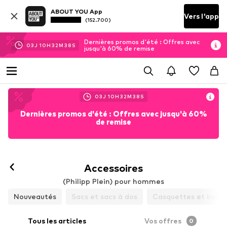
ABOUT YOU App
Vers l'app
(152.700)
Dernières promos d'été : Offres avec
03
J
10
H
32
M
38
S
jusqu'à 60% de remise
03
J
10
H
32
M
38
S
Dernières promos d'été : Offres avec jusqu'à 60%
de remise
Accessoires
(Philipp Plein) pour hommes
Nouveautés
Sacs et sacs à dos
Casquettes et bonn
Tous les articles
Vos offres
0