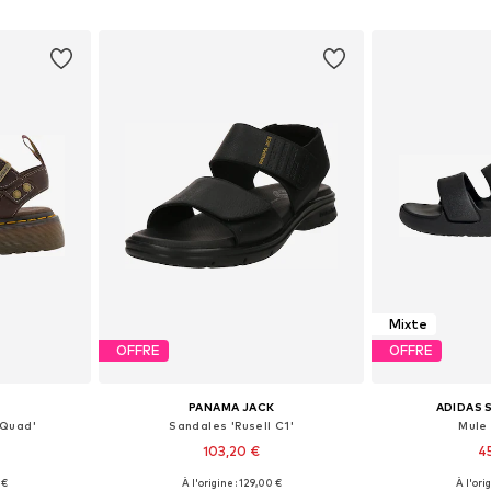
nier
Ajouter au panier
Ajoute
Mixte
OFFRE
OFFRE
S
PANAMA JACK
ADIDAS
 Quad'
Sandales 'Rusell C1'
Mule
103,20 €
4
 €
À l'origine : 129,00 €
À l'ori
 tailles
Tailles disponibles: 40, 41, 42, 43, 44, 45
Disponible en