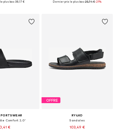
le plus bas :
38,17 €
Dernier prix le plus bas :
25,74 €
-21%
r au panier
Ajouter au panier
OFFRE
 SPORTSWEAR
RYŁKO
tte Comfort 2.0'
Sandales
0,41 €
103,49 €