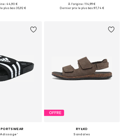
+
1
gine : 44,90 €
À l'origine : 114,99 €
 plusieurs tailles
Tailles disponibles: 40, 41, 43, 44, 45
le plus bas :
35,92 €
Dernier prix le plus bas :
97,74 €
r au panier
Ajouter au panier
OFFRE
 SPORTSWEAR
RYŁKO
'Adissage'
Sandales