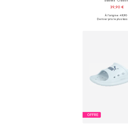
Sabots 'Classi
39,90 €
+
11
À l'origine : 49,90
Disponible en plusieurs
Dernier prix le plus bas :
Ajouter au pa
OFFRE