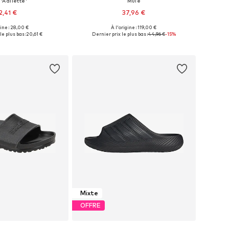
'Adilette'
Mule
2,41 €
37,96 €
gine : 28,00 €
À l'origine : 119,00 €
 plusieurs tailles
Tailles disponibles: 38, 39, 40, 41, 42, 43
le plus bas :
20,61 €
Dernier prix le plus bas :
44,96 €
-15%
r au panier
Ajouter au panier
Mixte
OFFRE