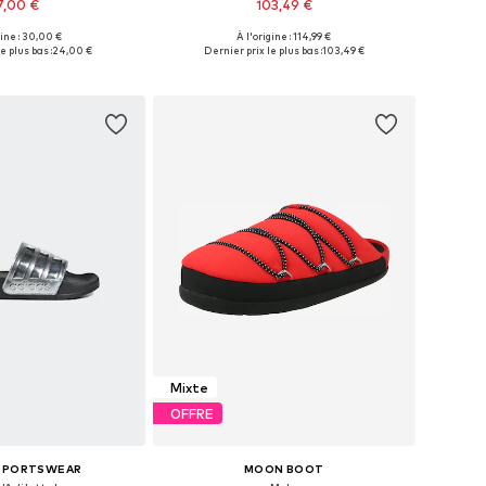
7,00 €
103,49 €
gine : 30,00 €
À l'origine : 114,99 €
 plusieurs tailles
Tailles disponibles: 40, 41, 42, 43, 44, 45
e plus bas :
24,00 €
Dernier prix le plus bas :
103,49 €
r au panier
Ajouter au panier
Mixte
OFFRE
 SPORTSWEAR
MOON BOOT