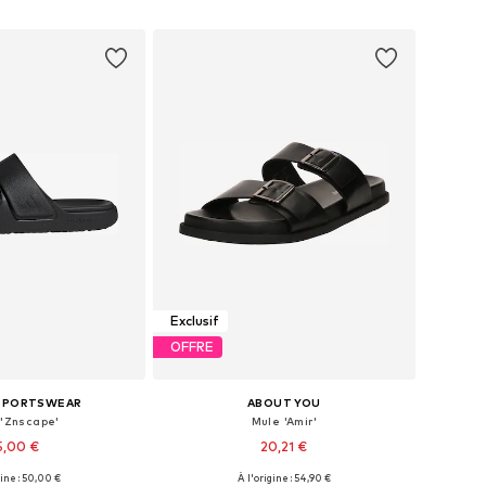
r au panier
Ajouter au panier
Exclusif
OFFRE
 SPORTSWEAR
ABOUT YOU
 'Znscape'
Mule 'Amir'
5,00 €
20,21 €
gine : 50,00 €
À l'origine : 54,90 €
 plusieurs tailles
Tailles disponibles: 42, 44