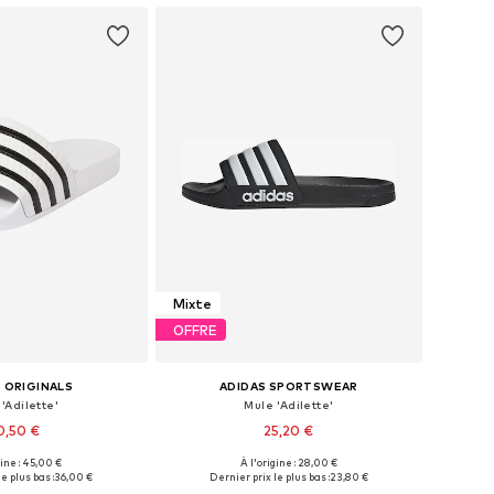
Mixte
OFFRE
 ORIGINALS
ADIDAS SPORTSWEAR
'Adilette'
Mule 'Adilette'
0,50 €
25,20 €
+
6
gine : 45,00 €
À l'origine : 28,00 €
 plusieurs tailles
Disponible en plusieurs tailles
e plus bas :
36,00 €
Dernier prix le plus bas :
23,80 €