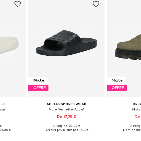
Mixte
Mixte
OFFRE
OFFRE
ALS
ADIDAS SPORTSWEAR
DR.
oon'
Mule 'Adilette Aqua'
Mule
De 17,25 €
De 
+
29
 €
À l'origine : 23,00 €
À l'orig
 tailles
Disponible en plusieurs tailles
Disponible en
33,00 €
Dernier prix le plus bas :
17,25 €
Dernier prix 
nier
Ajouter au panier
Ajoute