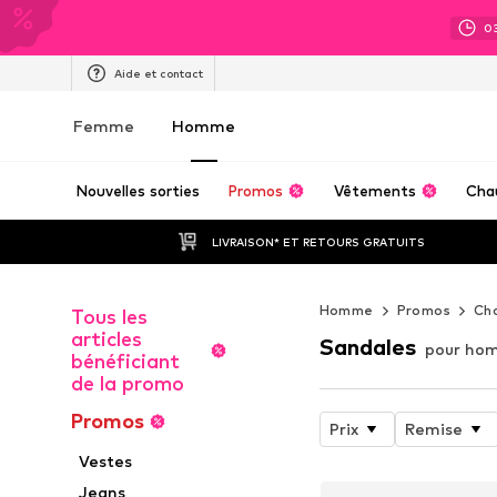
0
Aide et contact
Femme
Homme
Nouvelles sorties
Promos
Vêtements
Cha
LIVRAISON* ET RETOURS GRATUITS
Homme
Promos
Ch
Tous les
articles
Sandales
pour ho
bénéficiant
de la promo
Promos
Prix
Remise
Vestes
Jeans