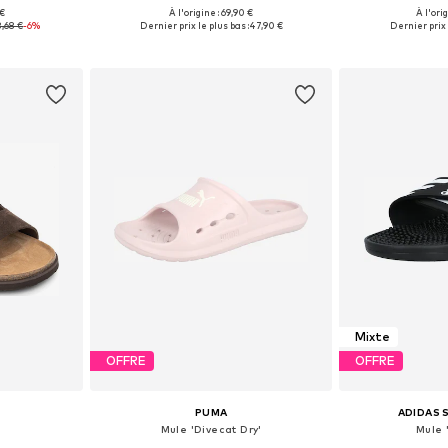
 €
À l'origine : 69,90 €
À l'ori
 tailles
Disponible en plusieurs tailles
Disponible en
8,68 €
-6%
Dernier prix le plus bas :
47,90 €
Dernier prix 
nier
Ajouter au panier
Ajoute
Mixte
OFFRE
OFFRE
PUMA
ADIDAS
Mule 'Divecat Dry'
Mule 