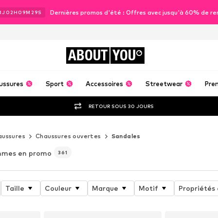
Dernières promos d'été : Offres avec jusqu'à 60% de re
3
J
02
H
09
M
27
S
ABOUT
YOU
ussures
Sport
Accessoires
Streetwear
Pre
RETOUR SOUS 30 JOURS
aussures
Chaussures ouvertes
Sandales
mmes en promo
361
Taille
Couleur
Marque
Motif
Propriétés 