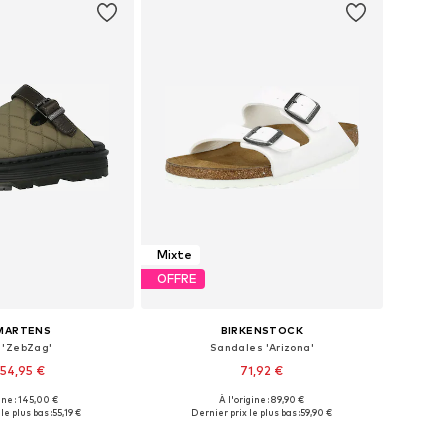
Mixte
OFFRE
 MARTENS
BIRKENSTOCK
 'ZebZag'
Sandales 'Arizona'
54,95 €
71,92 €
+
29
ine : 145,00 €
À l'origine : 89,90 €
 plusieurs tailles
Tailles disponibles: 35 SLIM
le plus bas :
55,19 €
Dernier prix le plus bas :
59,90 €
r au panier
Ajouter au panier