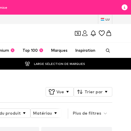
mise
LU
mium
Top 100
Marques
Inspiration
LARGE SÉLECTION DE MARQUES
Vue
Trier par
du produit
Matériau
Chaussures ajustables
Plus de filtres
Hau