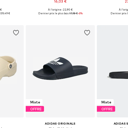
16,03 €
2
 €
À l'origine : 22,90 €
À l'ori
42, 43, 44, 45
Disponible en plusieurs tailles
Disponible en
139,49 €
Dernier prix le plus bas :
17,18 €
-6%
Dernier prix l
nier
Ajouter au panier
Ajoute
Mixte
Mixte
OFFRE
OFFRE
ADIDAS ORIGINALS
ADIDAS