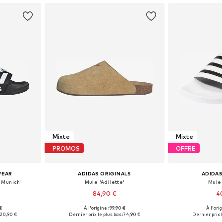
Mixte
Mixte
PROMOS
OFFRE
WEAR
ADIDAS ORIGINALS
ADIDAS
 Munich'
Mule 'Adilette'
Mule 
84,90 €
4
 €
À l'origine : 99,90 €
À l'ori
 tailles
Disponible en plusieurs tailles
Disponible en
20,90 €
Dernier prix le plus bas :
74,90 €
Dernier prix l