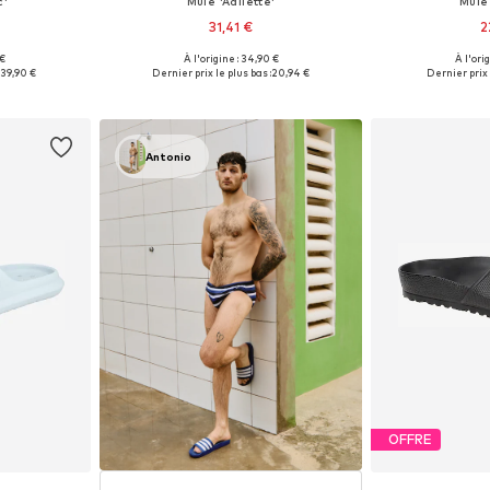
c'
Mule 'Adilette'
Mule 
31,41 €
2
+
3
 €
À l'origine : 34,90 €
À l'ori
 tailles
Disponible en plusieurs tailles
Disponible en
39,90 €
Dernier prix le plus bas :
20,94 €
Dernier prix 
nier
Ajouter au panier
Ajoute
Antonio
OFFRE