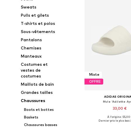
Sweats
Pulls et gilets
T-shirts et polos
Sous-vêtements
Pantalons
Chemises
Manteaux
Costumes et
vestes de
Mixte
costumes
OFFRE
Maillots de bain
Grandes tailles
ADIDAS ORIGIN
Chaussures
Mule 'Adilette Ay
33,00 €
Boots et bottes
Baskets
À l'origine : 55,00
Disponible en plusieurs
Dernier prix le plus bas :
Chaussures basses
Ajouter au pa