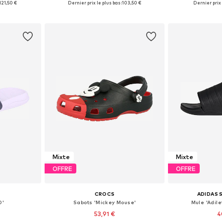
121,50 €
Dernier prix le plus bas :
103,50 €
Dernier prix 
nier
Ajouter au panier
Ajoute
Mixte
Mixte
OFFRE
OFFRE
CROCS
ADIDAS
0'
Sabots 'Mickey Mouse'
Mule 'Adile
53,91 €
4