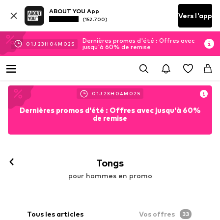
ABOUT YOU App
Vers l'app
(152.700)
Dernières promos d'été : Offres avec
01
J
23
H
04
M
00
S
jusqu'à 60% de remise
01
J
23
H
04
M
00
S
Dernières promos d'été : Offres avec jusqu'à 60%
de remise
Tongs
pour hommes en promo
Tous les articles
Vos offres
33