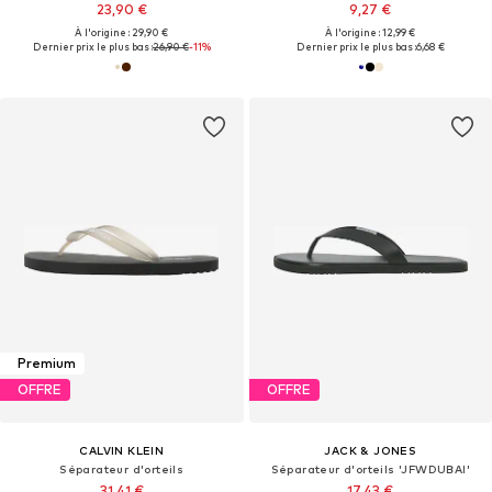
23,90 €
9,27 €
À l'origine : 29,90 €
À l'origine : 12,99 €
Dernier prix le plus bas :
26,90 €
-11%
Dernier prix le plus bas :
6,68 €
Premium
OFFRE
OFFRE
CALVIN KLEIN
JACK & JONES
Séparateur d'orteils
Séparateur d'orteils 'JFWDUBAI'
31,41 €
17,43 €