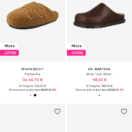
Mixte
Mixte
OFFRE
OFFRE
MOON BOOT
DR. MARTENS
Pantoufle
Mule 'San Mule'
De 46,70 €
118,30 €
À l'origine : 125,00 €
À l'origine : 169,00 €
Dernier prix le plus bas :
50,94 €
-8%
Dernier prix le plus bas :
121,50 €
-2%