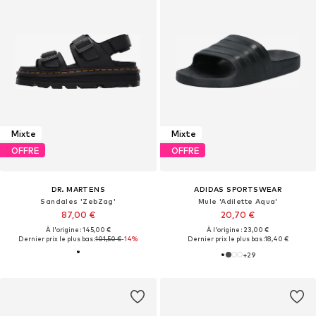
Mixte
Mixte
OFFRE
OFFRE
DR. MARTENS
ADIDAS SPORTSWEAR
Sandales 'ZebZag'
Mule 'Adilette Aqua'
87,00 €
20,70 €
À l'origine : 145,00 €
À l'origine : 23,00 €
Dernier prix le plus bas :
101,50 €
-14%
Dernier prix le plus bas :
18,40 €
+
29