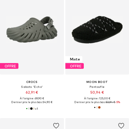
Mixte
OFFRE
OFFRE
CROCS
MOON BOOT
Sabots 'Echo'
Pantoufle
62,91 €
50,94 €
À l'origine : 69,90 €
À l'origine : 125,00 €
Dernier prix le plus bas :
54,90 €
Dernier prix le plus bas :
53,94 €
-5%
+
1