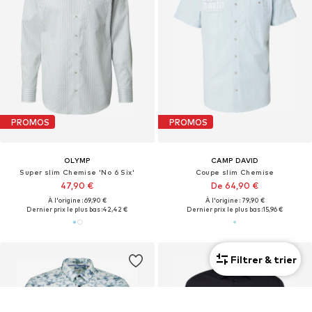
PROMOS
PROMOS
OLYMP
CAMP DAVID
Super slim Chemise 'No 6 Six'
Coupe slim Chemise
47,90 €
De 64,90 €
À l'origine : 69,90 €
À l'origine : 79,90 €
Dernier prix le plus bas :
42,42 €
Dernier prix le plus bas :
15,96 €
Filtrer & trier