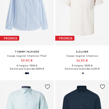
PROMOS
PROMOS
TOMMY HILFIGER
S.OLIVER
Coupe regular Chemise 'Flex'
Coupe regular Chemise
59,90 €
34,90 €
À l'origine : 79,90 €
À l'origine : 39,90 €
Dernier prix le plus bas :
59,90 €
Dernier prix le plus bas :
23,90 €