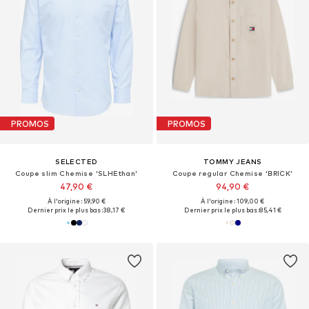
PROMOS
PROMOS
SELECTED
TOMMY JEANS
Coupe slim Chemise 'SLHEthan'
Coupe regular Chemise 'BRICK'
47,90 €
94,90 €
À l'origine : 59,90 €
À l'origine : 109,00 €
Dernier prix le plus bas :
38,17 €
Dernier prix le plus bas :
85,41 €