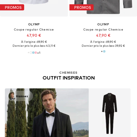
PROMOS
PROMOS
OLYMP
OLYMP
Coupe regular Chemise
Coupe regular Chemise
47,90 €
47,90 €
À l'origine : 69,90 €
À l'origine : 69,90 €
Dernier prix le plus bas :
43,11 €
Dernier prix le plus bas :
39,92 €
+
1
CHEMISES
OUTFIT INSPIRATION
Hannes