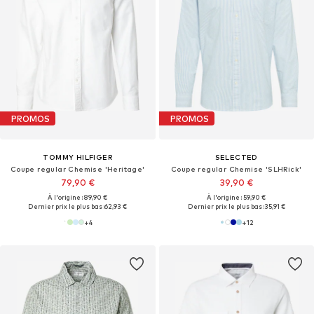
PROMOS
PROMOS
TOMMY HILFIGER
SELECTED
Coupe regular Chemise 'Heritage'
Coupe regular Chemise 'SLHRick'
79,90 €
39,90 €
À l'origine : 89,90 €
À l'origine : 59,90 €
Dernier prix le plus bas :
62,93 €
Dernier prix le plus bas :
35,91 €
+
4
+
12