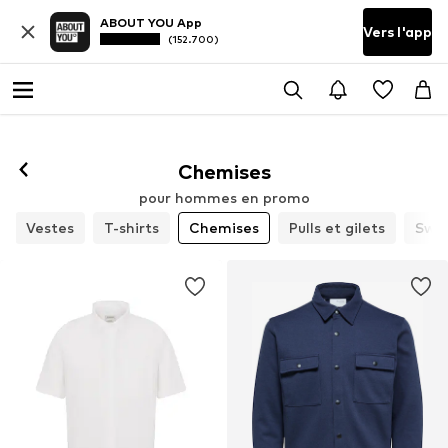
ABOUT YOU App
Vers l'app
(152.700)
Chemises
pour hommes en promo
Vestes
T-shirts
Chemises
Pulls et gilets
Swe