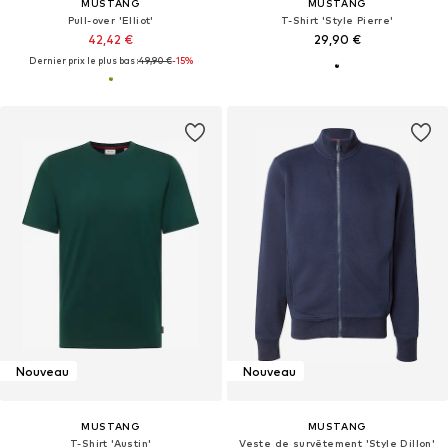
MUSTANG
MUSTANG
Pull-over 'Elliot'
T-Shirt 'Style Pierre'
42,42 €
29,90 €
Dernier prix le plus bas :
49,90 €
-15%
Nouveau
Nouveau
MUSTANG
MUSTANG
T-Shirt 'Austin'
Veste de survêtement 'Style Dillon'