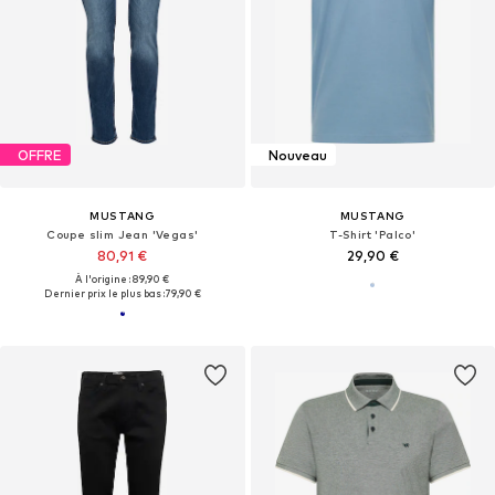
OFFRE
Nouveau
MUSTANG
MUSTANG
Coupe slim Jean 'Vegas'
T-Shirt 'Palco'
80,91 €
29,90 €
À l'origine : 89,90 €
Dernier prix le plus bas :
79,90 €