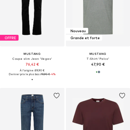
Nouveau
OFFRE
Grande et forte
MUSTANG
MUSTANG
Coupe slim Jean 'Vegas'
T-Shirt 'Palco'
76,42 €
47,90 €
À l'origine : 89,90 €
Dernier prix le plus bas :
79,90 €
-4%