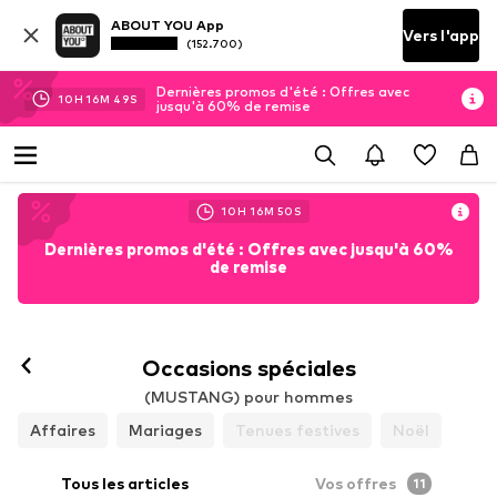
ABOUT YOU App
Vers l'app
(152.700)
Dernières promos d'été : Offres avec
10
H
16
M
47
S
jusqu'à 60% de remise
10
H
16
M
47
S
Dernières promos d'été : Offres avec jusqu'à 60%
de remise
Occasions spéciales
(MUSTANG) pour hommes
Affaires
Mariages
Tenues festives
Noël
Tous les articles
Vos offres
11