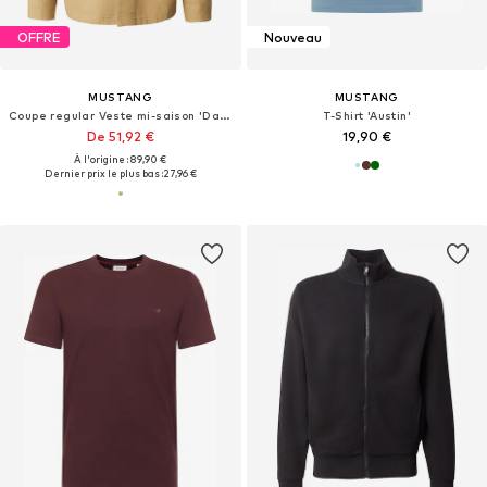
OFFRE
Nouveau
MUSTANG
MUSTANG
Coupe regular Veste mi-saison 'Dayton Heritage'
T-Shirt 'Austin'
De 51,92 €
19,90 €
À l'origine : 89,90 €
Dernier prix le plus bas :
27,96 €