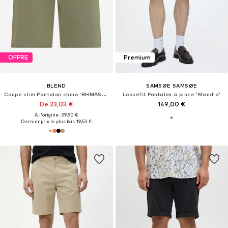
OFFRE
Premium
BLEND
SAMSØE SAMSØE
Coupe slim Pantalon chino 'BHMASON'
Loosefit Pantalon à pince 'Mandla'
De 23,03 €
149,00 €
À l'origine : 39,90 €
Dernier prix le plus bas :
19,53 €