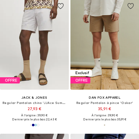
Exclusif
OFFRE
OFFRE
JACK & JONES
DAN FOX APPAREL
Regular Pantalon chino 'JJAce Summer'
Regular Pantalon à pince 'Oskar'
27,93 €
35,91 €
À l'origine : 39,90 €
À l'origine : 39,90 €
Dernier prix le plus bas :
22,43 €
Dernier prix le plus bas :
35,91 €