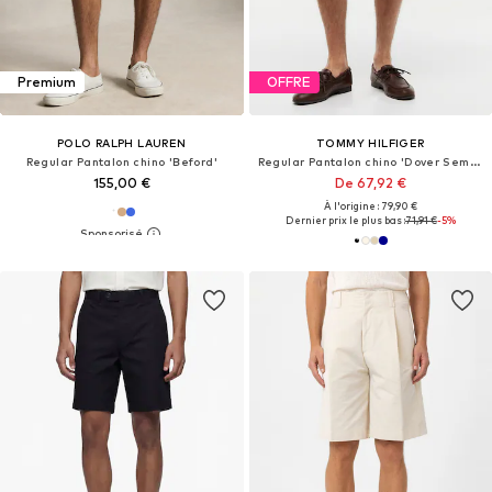
Premium
OFFRE
POLO RALPH LAUREN
TOMMY HILFIGER
Regular Pantalon chino 'Beford'
Regular Pantalon chino 'Dover Semi-elasticated 8" Inseam Chino'
155,00 €
De 67,92 €
À l'origine : 79,90 €
Dernier prix le plus bas :
71,91 €
-5%