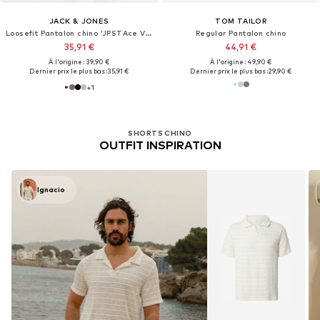
JACK & JONES
TOM TAILOR
Loosefit Pantalon chino 'JPSTAce Vance'
Regular Pantalon chino
35,91 €
44,91 €
À l'origine : 39,90 €
À l'origine : 49,90 €
Dernier prix le plus bas :
35,91 €
Dernier prix le plus bas :
29,90 €
+
1
SHORTS CHINO
OUTFIT INSPIRATION
Ignacio