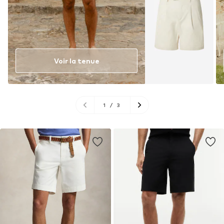
Voir la tenue
1
/
3