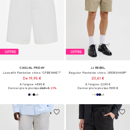
OFFRE
OFFRE
CASUAL FRIDAY
JJ REBEL
Loosefit Pantalon chino 'CFBENNET'
Regular Pantalon chino 'JREBSHARP'
De 19,95 €
20,61 €
À l'origine : 49,90 €
À l'origine : 22,90 €
Dernier prix le plus bas :
25,94 €
-23%
Dernier prix le plus bas :
19,90 €
+
1
+
1