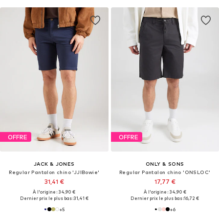
OFFRE
OFFRE
JACK & JONES
ONLY & SONS
Regular Pantalon chino 'JJIBowie'
Regular Pantalon chino 'ONSLOC'
31,41 €
17,77 €
À l'origine : 34,90 €
À l'origine : 34,90 €
Dernier prix le plus bas :
31,41 €
Dernier prix le plus bas :
16,72 €
+
5
+
6