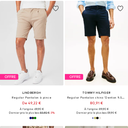
OFFRE
OFFRE
LINDBERGH
TOMMY HILFIGER
Regular Pantalon à pince
Regular Pantalon chino 'Denton 9.5" Inseam Chino'
De 49,22 €
80,91 €
À l'origine : 69,90 €
À l'origine : 89,90 €
Dernier prix le plus bas :
50,92 €
-3%
Dernier prix le plus bas :
59,90 €