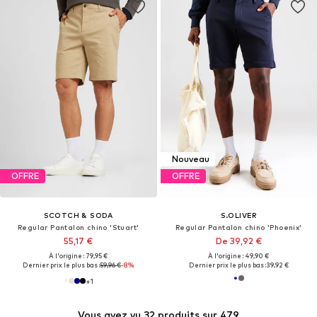
Nouveau
OFFRE
OFFRE
SCOTCH & SODA
S.OLIVER
Regular Pantalon chino 'Stuart'
Regular Pantalon chino 'Phoenix'
55,17 €
De 39,92 €
À l'origine : 79,95 €
À l'origine : 49,90 €
Dernier prix le plus bas :
59,96 €
-8%
Dernier prix le plus bas :
39,92 €
+
1
Vous avez vu 32 produits sur 479