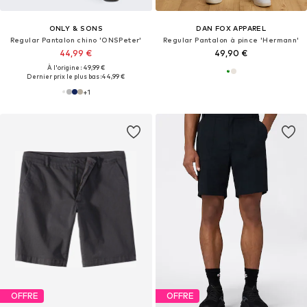
ONLY & SONS
DAN FOX APPAREL
Regular Pantalon chino 'ONSPeter'
Regular Pantalon à pince 'Hermann'
44,99 €
49,90 €
À l'origine : 49,99 €
Dernier prix le plus bas :
44,99 €
+
1
OFFRE
OFFRE