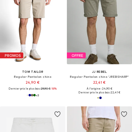
PROMOS
OFFRE
TOM TAILOR
JJ REBEL
Regular Pantalon chino
Regular Pantalon chino 'JREBSHARP'
24,90 €
22,41 €
Dernier prix le plus bas :
29,90 €
-16%
À l'origine : 24,90 €
Dernier prix le plus bas :
22,41 €
+
3