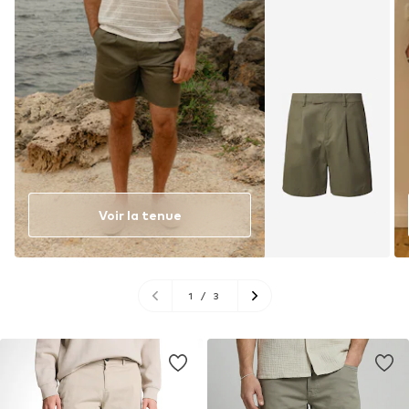
Voir la tenue
1
/
3