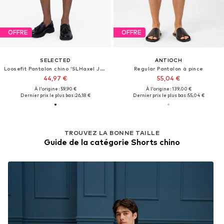
OFFRE
OFFRE
SELECTED
ANTIOCH
Loosefit Pantalon chino 'SLHaxel Jari'
Regular Pantalon à pince
44,97 €
55,04 €
À l'origine : 59,90 €
À l'origine : 139,00 €
Dernier prix le plus bas :
26,18 €
Dernier prix le plus bas :
55,04 €
TROUVEZ LA BONNE TAILLE
Guide de la catégorie Shorts chino