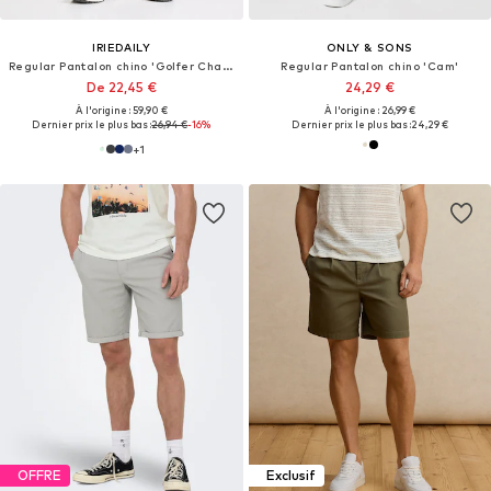
IRIEDAILY
ONLY & SONS
Regular Pantalon chino 'Golfer Chambray'
Regular Pantalon chino 'Cam'
De 22,45 €
24,29 €
À l'origine : 59,90 €
À l'origine : 26,99 €
Dernier prix le plus bas :
26,94 €
-16%
Dernier prix le plus bas :
24,29 €
+
1
OFFRE
Exclusif