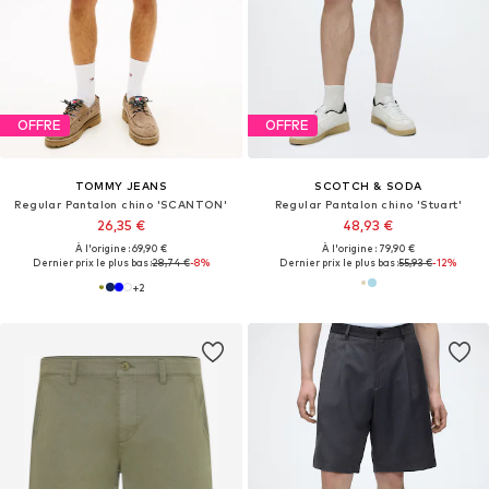
OFFRE
OFFRE
TOMMY JEANS
SCOTCH & SODA
Regular Pantalon chino 'SCANTON'
Regular Pantalon chino 'Stuart'
26,35 €
48,93 €
À l'origine : 69,90 €
À l'origine : 79,90 €
Dernier prix le plus bas :
28,74 €
-8%
Dernier prix le plus bas :
55,93 €
-12%
+
2