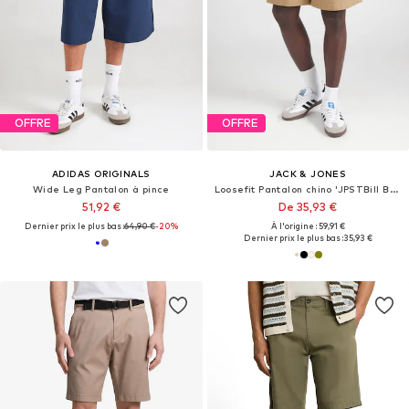
OFFRE
OFFRE
ADIDAS ORIGINALS
JACK & JONES
Wide Leg Pantalon à pince
Loosefit Pantalon chino 'JPSTBill Barrett'
51,92 €
De 35,93 €
Dernier prix le plus bas :
64,90 €
-20%
À l'origine : 59,91 €
Dernier prix le plus bas :
35,93 €