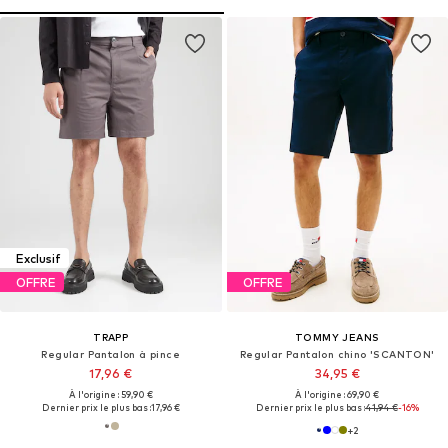
Exclusif
OFFRE
OFFRE
TRAPP
TOMMY JEANS
Regular Pantalon à pince
Regular Pantalon chino 'SCANTON'
17,96 €
34,95 €
À l'origine : 59,90 €
À l'origine : 69,90 €
Dernier prix le plus bas :
17,96 €
Dernier prix le plus bas :
41,94 €
-16%
+
2