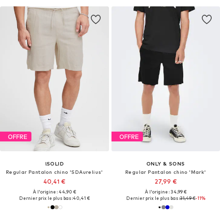
OFFRE
OFFRE
!SOLID
ONLY & SONS
Regular Pantalon chino 'SDAurelius'
Regular Pantalon chino 'Mark'
40,41 €
27,99 €
À l'origine : 44,90 €
À l'origine : 34,99 €
Dernier prix le plus bas :
40,41 €
Dernier prix le plus bas :
31,49 €
-11%