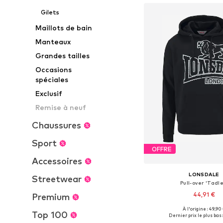
Gilets
Maillots de bain
Manteaux
Grandes tailles
Occasions
spéciales
Exclusif
Remise à neuf
Chaussures
Sport
OFFRE
Accessoires
LONSDALE
Streetwear
Pull-over 'Tadle
44,91 €
Premium
À l'origine : 49,90
Disponible en plusieurs
Top 100
Dernier prix le plus bas :