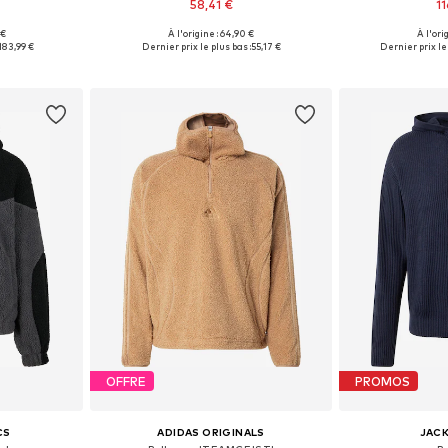
58,41 €
1
 €
À l'origine : 64,90 €
À l'ori
, L, XL
Tailles disponibles: S, M, L, XL
Tailles dispo
183,99 €
Dernier prix le plus bas :
55,17 €
Dernier prix le 
nier
Ajouter au panier
Ajoute
OFFRE
PROMOS
CS
ADIDAS ORIGINALS
JACK