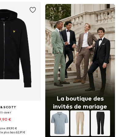
La boutique des
invités de mariage
 & SCOTT
ll-over
9,90 €
gine : 89,90 €
bles: XS, S, M, L, XXL
le plus bas :
62,91 €