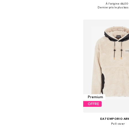
+
3
À l'origine : 66,00
Tailles disponibles: S, M,
Dernier prix le plus bas :
Ajouter au pa
Premium
OFFRE
EA7 EMPORIO AR
Pull-over