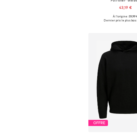
Pull-over 'Weav
43,19 €
À l'origine : 59,99 
Tailles disponibles: M, 
Dernier prix le plus bas 
Ajouter au pa
OFFRE