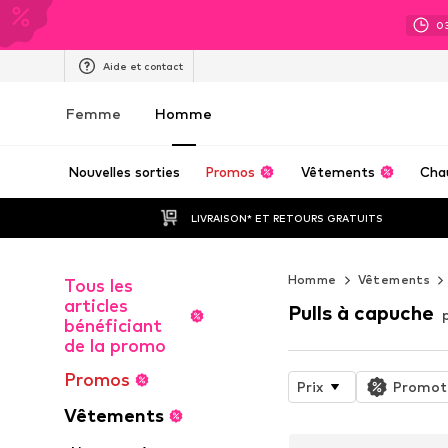
0
Aide et contact
Femme
Homme
Nouvelles sorties
Promos
Vêtements
Cha
LIVRAISON* ET RETOURS GRATUITS
Homme
Vêtements
Tous les
articles
Pulls à capuche
bénéficiant
de la promo
Promos
Prix
Promot
Vêtements