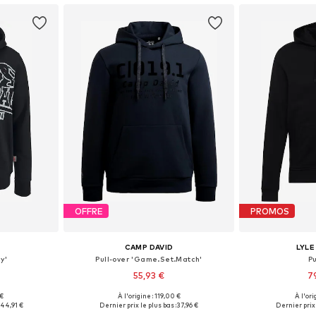
OFFRE
PROMOS
CAMP DAVID
LYLE
y'
Pull-over 'Game.Set.Match'
Pu
55,93 €
7
 €
À l'origine : 119,00 €
À l'ori
 tailles
Tailles disponibles: M, L, XL, XXL
Tailles disponi
44,91 €
Dernier prix le plus bas :
37,96 €
Dernier prix 