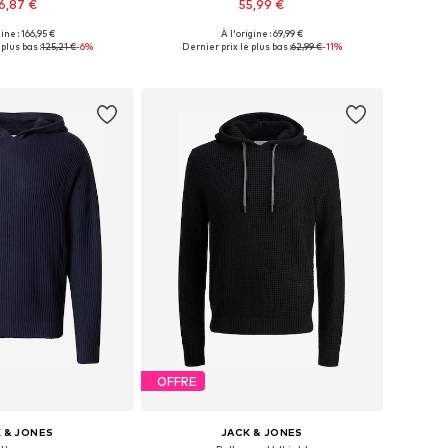
16,87 €
55,99 €
gine : 166,95 €
À l'origine : 69,99 €
nibles: S, M, L, XL
Tailles disponibles: S, M, L
plus bas :
125,21 €
-6%
Dernier prix le plus bas :
62,99 €
-11%
r au panier
Ajouter au panier
OFFRE
 & JONES
JACK & JONES