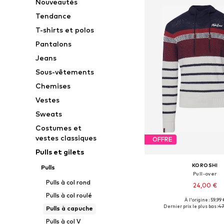
Nouveautés
Tendance
T-shirts et polos
Pantalons
Jeans
Sous-vêtements
Chemises
Vestes
Sweats
Costumes et
vestes classiques
OFFRE
Pulls et gilets
KOROSHI
Pulls
Pull-over
Pulls à col rond
24,00 €
Pulls à col roulé
À l'origine : 59,99 
Tailles disponibles: S, M,
Dernier prix le plus bas :
47
Pulls à capuche
Ajouter au pa
Pulls à col V