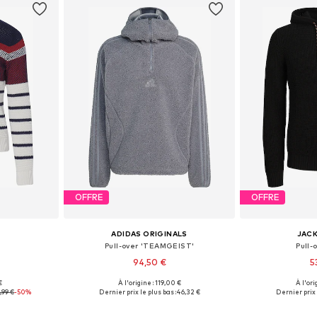
OFFRE
OFFRE
ADIDAS ORIGINALS
JACK
Pull-over 'TEAMGEIST'
Pull-
94,50 €
5
€
À l'origine : 119,00 €
À l'ori
 L, XL, XXL
Tailles disponibles: S, M, L, XL
Tailles disponi
,99 €
-50%
Dernier prix le plus bas :
46,32 €
Dernier prix 
nier
Ajouter au panier
Ajoute