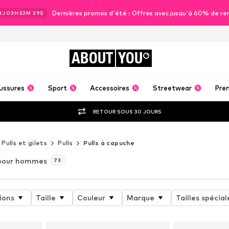
Dernières promos d'été : Offres avec jusqu'à 60% de re
3
J
03
H
53
M
37
S
ABOUT
YOU
ussures
Sport
Accessoires
Streetwear
Pre
RETOUR SOUS 30 JOURS
Pulls et gilets
Pulls
Pulls à capuche
pour hommes
73
ions
Taille
Couleur
Marque
Tailles spécial