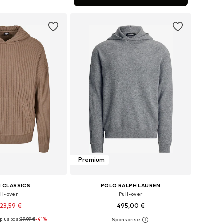
r au panier
Premium
 CLASSICS
POLO RALPH LAUREN
ll-over
Pull-over
23,59 €
495,00 €
plus bas :
39,99 €
-41%
 plusieurs tailles
Tailles disponibles: S, M, L, XL, XXL