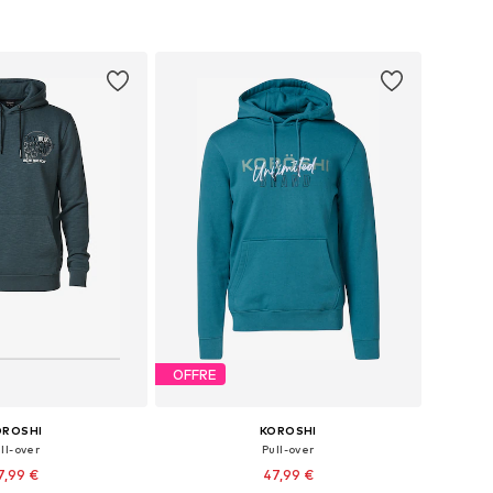
r au panier
Ajouter au panier
OFFRE
OROSHI
KOROSHI
ll-over
Pull-over
7,99 €
47,99 €