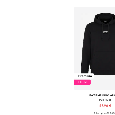
Ajouter au pa
Premium
OFFRE
EA7 EMPORIO AR
Pull-over
87,96 €
À l'origine : 124,95
Tailles disponibles: S, M,