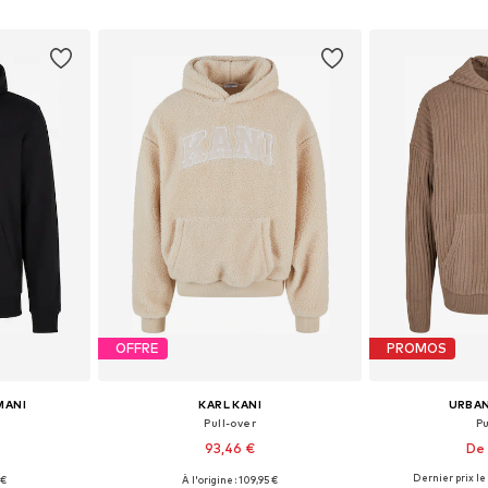
nier
Ajouter au panier
Ajoute
OFFRE
PROMOS
MANI
KARL KANI
URBAN
Pull-over
Pu
93,46 €
De 
Dernier prix le 
 €
À l'origine : 109,95 €
 L, XL, XXL
Tailles disponibles: XS, S, M, L, XL, XXL
Disponible en