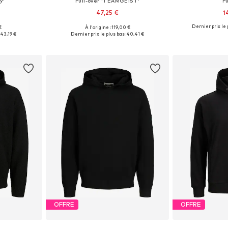
y'
Pull-over 'TEAMGEIST'
Pu
47,25 €
1
Dernier prix le 
€
À l'origine : 119,00 €
L, XL, XXL
Tailles disponibles: S, M, L
Tailles dispo
:
43,19 €
Dernier prix le plus bas :
40,41 €
nier
Ajouter au panier
Ajoute
OFFRE
OFFRE