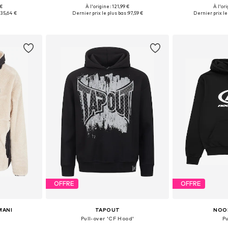
 €
À l'origine : 121,99 €
À l'ori
 L, XL, XXL
Tailles disponibles: M, L, XL, XXL
Tailles dispo
35,64 €
Dernier prix le plus bas :
97,59 €
Dernier prix le 
nier
Ajouter au panier
Ajoute
OFFRE
OFFRE
MANI
TAPOUT
NOO
Pull-over 'CF Hood'
Pu