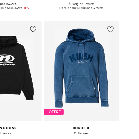
gine : 59,99 €
À l'origine : 59,99 €
nibles: S, M, L, XXL
Tailles disponibles: S, M, L, XXL
plus bas :
53,99 €
-11%
Dernier prix le plus bas :
47,99 €
r au panier
Ajouter au panier
OFFRE
N GOONS
KOROSHI
ll-over
Pull-over