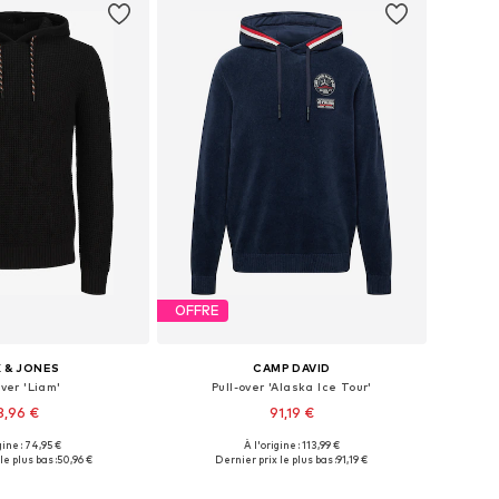
OFFRE
 & JONES
CAMP DAVID
over 'Liam'
Pull-over 'Alaska Ice Tour'
3,96 €
91,19 €
gine : 74,95 €
À l'origine : 113,99 €
bles: S, M, L, XL, XXL
Tailles disponibles: M, L, XL, XXL
le plus bas :
50,96 €
Dernier prix le plus bas :
91,19 €
r au panier
Ajouter au panier