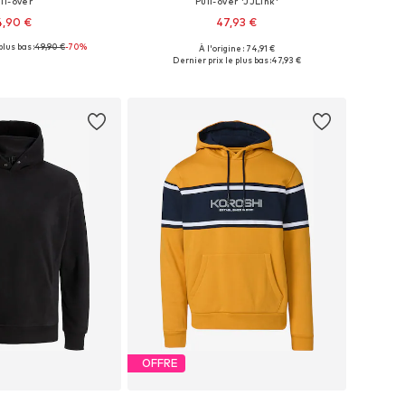
ll-over
Pull-over 'JJLink'
4,90 €
47,93 €
plus bas :
49,90 €
-70%
À l'origine : 74,91 €
nibles: S, M, L, XL
Tailles disponibles: M, XL, XXL
Dernier prix le plus bas :
47,93 €
r au panier
Ajouter au panier
OFFRE