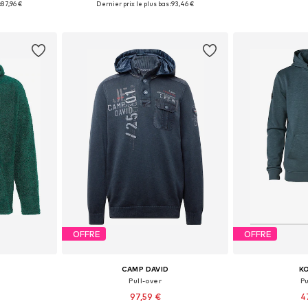
:
87,96 €
Dernier prix le plus bas :
93,46 €
nier
Ajouter au panier
Ajoute
OFFRE
OFFRE
CAMP DAVID
K
Pull-over
Pu
97,59 €
4