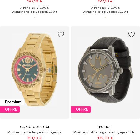
197,10 €
197,10 €
À l'origine : 219,00 €
À l'origine : 219,00 €
Dernier prix le plus bas :
195,00 €
Dernier prix le plus bas :
195,00 €
Premium
OFFRE
OFFRE
CARLO COLUCCI
POLICE
Montre à affichage analogique
Montre à affichage analogique 'The Bat'
251,10 €
125,30 €