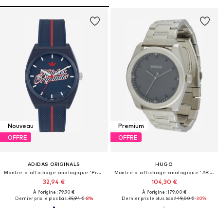
Nouveau
Premium
OFFRE
OFFRE
ADIDAS ORIGINALS
HUGO
Montre à affichage analogique 'Project Two'
Montre à affichage analogique '#BRIGHT'
32,94 €
104,30 €
À l'origine : 79,90 €
À l'origine : 179,00 €
Dernier prix le plus bas :
35,94 €
-8%
Dernier prix le plus bas :
149,00 €
-30%