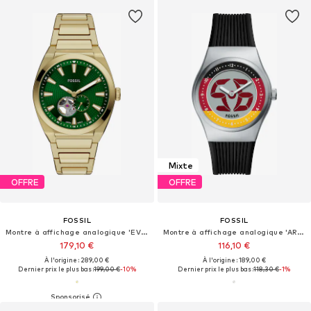
Mixte
OFFRE
OFFRE
FOSSIL
FOSSIL
Montre à affichage analogique 'EVERETT'
Montre à affichage analogique 'ARCHIVAL BIG TIC - Germany'
179,10 €
116,10 €
À l'origine : 289,00 €
À l'origine : 189,00 €
Dernier prix le plus bas :
199,00 €
-10%
Dernier prix le plus bas :
118,30 €
-1%