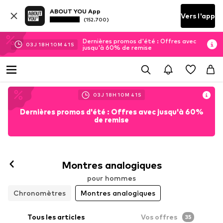
ABOUT YOU App
Vers l'app
(152.700)
Dernières promos d'été : Offres avec
03
J
18
H
10
M
39
S
jusqu'à 60% de remise
03
J
18
H
10
M
39
S
Dernières promos d'été : Offres avec jusqu'à 60%
de remise
Montres analogiques
pour hommes
Chronomètres
Montres analogiques
Tous les articles
Vos offres
35