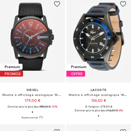
Premium
Premium
PROMOS
OFFRE
DIESEL
LACOSTE
Montre à affichage analogique 'Master Chief'
Montre à affichage analogique 'MAINSAIL'
179,00 €
136,50 €
Dernier prix le plus bas :
199,00 €
-10%
À l'origine : 279,00 €
Dernier prix le plus bas :
146,30 €
-6%