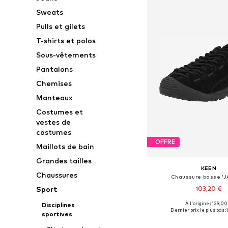
Sweats
Pulls et gilets
T-shirts et polos
Sous-vêtements
Pantalons
Chemises
Manteaux
Costumes et
vestes de
costumes
OFFRE
Maillots de bain
Grandes tailles
KEEN
Chaussures
Chaussure basse 'J
103,20 €
Sport
À l'origine : 129,00
Disciplines
Disponible en plusieurs
Dernier prix le plus bas :
sportives
Ajouter au pa