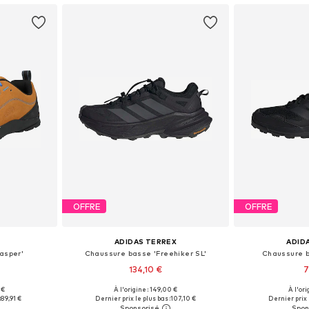
OFFRE
OFFRE
ADIDAS TERREX
ADID
asper'
Chaussure basse 'Freehiker SL'
Chaussure b
134,10 €
7
+
1
 €
À l'origine : 149,00 €
À l'ori
4, 44,5, 45, 46
Disponible en plusieurs tailles
Disponible en
:
89,91 €
Dernier prix le plus bas :
107,10 €
Dernier prix 