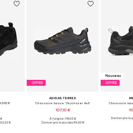
Nouveau
OFFRE
OFFRE
ADIDAS TERREX
M
ASPER'
Chaussure basse 'Skychaser Ax5'
Chaussure bas
107,10 €
10
Dernier prix le p
 €
À l'origine : 119,00 €
 tailles
Disponible en plusieurs tailles
Tailles disponible
103,20 €
Dernier prix le plus bas :
94,50 €
nier
Ajouter au panier
Ajoute