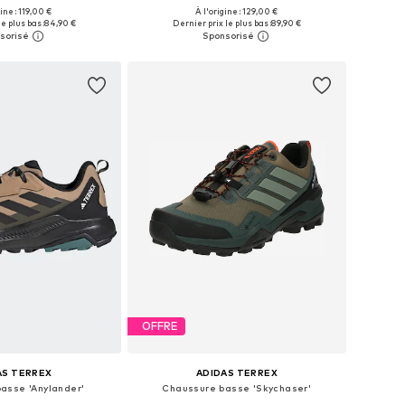
gine : 119,00 €
À l'origine : 129,00 €
 plusieurs tailles
Disponible en plusieurs tailles
e plus bas :
84,90 €
Dernier prix le plus bas :
89,90 €
r au panier
Ajouter au panier
OFFRE
AS TERREX
ADIDAS TERREX
asse 'Anylander'
Chaussure basse 'Skychaser'