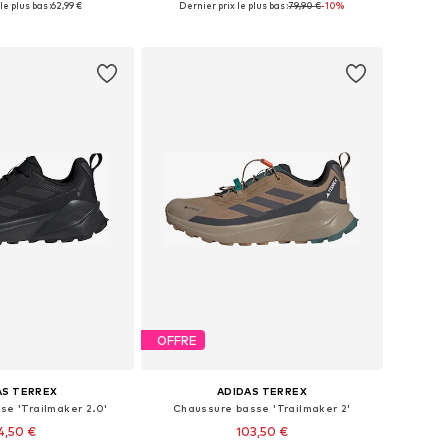
le plus bas :
62,99 €
Dernier prix le plus bas :
79,90 €
-10%
r au panier
Ajouter au panier
OFFRE
AS TERREX
ADIDAS TERREX
se 'Trailmaker 2.0'
Chaussure basse 'Trailmaker 2'
4,50 €
103,50 €