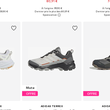
80,91 €
7
+
3
 €
À l'origine : 99,90 €
À l'ori
 tailles
Disponible en plusieurs tailles
Disponible en
:
59,90 €
Dernier prix le plus bas :
80,91 €
Dernier prix 
nier
Ajouter au panier
Ajoute
Mixte
OFFRE
OFFRE
X
ADIDAS TERREX
ADID