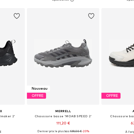
nier
Ajouter au panier
Ajoute
Nouveau
OFFRE
OFFRE
X
MERRELL
lmaker 2'
Chaussure basse 'MOAB SPEED 2'
Chaussure ba
111,20 €
6
Dernier prix le plus bas :
139,00 €
-20%
€
À l'ori
 tailles
Disponible en plusieurs tailles
Disponible en