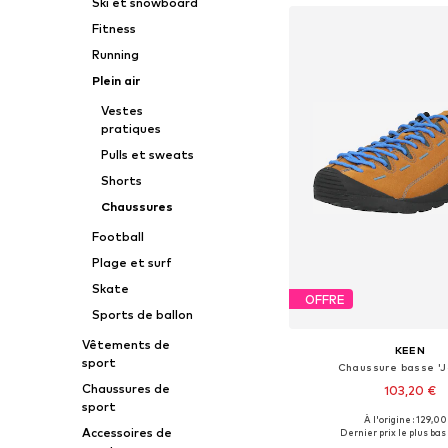
Ski et snowboard
Fitness
Running
Plein air
Vestes
pratiques
Pulls et sweats
Shorts
Chaussures
Football
Plage et surf
Skate
OFFRE
Sports de ballon
Vêtements de
KEEN
sport
Chaussure basse 'J
Chaussures de
103,20 €
sport
À l'origine : 129,00
Tailles disponibles: 42, 43, 4
Accessoires de
Dernier prix le plus bas 