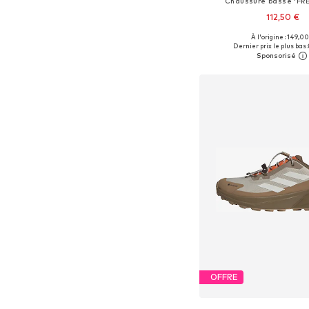
Chaussure basse 'FR
112,50 €
+
1
À l'origine : 149,00
Disponible en plusieurs
Dernier prix le plus bas :
Ajouter au pa
OFFRE