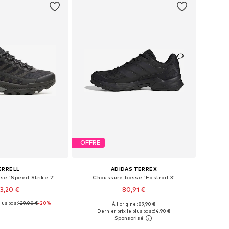
OFFRE
ERRELL
ADIDAS TERREX
se 'Speed Strike 2'
Chaussure basse 'Eastrail 3'
3,20 €
80,91 €
lus bas :
129,00 €
-20%
+
1
À l'origine : 89,90 €
s: 43, 43,5, 44, 44,5, 45
Disponible en plusieurs tailles
Dernier prix le plus bas :
64,90 €
r au panier
Ajouter au panier