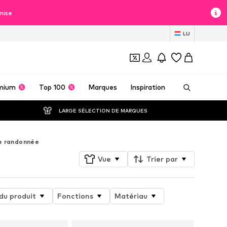
mise
LU
mium
Top 100
Marques
Inspiration
LARGE SÉLECTION DE MARQUES
e randonnée
Vue
Trier par
du produit
Fonctions
Matériau