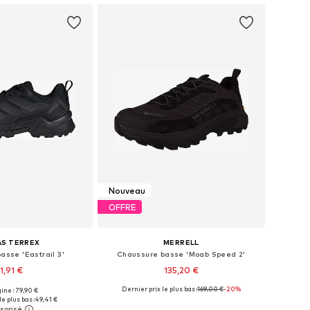
Nouveau
OFFRE
AS TERREX
MERRELL
asse 'Eastrail 3'
Chaussure basse 'Moab Speed 2'
1,91 €
135,20 €
Dernier prix le plus bas :
169,00 €
-20%
gine : 79,90 €
 plusieurs tailles
Disponible en plusieurs tailles
le plus bas :
49,41 €