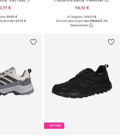
asse 'EASTRAIL 3'
Chaussure basse 'Freehiker SL'
0,91 €
116,10 €
+
1
+
1
gine : 89,90 €
À l'origine : 149,00 €
 plusieurs tailles
Disponible en plusieurs tailles
le plus bas :
62,93 €
Dernier prix le plus bas :
119,00 €
-2%
r au panier
Ajouter au panier
OFFRE