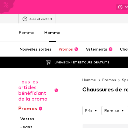
0
Aide et contact
Femme
Homme
Nouvelles sorties
Promos
Vêtements
Cha
LIVRAISON* ET RETOURS GRATUITS
Homme
Promos
Sp
Tous les
articles
Chaussures de r
bénéficiant
de la promo
Promos
Prix
Remise
Vestes
Jeans