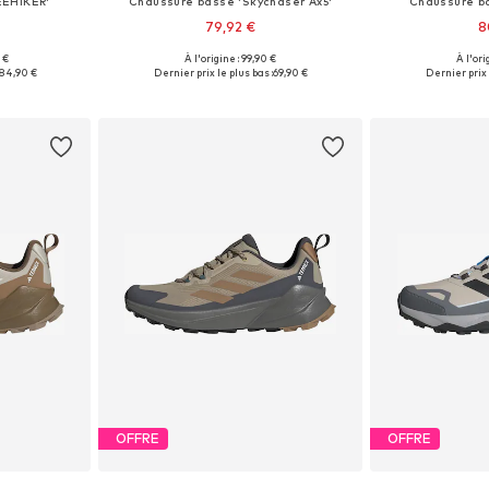
EEHIKER'
Chaussure basse 'Skychaser Ax5'
Chaussure b
79,92 €
8
 €
À l'origine : 99,90 €
À l'ori
 tailles
Disponible en plusieurs tailles
Disponible en
84,90 €
Dernier prix le plus bas :
69,90 €
Dernier prix 
nier
Ajouter au panier
Ajoute
OFFRE
OFFRE