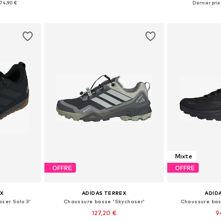
74,90 €
Dernier prix 
nier
Ajouter au panier
Ajoute
Mixte
OFFRE
OFFRE
X
ADIDAS TERREX
ADID
ser Solo 3'
Chaussure basse 'Skychaser'
Chaussure bas
127,20 €
9