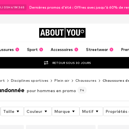
Dernières promos d'été : Offres avec jusqu'à 60% de re
3
J
05
H
41
M
35
S
ABOUT
YOU
ussures
Sport
Accessoires
Streetwear
Pre
RETOUR SOUS 30 JOURS
ort
Disciplines sportives
Plein air
Chaussures
Chaussures d
andonnée
pour hommes en promo
74
Taille
Couleur
Marque
Motif
Propriétés 