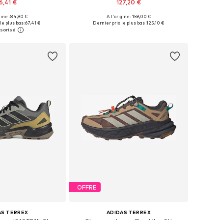
6,41 €
127,20 €
gine : 84,90 €
À l'origine : 159,00 €
 plusieurs tailles
Disponible en plusieurs tailles
le plus bas :
67,41 €
Dernier prix le plus bas :
125,10 €
r au panier
Ajouter au panier
OFFRE
AS TERREX
ADIDAS TERREX