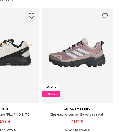
r au panier
Ajouter au panier
Mixte
OFFRE
AIGLE
ADIDAS TERREX
sse 'PLUTNO MTD'
Chaussure basse 'Skychaser Ax5'
2,99 €
71,91 €
gine : 99,99 €
À l'origine : 99,90 €
 plusieurs tailles
Tailles disponibles: 39-39,5, 40, 41-41,5