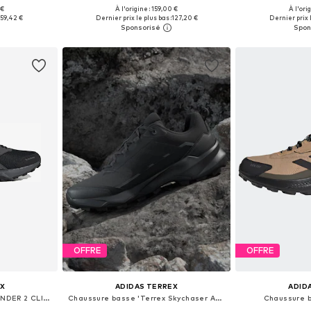
 €
À l'origine : 159,00 €
À l'ori
 tailles
Disponible en plusieurs tailles
Disponible en
59,42 €
Dernier prix le plus bas :
127,20 €
Dernier prix l
nier
Ajouter au panier
Ajoute
OFFRE
OFFRE
X
ADIDAS TERREX
ADID
Chaussure basse 'TRACEFINDER 2 CLIMA'
Chaussure basse 'Terrex Skychaser AX5'
Chaussure b