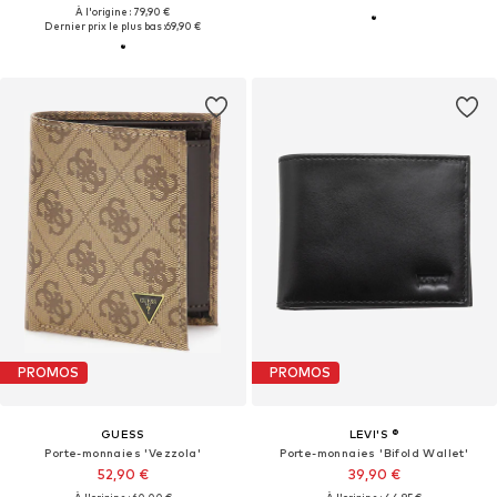
À l'origine : 79,90 €
Dernier prix le plus bas :
69,90 €
PROMOS
PROMOS
GUESS
LEVI'S ®
Porte-monnaies 'Vezzola'
Porte-monnaies 'Bifold Wallet'
52,90 €
39,90 €