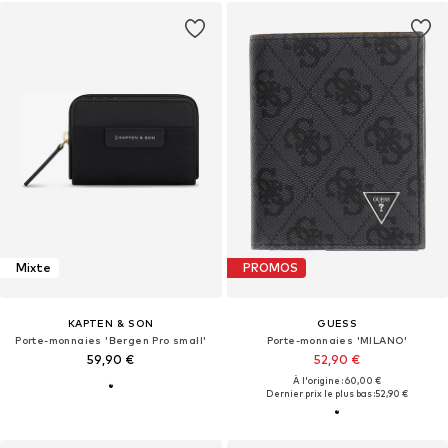
Mixte
PROMOS
KAPTEN & SON
GUESS
Porte-monnaies 'Bergen Pro small'
Porte-monnaies 'MILANO'
59,90 €
52,90 €
À l'origine : 60,00 €
Dernier prix le plus bas :
52,90 €