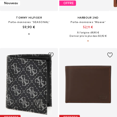
Nouveau
OFFRE
TOMMY HILFIGER
HARBOUR 2ND
Porte-monnaies 'SEASONAL'
Porte-monnaies 'Maeve'
59,90 €
52,11 €
À l'origine : 69,90 €
Dernier prix le plus bas :
50,92 €