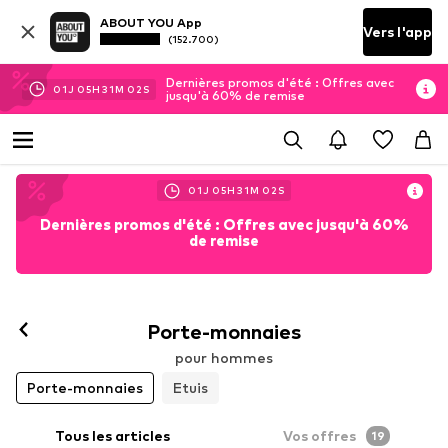
ABOUT YOU App
Vers l'app
(152.700)
Dernières promos d'été : Offres avec
01
J
05
H
31
M
00
S
jusqu'à 60% de remise
01
J
05
H
31
M
00
S
Dernières promos d'été : Offres avec jusqu'à 60%
de remise
Porte-monnaies
pour hommes
Porte-monnaies
Etuis
Tous les articles
Vos offres
19