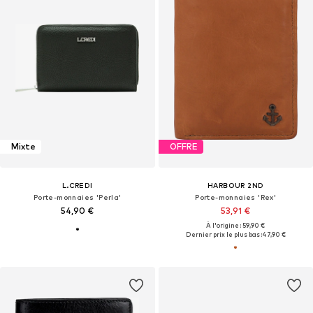
Mixte
OFFRE
L.CREDI
HARBOUR 2ND
Porte-monnaies 'Perla'
Porte-monnaies 'Rex'
54,90 €
53,91 €
À l'origine : 59,90 €
Dernier prix le plus bas :
47,90 €