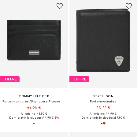
OFFRE
OFFRE
TOMMY HILFIGER
STRELLSON
Porte-monnaies 'Signature Plaque Card'
Porte-monnaies
42,66 €
40,41 €
À l'origine : 49,90 €
À l'origine : 44,90 €
Dernier prix le plus bas :
44,90 €
-5%
Dernier prix le plus bas :
37,90 €