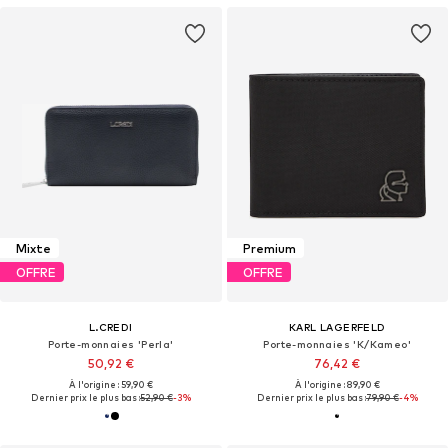
Mixte
Premium
OFFRE
OFFRE
L.CREDI
KARL LAGERFELD
Porte-monnaies 'Perla'
Porte-monnaies 'K/Kameo'
50,92 €
76,42 €
À l'origine : 59,90 €
À l'origine : 89,90 €
Dernier prix le plus bas :
52,90 €
-3%
Dernier prix le plus bas :
79,90 €
-4%