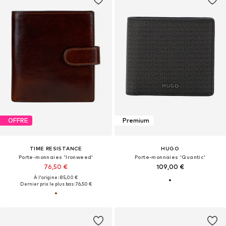
OFFRE
Premium
TIME RESISTANCE
HUGO
Porte-monnaies 'Ironweed'
Porte-monnaies 'Quantic'
76,50 €
109,00 €
À l'origine : 85,00 €
Dernier prix le plus bas :
76,50 €