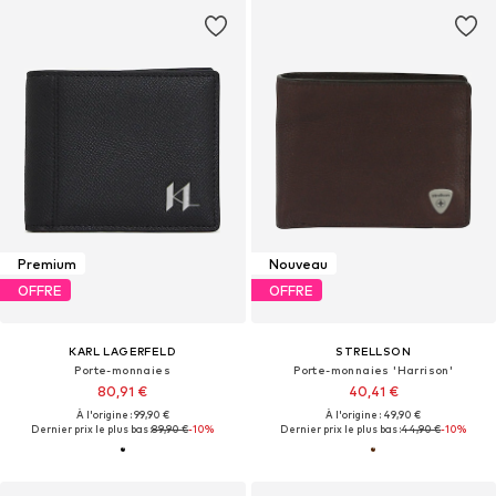
Premium
Nouveau
OFFRE
OFFRE
KARL LAGERFELD
STRELLSON
Porte-monnaies
Porte-monnaies 'Harrison'
80,91 €
40,41 €
À l'origine : 99,90 €
À l'origine : 49,90 €
Dernier prix le plus bas :
89,90 €
-10%
Dernier prix le plus bas :
44,90 €
-10%