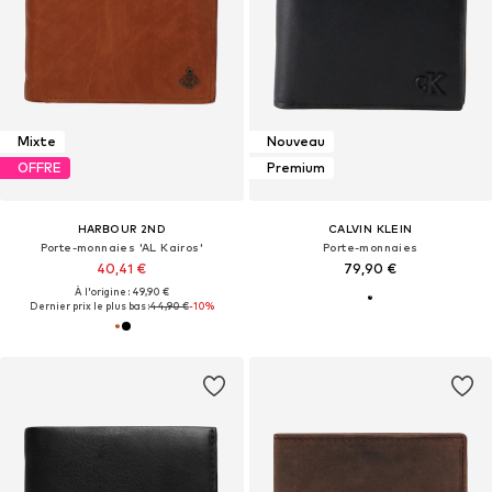
Mixte
Nouveau
OFFRE
Premium
HARBOUR 2ND
CALVIN KLEIN
Porte-monnaies 'AL Kairos'
Porte-monnaies
40,41 €
79,90 €
À l'origine : 49,90 €
Dernier prix le plus bas :
44,90 €
-10%